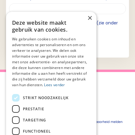
×
Deze website maakt
Ik ga akkoord met de privacyverklaring (zie onder
gebruik van cookies.
aan de pagina).
We gebruiken cookies om inhoud en
advertenties te personaliseren en om ons
verkeer te analyseren. We delen ook
informatie over uw gebruik van onze site
met onze advertentie- en analysepartners,
die deze kunnen combineren met andere
informatie die u aan hen heeft verstrekt of
die zij hebben verzameld door uw gebruik
van hun diensten.
Lees verder
STRIKT NOODZAKELIJK
Over Palliaweb
Privacyverklaring
Over PZNL
Cookieverklaring
PRESTATIE
Contact
Disclaimer
TARGETING
Pers
Beveiligingskwetsbaarheid melden
Vacatures
FUNCTIONEEL