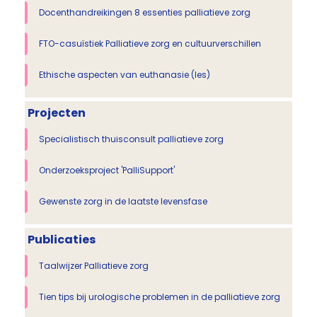
Docenthandreikingen 8 essenties palliatieve zorg
FTO-casuïstiek Palliatieve zorg en cultuurverschillen
Ethische aspecten van euthanasie (les)
Projecten
Specialistisch thuisconsult palliatieve zorg
Onderzoeksproject 'PalliSupport'
Gewenste zorg in de laatste levensfase
Publicaties
Taalwijzer Palliatieve zorg
Tien tips bij urologische problemen in de palliatieve zorg