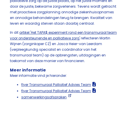
palliatieve zorg op de juiste plaats, op het juiste moment en
door de juiste, bekwame zorgverleners. Tevens wordt getracht
met proactieve zorgplanning onnodige ziekenhuisopnames
en onnodige behandelingen terug te brengen. Kwaliteit van
leven en waardig sterven staan daarbij centraal.
In dit
artikel 'Het TAPA$ experiment rond een transmuraal team
voor ondersteunende en palliatieve zorg'
reflecteren Martin
Wijnen (zorginkoper CZ) en Josca Heier-van Leerdam
(verpleegkundig specialist en coördinator van het
transmuraal team) op de opbrengsten, uitdagingen en
toekomst van deze manier van financieren.
Meer informatie
Meer informatie vind je hieronder:
flyer Transmuraal Palliatief Advies Team
flyer Transmuraal Palliatief Advies Team
samenwerkingsafspraken