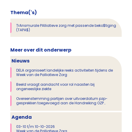
Thema('s)
TrAnsmurale PAlliatieve zorg met passende beko$tiging
(TAPA$)
Meer over dit onderwerp
Nieuws
DELA organiseert landelijke reeks activiteiten tijdens de
Week van de Palliatieve Zorg
Beeld vraagt aandacht voor rol naasten bij
ongeneeslijke ziekte
Overeenstemming partijen over uitvoerdatum pzp-
gesprekken toegevoegd aan de Handreiking OZP
Proactieve Zorgplanning MSZ
Agenda
03-10 t/m 10-10-2026
Week van de Palliatieve Zorg