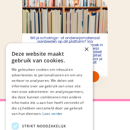
Wil je scholings- of onderwijsmateriaal
aanbieden op dit platform? Via
onderstaande button dien je een verzoek in
×
bij de Screeningscommissie onderwijs
palliatieve zorg. De commissie beoordeelt
Deze website maakt
het aangeboden materiaal op actualiteit
en kwaliteit. Binnen tien werkdagen hoor je
gebruik van cookies.
of het materiaal in de toolbox wordt
geplaatst.
We gebruiken cookies om inhoud en
advertenties te personaliseren en om ons
Bied je materiaal aan
verkeer te analyseren. We delen ook
informatie over uw gebruik van onze site
met onze advertentie- en analysepartners,
die deze kunnen combineren met andere
informatie die u aan hen heeft verstrekt of
die zij hebben verzameld door uw gebruik
van hun diensten.
Lees verder
STRIKT NOODZAKELIJK
Over Palliaweb
Privacyverklaring