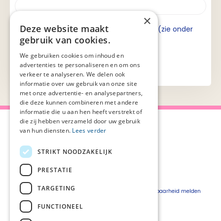
×
Deze website maakt
Ik ga akkoord met de privacyverklaring (zie onder
gebruik van cookies.
aan de pagina).
We gebruiken cookies om inhoud en
advertenties te personaliseren en om ons
verkeer te analyseren. We delen ook
informatie over uw gebruik van onze site
met onze advertentie- en analysepartners,
die deze kunnen combineren met andere
informatie die u aan hen heeft verstrekt of
die zij hebben verzameld door uw gebruik
van hun diensten.
Lees verder
STRIKT NOODZAKELIJK
Over Palliaweb
Privacyverklaring
Over PZNL
Cookieverklaring
PRESTATIE
Contact
Disclaimer
TARGETING
Pers
Beveiligingskwetsbaarheid melden
Vacatures
FUNCTIONEEL
Webshop