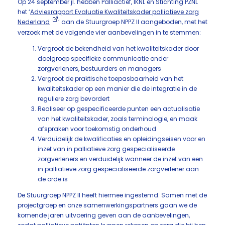
Op 24 september jl. hebben Palliactief, IKNL en Stichting PZNL
het ‘
Adviesrapport Evaluatie Kwaliteitskader palliatieve zorg
Nederland
’ aan de Stuurgroep NPPZ II aangeboden, met het
verzoek met de volgende vier aanbevelingen in te stemmen:
Vergroot de bekendheid van het kwaliteitskader door
doelgroep specifieke communicatie onder
zorgverleners, bestuurders en managers
Vergroot de praktische toepasbaarheid van het
kwaliteitskader op een manier die de integratie in de
reguliere zorg bevordert
Realiseer op gespecificeerde punten een actualisatie
van het kwaliteitskader, zoals terminologie, en maak
afspraken voor toekomstig onderhoud
Verduidelijk de kwalificaties en opleidingseisen voor en
inzet van in palliatieve zorg gespecialiseerde
zorgverleners en verduidelijk wanneer de inzet van een
in palliatieve zorg gespecialiseerde zorgverlener aan
de orde is
De Stuurgroep NPPZ II heeft hiermee ingestemd. Samen met de
projectgroep en onze samenwerkingspartners gaan we de
komende jaren uitvoering geven aan de aanbevelingen,