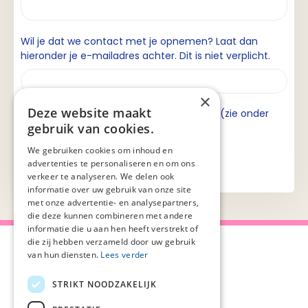
Wil je dat we contact met je opnemen? Laat dan
hieronder je e-mailadres achter. Dit is niet verplicht.
×
Deze website maakt
Ik ga akkoord met de privacyverklaring (zie onder
gebruik van cookies.
aan de pagina).
We gebruiken cookies om inhoud en
advertenties te personaliseren en om ons
verkeer te analyseren. We delen ook
informatie over uw gebruik van onze site
met onze advertentie- en analysepartners,
die deze kunnen combineren met andere
informatie die u aan hen heeft verstrekt of
die zij hebben verzameld door uw gebruik
van hun diensten.
Lees verder
STRIKT NOODZAKELIJK
Over Palliaweb
Privacyverklaring
Over PZNL
Cookieverklaring