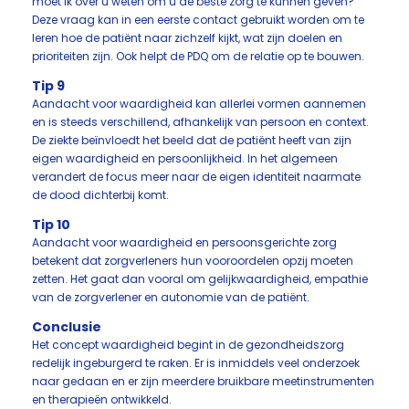
moet ik over u weten om u de beste zorg te kunnen geven?”
Deze vraag kan in een eerste contact gebruikt worden om te
leren hoe de patiënt naar zichzelf kijkt, wat zijn doelen en
prioriteiten zijn. Ook helpt de PDQ om de relatie op te bouwen.
Tip 9
Aandacht voor waardigheid kan allerlei vormen aannemen
en is steeds verschillend, afhankelijk van persoon en context.
De ziekte beïnvloedt het beeld dat de patiënt heeft van zijn
eigen waardigheid en persoonlijkheid. In het algemeen
verandert de focus meer naar de eigen identiteit naarmate
de dood dichterbij komt.
Tip 10
Aandacht voor waardigheid en persoonsgerichte zorg
betekent dat zorgverleners hun vooroordelen opzij moeten
zetten. Het gaat dan vooral om gelijkwaardigheid, empathie
van de zorgverlener en autonomie van de patiënt.
Conclusie
Het concept waardigheid begint in de gezondheidszorg
redelijk ingeburgerd te raken. Er is inmiddels veel onderzoek
naar gedaan en er zijn meerdere bruikbare meetinstrumenten
en therapieën ontwikkeld.