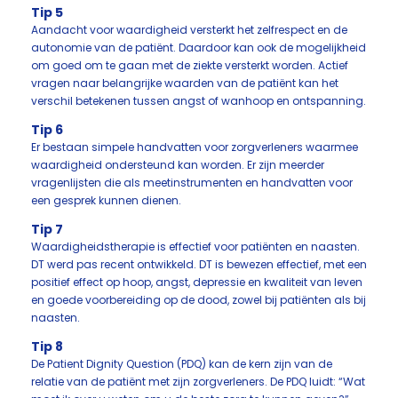
Tip 5
Aandacht voor waardigheid versterkt het zelfrespect en de
autonomie van de patiënt. Daardoor kan ook de mogelijkheid
om goed om te gaan met de ziekte versterkt worden. Actief
vragen naar belangrijke waarden van de patiënt kan het
verschil betekenen tussen angst of wanhoop en ontspanning.
Tip 6
Er bestaan simpele handvatten voor zorgverleners waarmee
waardigheid ondersteund kan worden. Er zijn meerder
vragenlijsten die als meetinstrumenten en handvatten voor
een gesprek kunnen dienen.
Tip 7
Waardigheidstherapie is effectief voor patiënten en naasten.
DT werd pas recent ontwikkeld. DT is bewezen effectief, met een
positief effect op hoop, angst, depressie en kwaliteit van leven
en goede voorbereiding op de dood, zowel bij patiënten als bij
naasten.
Tip 8
De Patient Dignity Question (PDQ) kan de kern zijn van de
relatie van de patiënt met zijn zorgverleners. De PDQ luidt: “Wat