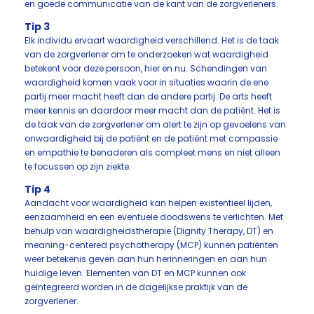
en goede communicatie van de kant van de zorgverleners.
Tip 3
Elk individu ervaart waardigheid verschillend. Het is de taak
van de zorgverlener om te onderzoeken wat waardigheid
betekent voor deze persoon, hier en nu. Schendingen van
waardigheid komen vaak voor in situaties waarin de ene
partij meer macht heeft dan de andere partij. De arts heeft
meer kennis en daardoor meer macht dan de patiënt. Het is
de taak van de zorgverlener om alert te zijn op gevoelens van
onwaardigheid bij de patiënt en de patiënt met compassie
en empathie te benaderen als compleet mens en niet alleen
te focussen op zijn ziekte.
Tip 4
Aandacht voor waardigheid kan helpen existentieel lijden,
eenzaamheid en een eventuele doodswens te verlichten. Met
behulp van waardigheidstherapie (Dignity Therapy, DT) en
meaning-centered psychotherapy (MCP) kunnen patiënten
weer betekenis geven aan hun herinneringen en aan hun
huidige leven. Elementen van DT en MCP kunnen ook
geïntegreerd worden in de dagelijkse praktijk van de
zorgverlener.