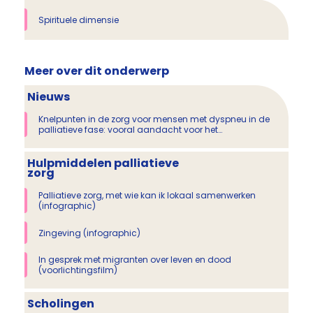
Spirituele dimensie
Meer over dit onderwerp
Nieuws
Knelpunten in de zorg voor mensen met dyspneu in de
palliatieve fase: vooral aandacht voor het
psychosociale en spirituele domein nodig
Hulpmiddelen palliatieve
zorg
Palliatieve zorg, met wie kan ik lokaal samenwerken
(infographic)
Zingeving (infographic)
In gesprek met migranten over leven en dood
(voorlichtingsfilm)
Scholingen