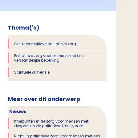
Thema('s)
Cultuursensitieve palliatieve zorg
Palliatieve zorg voor mensen met een
verstandelijke beperking
Spirituele dimensie
Meer over dit onderwerp
Nieuws
Knelpunten in de zorg voor mensen met
dyspneu in de palliatieve fase: vooral
aandacht voor het psychosociale en spirituele
domein nodig
Richtlijn palliatieve zorg voor mensen met een