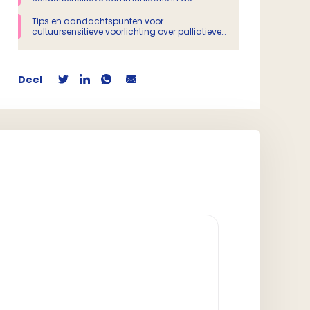
palliatieve zorg (Pallium interview)
Tips en aandachtspunten voor
cultuursensitieve voorlichting over palliatieve
zorg
Deel