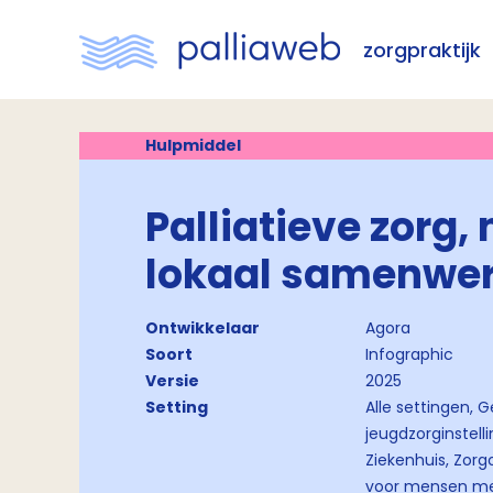
zorgpraktijk
Hulpmiddel
Palliatieve zorg,
lokaal samenwer
Ontwikkelaar
Agora
Soort
Infographic
Versie
2025
Setting
Alle settingen, G
jeugdzorginstell
Ziekenhuis, Zorg
voor mensen met