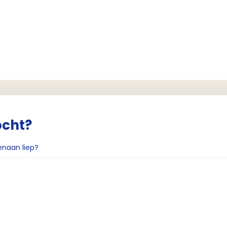
ocht?
enaan liep?