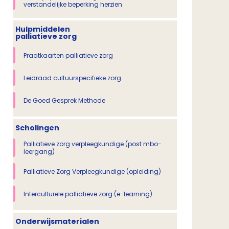
verstandelijke beperking herzien
Hulpmiddelen
palliatieve zorg
Praatkaarten palliatieve zorg
Leidraad cultuurspecifieke zorg
De Goed Gesprek Methode
Scholingen
Palliatieve zorg verpleegkundige (post mbo-
leergang)
Palliatieve Zorg Verpleegkundige (opleiding)
Interculturele palliatieve zorg (e-learning)
Onderwijsmaterialen