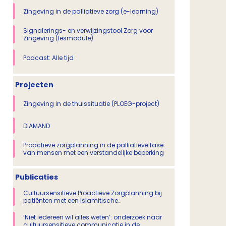
Zingeving in de palliatieve zorg (e-learning)
Signalerings- en verwijzingstool Zorg voor
Zingeving (lesmodule)
Podcast: Alle tijd
Projecten
Zingeving in de thuissituatie (PLOEG-project)
DIAMAND
Proactieve zorgplanning in de palliatieve fase
van mensen met een verstandelijke beperking
Publicaties
Cultuursensitieve Proactieve Zorgplanning bij
patiënten met een Islamitische
migratieachtergrond
‘Niet iedereen wil alles weten’: onderzoek naar
cultuursensitieve communicatie in de