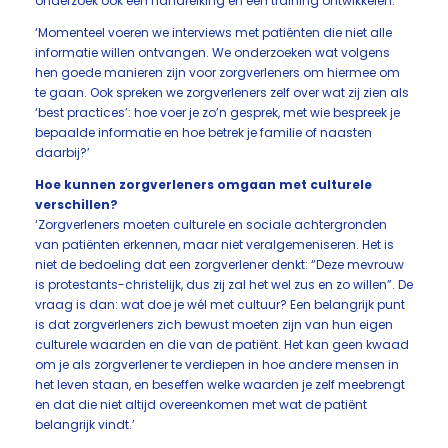
onderzoek ook een handreiking en een training ontwikkelen.’
‘Momenteel voeren we interviews met patiënten die niet alle
informatie willen ontvangen. We onderzoeken wat volgens
hen goede manieren zijn voor zorgverleners om hiermee om
te gaan. Ook spreken we zorgverleners zelf over wat zij zien als
‘best practices’: hoe voer je zo’n gesprek, met wie bespreek je
bepaalde informatie en hoe betrek je familie of naasten
daarbij?’
Hoe kunnen zorgverleners omgaan met culturele
verschillen?
‘Zorgverleners moeten culturele en sociale achtergronden
van patiënten erkennen, maar niet veralgemeniseren. Het is
niet de bedoeling dat een zorgverlener denkt: “Deze mevrouw
is protestants-christelijk, dus zij zal het wel zus en zo willen”. De
vraag is dan: wat doe je wél met cultuur? Een belangrijk punt
is dat zorgverleners zich bewust moeten zijn van hun eigen
culturele waarden en die van de patiënt. Het kan geen kwaad
om je als zorgverlener te verdiepen in hoe andere mensen in
het leven staan, en beseffen welke waarden je zelf meebrengt
en dat die niet altijd overeenkomen met wat de patiënt
belangrijk vindt.’