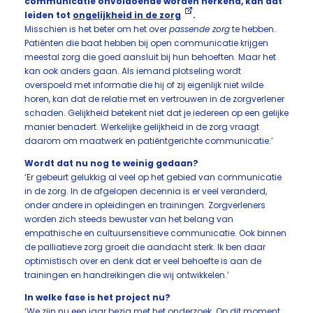
communicatie onvoldoende worden herkend, kan dat
leiden tot
ongelijkheid in de zorg
.
Misschien is het beter om het over
passende zorg
te hebben.
Patiënten die baat hebben bij open communicatie krijgen
meestal zorg die goed aansluit bij hun behoeften. Maar het
kan ook anders gaan. Als iemand plotseling wordt
overspoeld met informatie die hij of zij eigenlijk niet wilde
horen, kan dat de relatie met en vertrouwen in de zorgverlener
schaden. Gelijkheid betekent niet dat je iedereen op een gelijke
manier benadert. Werkelijke gelijkheid in de zorg vraagt
daarom om maatwerk en patiëntgerichte communicatie.’
Wordt dat nu nog te weinig gedaan?
‘Er gebeurt gelukkig al veel op het gebied van communicatie
in de zorg. In de afgelopen decennia is er veel veranderd,
onder andere in opleidingen en trainingen. Zorgverleners
worden zich steeds bewuster van het belang van
empathische en cultuursensitieve communicatie. Ook binnen
de palliatieve zorg groeit die aandacht sterk. Ik ben daar
optimistisch over en denk dat er veel behoefte is aan de
trainingen en handreikingen die wij ontwikkelen.’
In welke fase is het project nu?
‘We zijn nu een jaar bezig met het onderzoek. Op dit moment