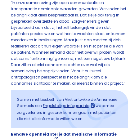
‘In onze samenleving zijn open communicatie en
transparantie dominante waarden geworden. We vinden het
belangrijk dat alles bespreekbaar is. Dat zie je ook terug in
gesprekken over ziekte en dood. Zorgverleners geven
bijvoorbeeld aan dat zij het zelf belangrijk vinden dat
patiënten precies weten wat hen te wachten staat en kunnen
meedenken in beslissingen. Maar juist dan moeten zij zich
realiseren dat dit hun eigen waarde is en niet per se die van
de patiënt. Wanneer iemand daar niet over wil praten, wordt
dat soms ‘ontkenning’ genoemd, met een negatieve bijklank.
Daar zitten allerlei aannames achter over wat wij als
samenleving belangrijk vinden. Vanuit cultureel-
antropologisch perspectief is het belangrijk om die
aannames zichtbaar te maken, allereerst binnen dit project.’
Samen met Liesbeth van Vliet ontwikkelde Annemarie
Samuels een
Engelstalige infographic
waarmee
zorgverleners in gesprek kunnen gaan met patiënten
die niet alle informatie willen weten.
Behalve openheid stel je dat medische informatie