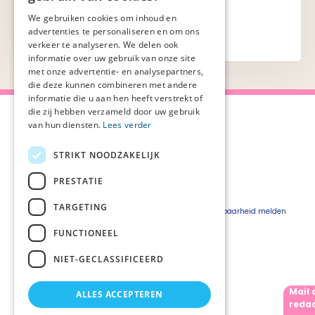
We gebruiken cookies om inhoud en
advertenties te personaliseren en om ons
verkeer te analyseren. We delen ook
informatie over uw gebruik van onze site
met onze advertentie- en analysepartners,
die deze kunnen combineren met andere
informatie die u aan hen heeft verstrekt of
die zij hebben verzameld door uw gebruik
van hun diensten.
Lees verder
STRIKT NOODZAKELIJK
Over Palliaweb
Privacyverklaring
Over PZNL
Cookieverklaring
PRESTATIE
Contact
Disclaimer
TARGETING
Pers
Beveiligingskwetsbaarheid melden
Vacatures
FUNCTIONEEL
Webshop
NIET-GECLASSIFICEERD
Mail 
ALLES ACCEPTEREN
Volg ons
redac