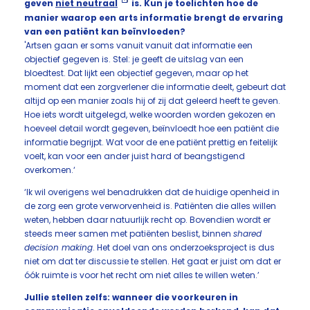
geven
niet neutraal
is. Kun je toelichten hoe de
manier waarop een arts informatie brengt de ervaring
van een patiënt kan beïnvloeden?
'Artsen gaan er soms vanuit vanuit dat informatie een
objectief gegeven is. Stel: je geeft de uitslag van een
bloedtest. Dat lijkt een objectief gegeven, maar op het
moment dat een zorgverlener die informatie deelt, gebeurt dat
altijd op een manier zoals hij of zij dat geleerd heeft te geven.
Hoe iets wordt uitgelegd, welke woorden worden gekozen en
hoeveel detail wordt gegeven, beïnvloedt hoe een patiënt die
informatie begrijpt. Wat voor de ene patiënt prettig en feitelijk
voelt, kan voor een ander juist hard of beangstigend
overkomen.‘
‘Ik wil overigens wel benadrukken dat de huidige openheid in
de zorg een grote verworvenheid is. Patiënten die alles willen
weten, hebben daar natuurlijk recht op. Bovendien wordt er
steeds meer samen met patiënten beslist, binnen
shared
decision making
. Het doel van ons onderzoeksproject is dus
niet om dat ter discussie te stellen. Het gaat er juist om dat er
óók ruimte is voor het recht om niet alles te willen weten.’
Jullie stellen zelfs: wanneer die voorkeuren in