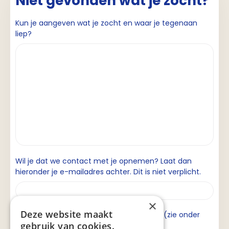
Niet gevonden wat je zocht?
Kun je aangeven wat je zocht en waar je tegenaan
liep?
Wil je dat we contact met je opnemen? Laat dan
hieronder je e-mailadres achter. Dit is niet verplicht.
×
Deze website maakt
Ik ga akkoord met de privacyverklaring (zie onder
gebruik van cookies.
aan de pagina).