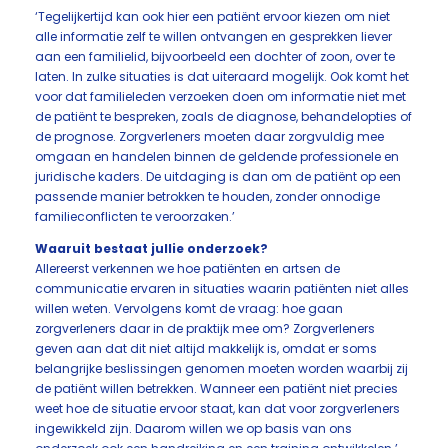
‘Tegelijkertijd kan ook hier een patiënt ervoor kiezen om niet
alle informatie zelf te willen ontvangen en gesprekken liever
aan een familielid, bijvoorbeeld een dochter of zoon, over te
laten. In zulke situaties is dat uiteraard mogelijk. Ook komt het
voor dat familieleden verzoeken doen om informatie niet met
de patiënt te bespreken, zoals de diagnose, behandelopties of
de prognose. Zorgverleners moeten daar zorgvuldig mee
omgaan en handelen binnen de geldende professionele en
juridische kaders. De uitdaging is dan om de patiënt op een
passende manier betrokken te houden, zonder onnodige
familieconflicten te veroorzaken.’
Waaruit bestaat jullie onderzoek?
Allereerst verkennen we hoe patiënten en artsen de
communicatie ervaren in situaties waarin patiënten niet alles
willen weten. Vervolgens komt de vraag: hoe gaan
zorgverleners daar in de praktijk mee om? Zorgverleners
geven aan dat dit niet altijd makkelijk is, omdat er soms
belangrijke beslissingen genomen moeten worden waarbij zij
de patiënt willen betrekken. Wanneer een patiënt niet precies
weet hoe de situatie ervoor staat, kan dat voor zorgverleners
ingewikkeld zijn. Daarom willen we op basis van ons