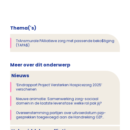
Thema('s)
TrAnsmurale PAlliatieve zorg met passende beko$tiging
(TAPA$)
Meer over dit onderwerp
Nieuws
‘Eindrapport Project Versterken Hospicezorg 2025’
verschenen
Nieuwe animatie: Samenwerking zorg-sociaal
domein in de laatste levensfase: welke rol pak jij?
Overeenstemming partijen over uitvoerdatum pzp-
gesprekken toegevoegd aan de Handreiking OZP
Proactieve Zorgplanning MSZ