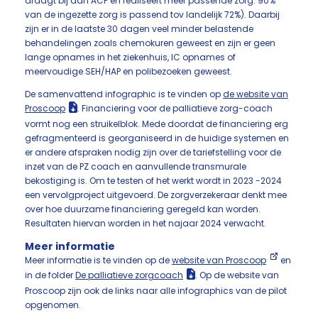
draagt bij aan ACP en realiseert meer passende zorg: 90%
van de ingezette zorg is passend tov landelijk 72%). Daarbij
zijn er in de laatste 30 dagen veel minder belastende
behandelingen zoals chemokuren geweest en zijn er geen
lange opnames in het ziekenhuis, IC opnames of
meervoudige SEH/HAP en polibezoeken geweest.
De samenvattend infographic is te vinden op
de website van
Proscoop
. Financiering voor de palliatieve zorg-coach
vormt nog een struikelblok. Mede doordat de financiering erg
gefragmenteerd is georganiseerd in de huidige systemen en
er andere afspraken nodig zijn over de tariefstelling voor de
inzet van de PZ coach en aanvullende transmurale
bekostiging is. Om te testen of het werkt wordt in 2023 -2024
een vervolgproject uitgevoerd. De zorgverzekeraar denkt mee
over hoe duurzame financiering geregeld kan worden.
Resultaten hiervan worden in het najaar 2024 verwacht.
Meer informatie
Meer informatie is te vinden op de
website van Proscoop
en
in de folder
De palliatieve zorgcoach
. Op de website van
Proscoop zijn ook de links naar alle infographics van de pilot
opgenomen.