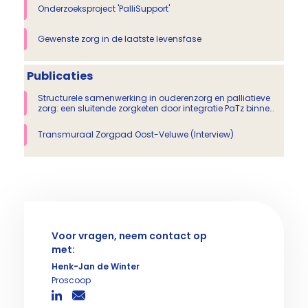
Onderzoeksproject 'PalliSupport'
Gewenste zorg in de laatste levensfase
Publicaties
Structurele samenwerking in ouderenzorg en palliatieve
zorg: een sluitende zorgketen door integratie PaTz binnen
MDO
Transmuraal Zorgpad Oost-Veluwe (Interview)
Voor vragen, neem contact op
met:
Henk-Jan de Winter
Proscoop