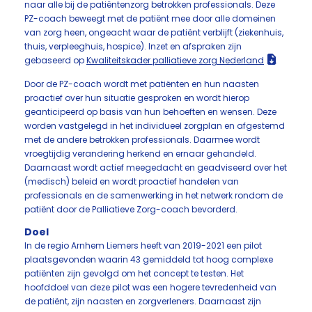
naar alle bij de patiëntenzorg betrokken professionals. Deze
PZ-coach beweegt met de patiënt mee door alle domeinen
van zorg heen, ongeacht waar de patiënt verblijft (ziekenhuis,
thuis, verpleeghuis, hospice). Inzet en afspraken zijn
gebaseerd op
Kwaliteitskader palliatieve zorg Nederland
.
Door de PZ-coach wordt met patiënten en hun naasten
proactief over hun situatie gesproken en wordt hierop
geanticipeerd op basis van hun behoeften en wensen. Deze
worden vastgelegd in het individueel zorgplan en afgestemd
met de andere betrokken professionals. Daarmee wordt
vroegtijdig verandering herkend en ernaar gehandeld.
Daarnaast wordt actief meegedacht en geadviseerd over het
(medisch) beleid en wordt proactief handelen van
professionals en de samenwerking in het netwerk rondom de
patiënt door de Palliatieve Zorg-coach bevorderd.
Doel
In de regio Arnhem Liemers heeft van 2019-2021 een pilot
plaatsgevonden waarin 43 gemiddeld tot hoog complexe
patiënten zijn gevolgd om het concept te testen. Het
hoofddoel van deze pilot was een hogere tevredenheid van
de patiënt, zijn naasten en zorgverleners. Daarnaast zijn