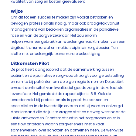
kwaliteit van zorg en kosten geëvalueerd.
Wijze
Om dit tot een succes te maken zijn vooral betrokken en
bevlogen professionals nodig, maar ook draagvlak vanuit
management van betrokken organisaties in de palliatieve
fase en van de zorgverzekeraar. Het zou enorm
helpen wanneer gebruik kan worden gemaakt maken van een
digitaal transmuraal en multidisciplinair zorgdossier. Ten
slotte, niet onbelangrijk: transmurale bekostiging.
Uitkomsten Pilot
De pilot heeft aangetoond dat de samenwerking tussen
patiënt en de palliatieve zorg-coach zorgt voor geruststelling
en ruimte bij patiënten om de eigen regie te nemen De patiënt
ervaart continuïteit van kwalitatief goede zorg in deze laatste
levensfase. Het gemiddelde rapportcijfer is 8.8. Ook de
tevredenheid bij professionals is groot: huisartsen en
specialisten in de tweede lijn ervaren dat zij worden ontzorgd
door iemand die de juiste vragen stelt en de weg weet naar de
juiste antwoorden. Er ontstaat rust in het zorgproces en er is
een flow ontstaan waarin zorgverleners met elkaar
samenwerken, over schotten en domeinen heen. De werkwijze