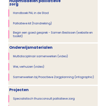
Hulpmiddelen palliatieve
zorg
Handboek PAL in de Stad
Palliatieve kit (handreiking)
Begin een goed gesprek - Samen Beslissen (website en
toolkit)
Onderwijsmaterialen
Multidisciplinair samenwerken (video)
Wei, verhuizen (video)
Samenwerken bij Proactieve Zorgplanning (infographic)
Projecten
Specialistisch thuisconsult palliatieve zorg