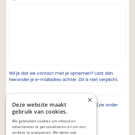
Wil je dat we contact met je opnemen? Laat dan
hieronder je e-mailadres achter. Dit is niet verplicht.
×
Deze website maakt
Ik ga akkoord met de privacyverklaring (zie onder
gebruik van cookies.
aan de pagina).
We gebruiken cookies om inhoud en
advertenties te personaliseren en om ons
verkeer te analyseren. We delen ook