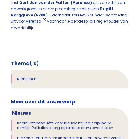
met
Gert‑Jan van der Putten (Verenso)
als voorzitter van
de werkgroep en onder procesbegeleiding van
Brigitt
Borggreve (PZNL)
. Daarnaast spreekt PZNL haar waardering
uit voor
Verenso
voor haar leidende rol als regiehouder van
deze richtlijn.
Thema('s)
Richtlijnen
Meer over dit onderwerp
Nieuws
Knelpuntenenquête voor nieuwe multidisciplinaire
richtlijn Palliatieve zorg bij eindstadium leverziekten
Herziene richtlijn ‘Verminderde eetlust en gewichtsverlies