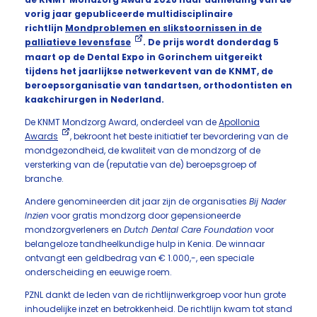
vorig jaar gepubliceerde multidisciplinaire
richtlijn
Mondproblemen en slikstoornissen in de
palliatieve levensfase
. De prijs wordt donderdag 5
maart op de Dental Expo in Gorinchem uitgereikt
tijdens het jaarlijkse netwerkevent van de KNMT, de
beroepsorganisatie van tandartsen, orthodontisten en
kaakchirurgen in Nederland.
De KNMT Mondzorg Award, onderdeel van de
Apollonia
Awards
, bekroont het beste initiatief ter bevordering van de
mondgezondheid, de kwaliteit van de mondzorg of de
versterking van de (reputatie van de) beroepsgroep of
branche.
Andere genomineerden dit jaar zijn de organisaties
Bij Nader
Inzien
voor gratis mondzorg door gepensioneerde
mondzorgverleners en
Dutch Dental Care Foundation
voor
belangeloze tandheelkundige hulp in Kenia. De winnaar
ontvangt een geldbedrag van € 1.000,-, een speciale
onderscheiding en eeuwige roem.
PZNL dankt de leden van de richtlijnwerkgroep voor hun grote
inhoudelijke inzet en betrokkenheid. De richtlijn kwam tot stand