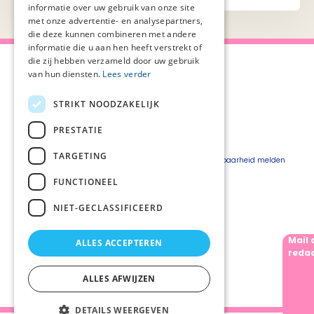
informatie over uw gebruik van onze site
met onze advertentie- en analysepartners,
die deze kunnen combineren met andere
informatie die u aan hen heeft verstrekt of
die zij hebben verzameld door uw gebruik
van hun diensten.
Lees verder
STRIKT NOODZAKELIJK
Over Palliaweb
Privacyverklaring
Over PZNL
Cookieverklaring
PRESTATIE
Contact
Disclaimer
TARGETING
Pers
Beveiligingskwetsbaarheid melden
Vacatures
FUNCTIONEEL
Webshop
NIET-GECLASSIFICEERD
Mail 
ALLES ACCEPTEREN
Volg ons
redac
ALLES AFWIJZEN
DETAILS WEERGEVEN