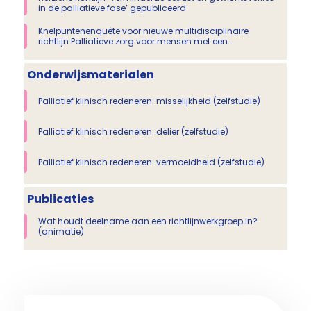
in de palliatieve fase’ gepubliceerd
Knelpuntenenquête voor nieuwe multidisciplinaire
richtlijn Palliatieve zorg voor mensen met een
psychiatrische aandoening/ verslavingsproblematiek
Onderwijsmaterialen
Palliatief klinisch redeneren: misselijkheid (zelfstudie)
Palliatief klinisch redeneren: delier (zelfstudie)
Palliatief klinisch redeneren: vermoeidheid (zelfstudie)
Publicaties
Wat houdt deelname aan een richtlijnwerkgroep in?
(animatie)