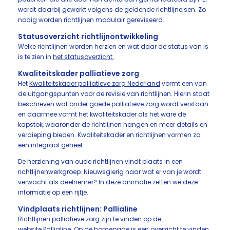
wordt daarbij gewerkt volgens de geldende richtlijneisen. Zo
nodig worden richtlijnen modulair gereviseerd.
Statusoverzicht richtlijnontwikkeling
Welke richtlijnen worden herzien en wat daar de status van is
is te zien in
het statusoverzicht.
Kwaliteitskader palliatieve zorg
Het
Kwaliteitskader palliatieve zorg Nederland
vormt een van
de uitgangspunten voor de revisie van richtlijnen. Hierin staat
beschreven wat onder goede palliatieve zorg wordt verstaan
en daarmee vormt het kwaliteitskader als het ware de
kapstok, waaronder de richtlijnen hangen en meer details en
verdieping bieden. Kwaliteitskader en richtlijnen vormen zo
een integraal geheel.
De herziening van oude richtlijnen vindt plaats in een
richtlijnenwerkgroep. Nieuwsgierig naar wat er van je wordt
verwacht als deelnemer? In deze animatie zetten we deze
informatie op een rijtje.
Vindplaats richtlijnen: Pallialine
Richtlijnen palliatieve zorg zijn te vinden op de
website
Pallialine
. Op de homepage is een overzicht te vinden