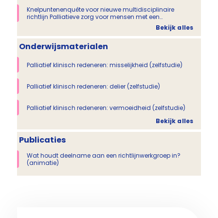
Knelpuntenenquête voor nieuwe multidisciplinaire
richtlijn Palliatieve zorg voor mensen met een
psychiatrische aandoening/ verslavingsproblematiek
Bekijk alles
Onderwijsmaterialen
Palliatief klinisch redeneren: misselijkheid (zelfstudie)
Palliatief klinisch redeneren: delier (zelfstudie)
Palliatief klinisch redeneren: vermoeidheid (zelfstudie)
Bekijk alles
Publicaties
Wat houdt deelname aan een richtlijnwerkgroep in?
(animatie)