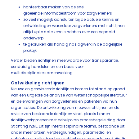
hanteerbaar maken van de snel
groeiende informatiestroom voor zorgverleners
zo veel mogelijk aansluiten bij de actuele kennis en
ontwikkelingen waardoor zorgverleners met richtlijnen
altijd up to date kennis hebben over een bepaald
onderwerp
te gebruiken als handig naslagwerk in de dagelijkse
praktijk
Verder bieden richtlijnen meerwaarde voor transparantie,
eenduidig handelen en een basis voor
multidisciplinaire samenwerking.
Ontwikkeling richtlijnen
Nieuwe en gereviseerde richtlijnen komen tot stand op grond
van een uitgebreide analyse van wetenschappelijke literatuur
en de ervaringen van zorgverleners en patiënten via hun
organisaties. De ontwikkeling van nieuwe richtlijnen en de
revisie van bestaande richtlijnen vindt plaats binnen
richtlijnwerkgroepen met behulp van procesbegeleiding door
Stichting PZNL.
Dit zijn interdisciplinaire teams, bestaande uit
onder meer artsen, verpleegkundigen, paramedici én
patiënten die alle door hun achterban gemandateerd zijn. Er