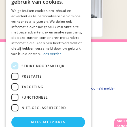
gebruik van cookies.
We gebruiken cookies om inhoud en
advertenties te personaliseren en om ons
verkeer te analyseren. We delen ook
Pijn
informatie over uw gebruik van onze site
met onze advertentie- en analysepartners,
die deze kunnen combineren met andere
informatie die u aan hen heeft verstrekt of
die zij hebben verzameld door uw gebruik
van hun diensten.
Lees verder
STRIKT NOODZAKELIJK
Over Palliaweb
Privacyverklaring
Over PZNL
Cookieverklaring
PRESTATIE
Contact
Disclaimer
TARGETING
Pers
Beveiligingskwetsbaarheid melden
Vacatures
FUNCTIONEEL
Webshop
NIET-GECLASSIFICEERD
Mail 
ALLES ACCEPTEREN
Volg ons
redac