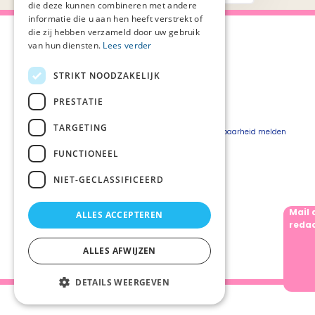
die deze kunnen combineren met andere
informatie die u aan hen heeft verstrekt of
die zij hebben verzameld door uw gebruik
van hun diensten.
Lees verder
STRIKT NOODZAKELIJK
Over Palliaweb
Privacyverklaring
Over PZNL
Cookieverklaring
PRESTATIE
Contact
Disclaimer
TARGETING
Pers
Beveiligingskwetsbaarheid melden
Vacatures
FUNCTIONEEL
Webshop
NIET-GECLASSIFICEERD
Mail 
ALLES ACCEPTEREN
Volg ons
redac
ALLES AFWIJZEN
DETAILS WEERGEVEN
Palliaweb 2019 - Heden