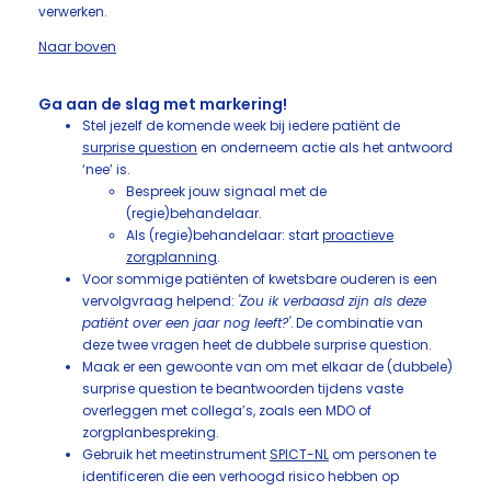
verwerken.
Naar boven
Ga aan de slag met markering!
Stel jezelf de komende week bij iedere patiënt de
surprise question
en onderneem actie als het antwoord
‘nee’ is.
Bespreek jouw signaal met de
(regie)behandelaar.
Als (regie)behandelaar: start
proactieve
zorgplanning
.
Voor sommige patiënten of kwetsbare ouderen is een
vervolgvraag helpend:
'Zou ik verbaasd zijn als deze
patiënt over een jaar nog leeft?'
. De combinatie van
deze twee vragen heet de dubbele surprise question.
Maak er een gewoonte van om met elkaar de (dubbele)
surprise question te beantwoorden tijdens vaste
overleggen met collega’s, zoals een MDO of
zorgplanbespreking.
Gebruik het meetinstrument
SPICT-NL
om personen te
identificeren die een verhoogd risico hebben op