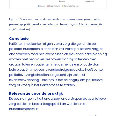
Figuur 3. Voorkomen van onderwerpen binnen advance care planning (bij
percentage patiënten die overleden aan kanker, orgaan falen en dementie
en/of ouderdom).
Conclusie
Patiënten met kanker krijgen vaker zorg die gericht is op
palliatie, huisartsen bieden hen zelf vaker palliatieve zorg, en
onderwerpen rond het levenseinde en advance care planning
worden met hen vaker besproken dan bij patiënten met
orgaan falen en patiënten met dementie en/of ouderdom.
Iedere patiënt met een levensbedreigende ziekte heeft echter
palliatieve zorgbehoeften, ongeacht zijn ziekte of
levensverwachting. Daarom is het belangrijk om palliatieve
zorg al vroeg in het ziekteproces te starten.
Relevantie voor de praktijk
De bevindingen uit dit onderzoek onderstrepen dat palliatieve
zorg eerder en breder toegepast kan worden in de
huisartsenpraktijk: