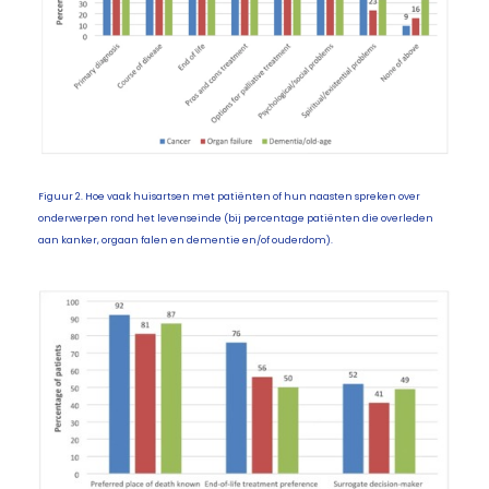
Figuur 2. Hoe vaak huisartsen met patiënten of hun naasten spreken over
onderwerpen rond het levenseinde (bij percentage patiënten die overleden
aan kanker, orgaan falen en dementie en/of ouderdom).