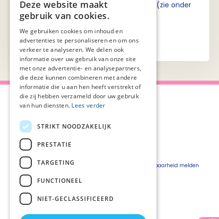
Deze website maakt
Ik ga akkoord met de privacyverklaring (zie onder
gebruik van cookies.
aan de pagina).
We gebruiken cookies om inhoud en
advertenties te personaliseren en om ons
verkeer te analyseren. We delen ook
informatie over uw gebruik van onze site
met onze advertentie- en analysepartners,
die deze kunnen combineren met andere
informatie die u aan hen heeft verstrekt of
die zij hebben verzameld door uw gebruik
van hun diensten.
Lees verder
STRIKT NOODZAKELIJK
Over Palliaweb
Privacyverklaring
Over PZNL
Cookieverklaring
PRESTATIE
Contact
Disclaimer
TARGETING
Pers
Beveiligingskwetsbaarheid melden
Vacatures
FUNCTIONEEL
Webshop
NIET-GECLASSIFICEERD