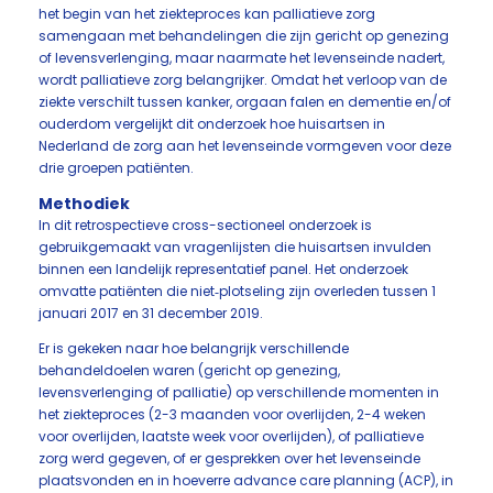
het begin van het ziekteproces kan palliatieve zorg
samengaan met behandelingen die zijn gericht op genezing
of levensverlenging, maar naarmate het levenseinde nadert,
wordt palliatieve zorg belangrijker. Omdat het verloop van de
ziekte verschilt tussen kanker, orgaan falen en dementie en/of
ouderdom vergelijkt dit onderzoek hoe huisartsen in
Nederland de zorg aan het levenseinde vormgeven voor deze
drie groepen patiënten.
Methodiek
In dit retrospectieve cross-sectioneel onderzoek is
gebruikgemaakt van vragenlijsten die huisartsen invulden
binnen een landelijk representatief panel. Het onderzoek
omvatte patiënten die niet‑plotseling zijn overleden tussen 1
januari 2017 en 31 december 2019.
Er is gekeken naar hoe belangrijk verschillende
behandeldoelen waren (gericht op genezing,
levensverlenging of palliatie) op verschillende momenten in
het ziekteproces (2-3 maanden voor overlijden, 2-4 weken
voor overlijden, laatste week voor overlijden), of palliatieve
zorg werd gegeven, of er gesprekken over het levenseinde
plaatsvonden en in hoeverre advance care planning (ACP), in