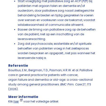
Start vroegtijdig met palliatieve zorg en ACP (PZP) bij
patiënten met orgaan falen en dementie en/of
ouderdom, door palliatieve zorg naast ziektegerichte
behandeling te bieden en tijdig gesprekken te voeren
over wensen en voorkeuren voor de toekomst, voordat
wilsbekwaamheid of communicatie afneemt.
Baseer de timing van palliatieve zorg op de behoeften
van de patiënt, niet op een inschatting van de
levensverwachting.
Zorg dat psychosociale, existentiële en/of spirituele
behoeften van patiënten vroeg in het ziekteproces
worden besproken en opgepakt., niet pas wanneer het
levenseinde nabij is.
Referentie
Bouritius, E.M., Bergman, T.D., Pasman, H.R.W. et al. Palliative
care in general practice for patients with cancer,
organ failure and dementia or old-age: a cross-sectional
study among general practitioners.
BMC Prim. Care
27, 173
(2026).
Meer informatie
Klik
hier
voor het volledige artikel.