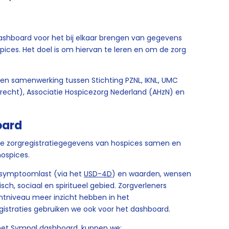
ashboard voor het bij elkaar brengen van gegevens
ices. Het doel is om hiervan te leren en om de zorg
s een samenwerking tussen Stichting PZNL, IKNL, UMC
trecht), Associatie Hospicezorg Nederland (AHzN) en
oard
e zorgregistratiegegevens van hospices samen en
hospices.
n symptoomlast (via het
USD-4D
​) en waarden, wensen
ch, sociaal en spiritueel gebied. Zorgverleners
ëntniveau meer inzicht hebben in het
gistraties gebruiken we ook voor het dashboard.
 het Sympal dashboard, kunnen we: