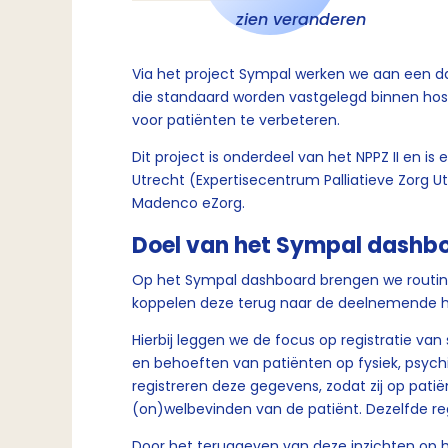
zien veranderen
Via het project Sympal werken we aan een d
die standaard worden vastgelegd binnen hosp
voor patiënten te verbeteren.
Dit project is onderdeel van het NPPZ II en i
Utrecht (Expertisecentrum Palliatieve Zorg U
Madenco eZorg.
Doel van het Sympal dashb
Op het Sympal dashboard brengen we routin
koppelen deze terug naar de deelnemende 
Hierbij leggen we de focus op registratie va
en behoeften van patiënten op fysiek, psychis
registreren deze gegevens, zodat zij op pati
(on)welbevinden van de patiënt. Dezelfde re
Door het teruggeven van deze inzichten op