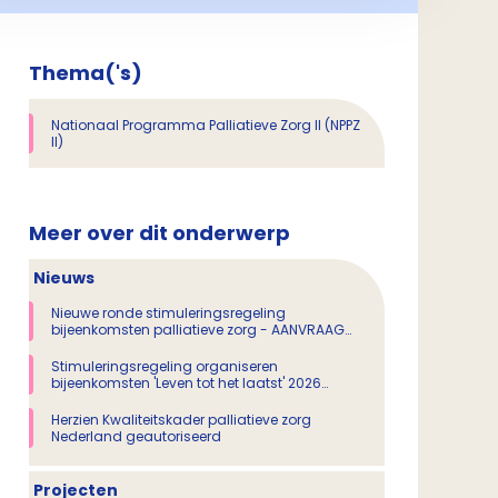
Thema('s)
Nationaal Programma Palliatieve Zorg II (NPPZ
II)
Meer over dit onderwerp
Nieuws
Nieuwe ronde stimuleringsregeling
bijeenkomsten palliatieve zorg - AANVRAAG
GESLOTEN
Stimuleringsregeling organiseren
bijeenkomsten 'Leven tot het laatst' 2026
(aanvraag gesloten)
Herzien Kwaliteitskader palliatieve zorg
Nederland geautoriseerd
Projecten