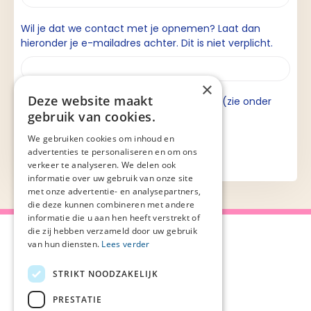
Wil je dat we contact met je opnemen? Laat dan
hieronder je e-mailadres achter. Dit is niet verplicht.
×
Deze website maakt
Ik ga akkoord met de privacyverklaring (zie onder
gebruik van cookies.
aan de pagina).
We gebruiken cookies om inhoud en
advertenties te personaliseren en om ons
verkeer te analyseren. We delen ook
informatie over uw gebruik van onze site
met onze advertentie- en analysepartners,
die deze kunnen combineren met andere
informatie die u aan hen heeft verstrekt of
die zij hebben verzameld door uw gebruik
van hun diensten.
Lees verder
STRIKT NOODZAKELIJK
Over Palliaweb
Privacyverklaring
Over PZNL
Cookieverklaring
PRESTATIE