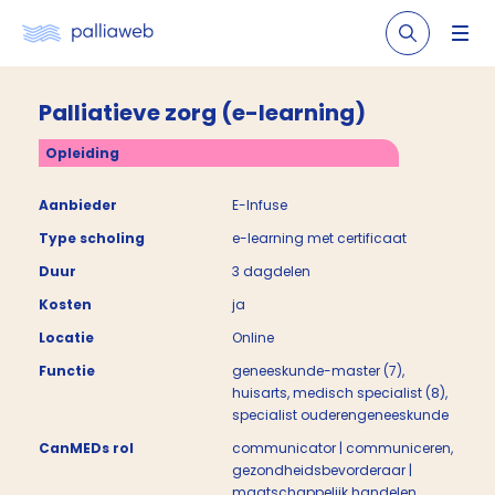
Palliatieve zorg (e-learning)
Opleiding
Aanbieder
E-Infuse
Type scholing
e-learning met certificaat
Duur
3 dagdelen
Kosten
ja
Locatie
Online
Functie
geneeskunde-master (7),
huisarts, medisch specialist (8),
specialist ouderengeneeskunde
CanMEDs rol
communicator | communiceren,
gezondheidsbevorderaar |
maatschappelijk handelen,