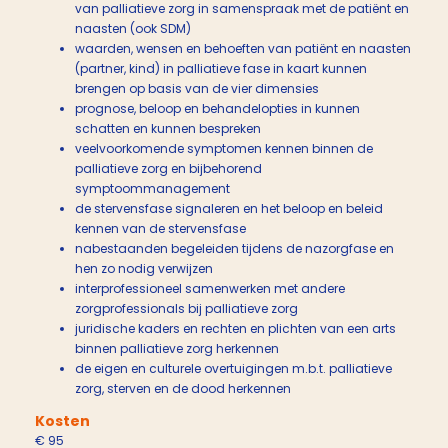
van palliatieve zorg in samenspraak met de patiënt en
naasten (ook SDM)
waarden, wensen en behoeften van patiënt en naasten
(partner, kind) in palliatieve fase in kaart kunnen
brengen op basis van de vier dimensies
prognose, beloop en behandelopties in kunnen
schatten en kunnen bespreken
veelvoorkomende symptomen kennen binnen de
palliatieve zorg en bijbehorend
symptoommanagement
de stervensfase signaleren en het beloop en beleid
kennen van de stervensfase
nabestaanden begeleiden tijdens de nazorgfase en
hen zo nodig verwijzen
interprofessioneel samenwerken met andere
zorgprofessionals bij palliatieve zorg
juridische kaders en rechten en plichten van een arts
binnen palliatieve zorg herkennen
de eigen en culturele overtuigingen m.b.t. palliatieve
zorg, sterven en de dood herkennen
Kosten
€ 95