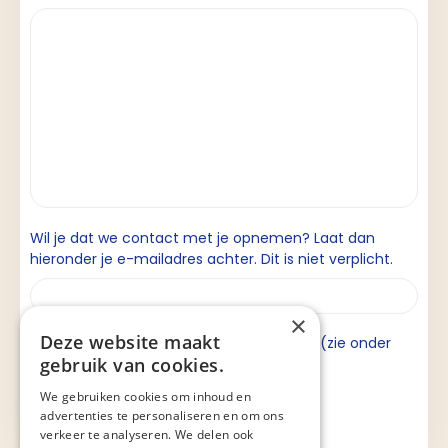
Wil je dat we contact met je opnemen? Laat dan
hieronder je e-mailadres achter. Dit is niet verplicht.
×
Deze website maakt
Ik ga akkoord met de privacyverklaring (zie onder
gebruik van cookies.
aan de pagina).
We gebruiken cookies om inhoud en
advertenties te personaliseren en om ons
verkeer te analyseren. We delen ook