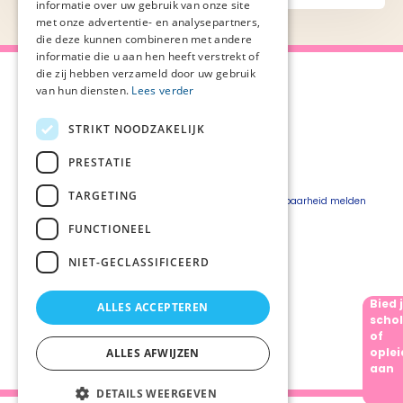
informatie over uw gebruik van onze site
met onze advertentie- en analysepartners,
die deze kunnen combineren met andere
informatie die u aan hen heeft verstrekt of
die zij hebben verzameld door uw gebruik
van hun diensten.
Lees verder
STRIKT NOODZAKELIJK
Over Palliaweb
Privacyverklaring
Over PZNL
Cookieverklaring
PRESTATIE
Contact
Disclaimer
TARGETING
Pers
Beveiligingskwetsbaarheid melden
Vacatures
FUNCTIONEEL
Webshop
NIET-GECLASSIFICEERD
Bied 
ALLES ACCEPTEREN
Volg ons
schol
of
oplei
ALLES AFWIJZEN
aan
DETAILS WEERGEVEN