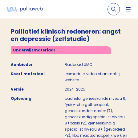
Palliatief klinisch redeneren: angst
en depressie (zelfstudie)
Onderwijsmateriaal
Aanbieder
Radboud UMC
Soort materiaal
lesmodule, video of animatie,
website
Versie
2024-2025
Opleiding
bachelor geneeskunde niveau 6,
fysio- of ergotherapeut,
geneeskunde-master (7),
geneeskundig specialist niveau
8 (basis PZ), geneeskundig
specialist niveau 8+ (gevorderd
PZ), hbo maatschappelijk werk en