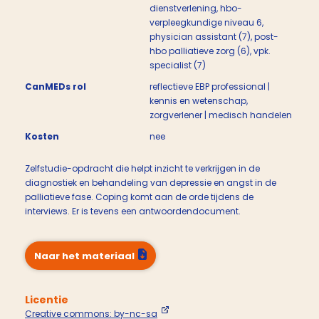
dienstverlening, hbo-
verpleegkundige niveau 6,
physician assistant (7), post-
hbo palliatieve zorg (6), vpk.
specialist (7)
CanMEDs rol
reflectieve EBP professional |
kennis en wetenschap,
zorgverlener | medisch handelen
Kosten
nee
Zelfstudie-opdracht die helpt inzicht te verkrijgen in de
diagnostiek en behandeling van depressie en angst in de
palliatieve fase. Coping komt aan de orde tijdens de
interviews. Er is tevens een antwoordendocument.
Naar het materiaal
Licentie
Creative commons: by-nc-sa