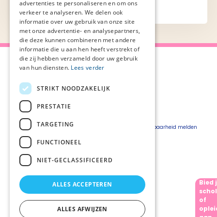
advertenties te personaliseren en om ons
verkeer te analyseren. We delen ook
informatie over uw gebruik van onze site
met onze advertentie- en analysepartners,
die deze kunnen combineren met andere
informatie die u aan hen heeft verstrekt of
die zij hebben verzameld door uw gebruik
van hun diensten.
Lees verder
STRIKT NOODZAKELIJK
Over Palliaweb
Privacyverklaring
Over PZNL
Cookieverklaring
PRESTATIE
Contact
Disclaimer
TARGETING
Pers
Beveiligingskwetsbaarheid melden
Vacatures
FUNCTIONEEL
Webshop
NIET-GECLASSIFICEERD
Bied 
ALLES ACCEPTEREN
Volg ons
schol
of
oplei
ALLES AFWIJZEN