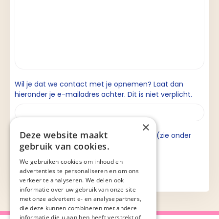
Wil je dat we contact met je opnemen? Laat dan
hieronder je e-mailadres achter. Dit is niet verplicht.
×
Deze website maakt
Ik ga akkoord met de privacyverklaring (zie onder
gebruik van cookies.
aan de pagina).
We gebruiken cookies om inhoud en
advertenties te personaliseren en om ons
verkeer te analyseren. We delen ook
informatie over uw gebruik van onze site
met onze advertentie- en analysepartners,
die deze kunnen combineren met andere
informatie die u aan hen heeft verstrekt of