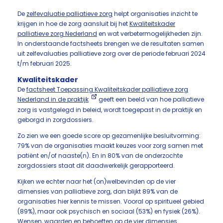
De
zelfevaluatie palliatieve zorg
helpt organisaties inzicht te
krijgen in hoe de zorg aansluit bij het
Kwaliteitskader
palliatieve zorg Nederland
en wat verbetermogelijkheden zijn.
In onderstaande factsheets brengen we de resultaten samen
uit zelfevaluaties palliatieve zorg over de periode februari 2024
t/m februari 2025.
Kwaliteitskader
De
factsheet Toepassing Kwaliteitskader palliatieve zorg
Nederland in de praktijk
geeft een beeld van hoe palliatieve
zorg is vastgelegd in beleid, wordt toegepast in de praktijk en
geborgd in zorgdossiers.
Zo zien we een goede score op gezamenlijke besluitvorming:
79% van de organisaties maakt keuzes voor zorg samen met
patiënt en/of naaste(n). En in 80% van de onderzochte
zorgdossiers staat dit daadwerkelijk gerapporteerd.
Kijken we echter naar het (on)welbevinden op de vier
dimensies van palliatieve zorg, dan blijkt 89% van de
organisaties hier kennis te missen. Vooral op spiritueel gebied
(89%), maar ook psychisch en sociaal (53%) en fysiek (26%).
Wensen, waarden en behoeften op de vier dimensies