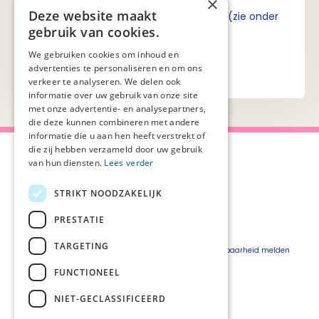
×
Deze website maakt
Ik ga akkoord met de privacyverklaring (zie onder
gebruik van cookies.
aan de pagina).
We gebruiken cookies om inhoud en
advertenties te personaliseren en om ons
verkeer te analyseren. We delen ook
informatie over uw gebruik van onze site
met onze advertentie- en analysepartners,
die deze kunnen combineren met andere
informatie die u aan hen heeft verstrekt of
die zij hebben verzameld door uw gebruik
van hun diensten.
Lees verder
STRIKT NOODZAKELIJK
Over Palliaweb
Privacyverklaring
Over PZNL
Cookieverklaring
PRESTATIE
Contact
Disclaimer
TARGETING
Pers
Beveiligingskwetsbaarheid melden
Vacatures
FUNCTIONEEL
Webshop
NIET-GECLASSIFICEERD