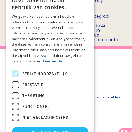
Deze website maakt
opnemen met
Rob Bruntink
(06 - 55 52 72 90)
gebruik van cookies.
Routebeschrijving
Stichting PZNL deelt het kantoor met het Integraal
We gebruiken cookies om inhoud en
Kankercentrum Nederland (IKNL). Ons
advertenties te personaliseren en om ons
kantoor/vergadercentrum bevindt zich op de 4e
verkeer te analyseren. We delen ook
verdieping van kantoorgebouw 'De Utrecht' in
informatie over uw gebruik van onze site
winkelcentrum Hoog Catharijne. Bekijk
hier de
met onze advertentie- en analysepartners,
routebeschrijvingen
voor openbaar vervoer of de auto.
die deze kunnen combineren met andere
informatie die u aan hen heeft verstrekt of
die zij hebben verzameld door uw gebruik
van hun diensten.
Lees verder
STRIKT NOODZAKELIJK
Over Palliaweb
Privacyverklaring
Over PZNL
Cookieverklaring
PRESTATIE
Contact
Disclaimer
TARGETING
Pers
Beveiligingskwetsbaarheid melden
Vacatures
FUNCTIONEEL
Webshop
NIET-GECLASSIFICEERD
Mail 