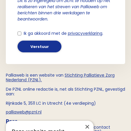
Dit is zo ingeregeld om zicht te houden op het
realiseren van het streven van Palliaweb om
berichten binnen drie werkdagen te
beantwoorden.
Ik ga akkoord met de
privacyverklaring
.
Verstuur
Palliaweb is een website van
Stichting
Palliatieve Zorg
Nederland (PZNL)
.
De PZNL online redactie is, net als Stichting PZNL, gevestigd
aan:
Rijnkade 5, 3511 LC in Utrecht (4e verdieping)
palliaweb@pznl.nl
Pers
×
Voor persvragen over Stichting PZNL kun je contact