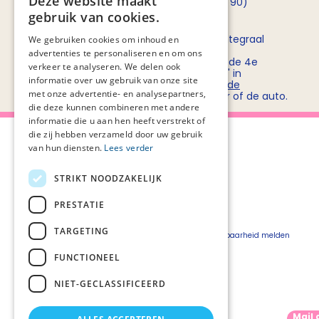
Deze website maakt
opnemen met
Rob Bruntink
(06 - 55 52 72 90)
gebruik van cookies.
Routebeschrijving
Stichting PZNL deelt het kantoor met het Integraal
We gebruiken cookies om inhoud en
Kankercentrum Nederland (IKNL). Ons
advertenties te personaliseren en om ons
kantoor/vergadercentrum bevindt zich op de 4e
verkeer te analyseren. We delen ook
verdieping van kantoorgebouw 'De Utrecht' in
informatie over uw gebruik van onze site
winkelcentrum Hoog Catharijne. Bekijk
hier de
met onze advertentie- en analysepartners,
routebeschrijvingen
voor openbaar vervoer of de auto.
die deze kunnen combineren met andere
informatie die u aan hen heeft verstrekt of
die zij hebben verzameld door uw gebruik
van hun diensten.
Lees verder
STRIKT NOODZAKELIJK
Over Palliaweb
Privacyverklaring
Over PZNL
Cookieverklaring
PRESTATIE
Contact
Disclaimer
TARGETING
Pers
Beveiligingskwetsbaarheid melden
Vacatures
FUNCTIONEEL
Webshop
NIET-GECLASSIFICEERD
Mail 