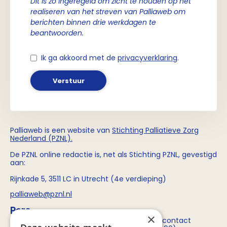
Dit is zo ingeregeld om zicht te houden op het
realiseren van het streven van Palliaweb om
berichten binnen drie werkdagen te
beantwoorden.
Ik ga akkoord met de
privacyverklaring
.
Verstuur
Palliaweb is een website van
Stichting
Palliatieve Zorg
Nederland (PZNL)
.
De PZNL online redactie is, net als Stichting PZNL, gevestigd
aan:
Rijnkade 5, 3511 LC in Utrecht (4e verdieping)
palliaweb@pznl.nl
Pers
×
Voor persvragen over Stichting PZNL kun je contact