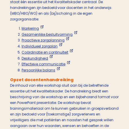
staat één essentie uit het Kwaliteitskader centraal. De
handreikingen zjn bedoeld voor docenten in het onderwijs
(MBO/HBO/WO) en als (bij)scholing in de eigen
zorgorganisatie:
Markering
Gezamenlijke besluitvorming
Proactieve zorgplanning
Individueel zorgplan
Coördinatie en continuïteit
Deskundigheid
Effectieve communicatie
Persoonlijke balans
Opzet docentenhandreiking
De inhoud van elke workshop sluit aan bij de betreffende
essentie uit het kwaliteitskader. De handreiking biedt een
beschrijving van de workshop en een bijbehorend format voor
een PowerPoint presentatie. De workshop bevat
trainingsmateriaal om te kunnen gebruiken in groepsverband
en zijn bedoeld voor (toekomstige) zorgverleners en
vrijwilligers die met patiënten en naasten het gesprek willen
aangaan over hun waarden, wensen en behoeften in de