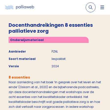
Docenthandreikingen 8 essenties
palliatieve zorg
Onderwijsmateriaal
Aanbieder
PZNL
Soort materiaal
lespakket
Versie
2024
8 essenties
Naar aanleiding van het boek ‘In gesprek over het leven en het
einde’ (Oskam et al., 2023) en de bijbehorende podcastreeks,
zijn deze docentenhandreikingen met workshops over de
acht essenties van het kwaliteitskader ontwikkeld. Het
kwaliteitskader beschrijft wat goede palliatieve zorg is en hoe
zich dat vertaalt naar zorgprocessen. In iedere workshop