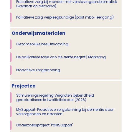
Palliatieve zorg bij mensen met verslavingsproblematiek
(webinar on demand)
Palliatieve zorg verpleegkundige (post mbo-leergang)
Onderwijsmaterialen
Gezamenlijke besluitvorming
De palliatieve fase van de ziekte begint | Markering
Proactieve zorgplanning
Projecten
Stimuleringsregeling Vergroten bekendheid
geactualiseerde kwaliteitskader (2026)
MySupport: Proactieve zorgplanning bij dementie door
verzorgenden en naasten
Onderzoeksproject 'PalliSupport'