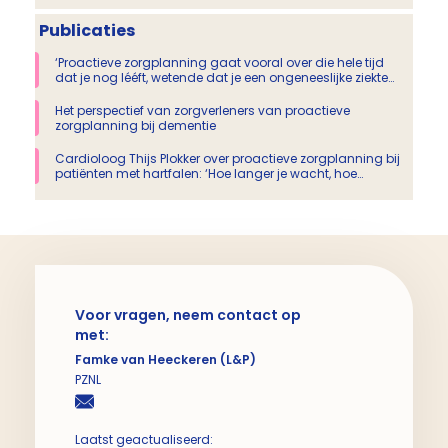
Publicaties
‘Proactieve zorgplanning gaat vooral over die hele tijd
dat je nog lééft, wetende dat je een ongeneeslijke ziekte
hebt’ (Pallium-interview)
Het perspectief van zorgverleners van proactieve
zorgplanning bij dementie
Cardioloog Thijs Plokker over proactieve zorgplanning bij
patiënten met hartfalen: ‘Hoe langer je wacht, hoe
zwaarder het gesprek gaat worden’
Voor vragen, neem contact op
met:
Famke van Heeckeren (L&P)
PZNL
Laatst geactualiseerd: