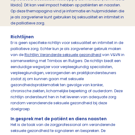
libido). Dit kan veel impact hebben op patiënten en naasten.
Op deze themapagina vind je informatie en hulpmiddelen die
je als zorgverlener kunt gebruiken bij seksualiteit en intimiteit in
de palliatieve zorg.
Richtlijnen
Er is geen specifieke richtlijn voor seksualiteit en intimiteit in de
palliatieve zorg. Echter kun je als zorgverlener gebruik maken
van de
Richtlijn Veranderde seksuele gezondheid
van V&VN in
samenwerking met Trimbos en Rutgers. De richtlijn biedt een
eenduidige wegwijzer voor verpleegkundig specialisten,
verpleegkundigen, verzorgenden en praktijkondersteuners
zodat zij om kunnen gaan met seksuele
gezondheidsproblematiek ten gevolge van kanker,
chronische ziekten, lichamelijke beperking of ouderdom. Deze
richtlijn ondersteunt hen in het leveren van adequate zorg
rondom veranderende seksuele gezondheid bij deze
doelgroep.
In gesprek met de patiënt en diens naasten
Het is de taak van de zorgprofessional om veranderende
seksuele gezondheid te signaleren en bespreken. De