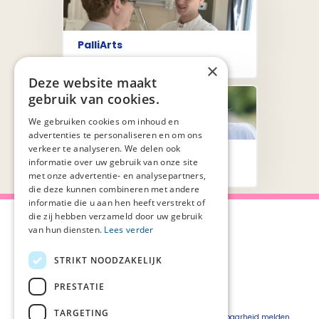
PalliArts
×
Deze website maakt
gebruik van cookies.
We gebruiken cookies om inhoud en
advertenties te personaliseren en om ons
verkeer te analyseren. We delen ook
Richtlijnen
informatie over uw gebruik van onze site
met onze advertentie- en analysepartners,
die deze kunnen combineren met andere
informatie die u aan hen heeft verstrekt of
die zij hebben verzameld door uw gebruik
van hun diensten.
Lees verder
STRIKT NOODZAKELIJK
Over Palliaweb
Privacyverklaring
Over PZNL
Cookieverklaring
PRESTATIE
Contact
Disclaimer
TARGETING
Pers
Beveiligingskwetsbaarheid melden