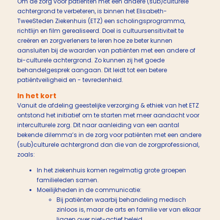
Om de zorg voor patiënten met een andere (sub)culturele
achtergrond te verbeteren, is binnen het Elisabeth-
TweeSteden Ziekenhuis (ETZ) een scholingsprogramma,
richtlijn en film gerealiseerd. Doel is cultuursensitiviteit te
creëren en zorgverleners te leren hoe ze beter kunnen
aansluiten bij de waarden van patiënten met een andere of
bi-culturele achtergrond. Zo kunnen zij het goede
behandelgesprek aangaan. Dit leidt tot een betere
patiëntveiligheid en - tevredenheid.
In het kort
Vanuit de afdeling geestelijke verzorging & ethiek van het ETZ
ontstond het initiatief om te starten met meer aandacht voor
interculturele zorg. Dit naar aanleiding van een aantal
bekende dilemma’s in de zorg voor patiënten met een andere
(sub)culturele achtergrond dan die van de zorgprofessional,
zoals:
In het ziekenhuis komen regelmatig grote groepen
familieleden samen.
Moeilijkheden in de communicatie:
Bij patiënten waarbij behandeling medisch
zinloos is, maar de arts en familie ver van elkaar
liggen over niet-actief beleid.