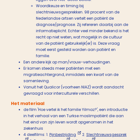
Woordkeuze en timing bij
slechtnieuwsgesprekken. 98 procent van de
Nederlandse artsen vertelt een patiënt de
diagnose/prognose. Zij refereren daarbij aan de
informatieplicht. Echter veel minder bekend is het
recht op niet weten, wat mogelijk in de cultuur
van de patiënt gebruikelijk(er) is. Deze vraag
moet eerst gesteld worden aan patiënt en
familie.
Een andere kijk op man/vrouw-verhoudingen.
Er komen steeds meer patiënten met een
migratieachtergrond, inmiddels een kwart van de
samenleving.
Vanuit het Qualicor (voorheen NIAZ) wordt aandacht
gevraagd voor interculturele verschillen.
Het materiaal
de film 'Hoe vertel ik het familie Yilmaz?', een introductie
in het verhaal van een Turkse moslimpatiënt die aan
het eind van zijn leven wordt opgenomen in het
ziekenhuis
4 deelfilms: 1.
Pijnbestrijding
2.
Slechtnieuwsgesprek