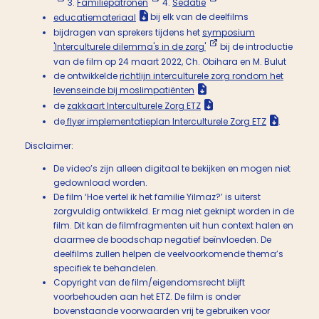
3.
Familiepatronen
4.
Sedatie
educatiemateriaal
bij elk van de deelfilms
bijdragen van sprekers tijdens het
symposium
'Interculturele dilemma's in de zorg'
bij de introductie
van de film op 24 maart 2022, Ch. Obihara en M. Bulut
de ontwikkelde
richtlijn interculturele zorg rondom het
levenseinde bij moslimpatiënten
de
zakkaart Interculturele Zorg ETZ
de
flyer implementatieplan Interculturele Zorg ETZ
.
Disclaimer:
De video’s zijn alleen digitaal te bekijken en mogen niet
gedownload worden.
De film ‘Hoe vertel ik het familie Yilmaz?’ is uiterst
zorgvuldig ontwikkeld. Er mag niet geknipt worden in de
film. Dit kan de filmfragmenten uit hun context halen en
daarmee de boodschap negatief beïnvloeden. De
deelfilms zullen helpen de veelvoorkomende thema’s
specifiek te behandelen.
Copyright van de film/eigendomsrecht blijft
voorbehouden aan het ETZ. De film is onder
bovenstaande voorwaarden vrij te gebruiken voor