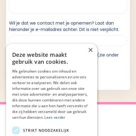
Wil je dat we contact met je opnemen? Laat dan
hieronder je e-mailadres achter. Dit is niet verplicht.
×
Deze website maakt
Ik ga akkoord met de privacyverklaring (zie onder
gebruik van cookies.
aan de pagina).
We gebruiken cookies om inhoud en
advertenties te personaliseren en om ons
verkeer te analyseren. We delen ook
informatie over uw gebruik van onze site
met onze advertentie- en analysepartners,
die deze kunnen combineren met andere
informatie die u aan hen heeft verstrekt of
die zij hebben verzameld door uw gebruik
van hun diensten.
Lees verder
STRIKT NOODZAKELIJK
Over Palliaweb
Privacyverklaring