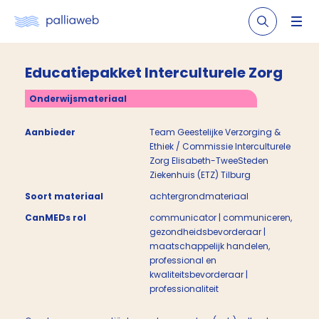
Educatiepakket Interculturele Zorg
Onderwijsmateriaal
Aanbieder
Team Geestelijke Verzorging &
Ethiek / Commissie Interculturele
Zorg Elisabeth-TweeSteden
Ziekenhuis (ETZ) Tilburg
Soort materiaal
achtergrondmateriaal
CanMEDs rol
communicator | communiceren,
gezondheidsbevorderaar |
maatschappelijk handelen,
professional en
kwaliteitsbevorderaar |
professionaliteit