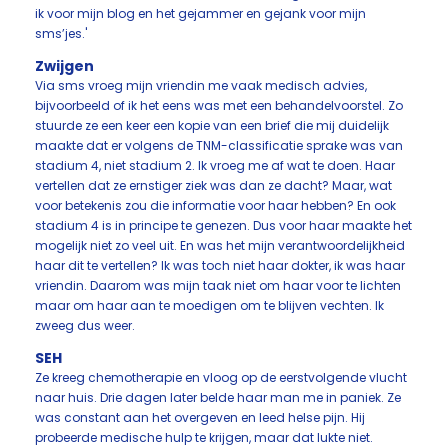
ik voor mijn blog en het gejammer en gejank voor mijn
sms’jes.'
Zwijgen
Via sms vroeg mijn vriendin me vaak medisch advies,
bijvoorbeeld of ik het eens was met een behandelvoorstel. Zo
stuurde ze een keer een kopie van een brief die mij duidelijk
maakte dat er volgens de TNM-classificatie sprake was van
stadium 4, niet stadium 2. Ik vroeg me af wat te doen. Haar
vertellen dat ze ernstiger ziek was dan ze dacht? Maar, wat
voor betekenis zou die informatie voor haar hebben? En ook
stadium 4 is in principe te genezen. Dus voor haar maakte het
mogelijk niet zo veel uit. En was het mijn verantwoordelijkheid
haar dit te vertellen? Ik was toch niet haar dokter, ik was haar
vriendin. Daarom was mijn taak niet om haar voor te lichten
maar om haar aan te moedigen om te blijven vechten. Ik
zweeg dus weer.
SEH
Ze kreeg chemotherapie en vloog op de eerstvolgende vlucht
naar huis. Drie dagen later belde haar man me in paniek. Ze
was constant aan het overgeven en leed helse pijn. Hij
probeerde medische hulp te krijgen, maar dat lukte niet.