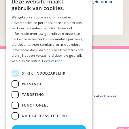
Deze website maakt
Ik ga akkoord met de privacyverklaring (zie onder
gebruik van cookies.
aan de pagina).
We gebruiken cookies om inhoud en
advertenties te personaliseren en om ons
verkeer te analyseren. We delen ook
informatie over uw gebruik van onze site
met onze advertentie- en analysepartners,
die deze kunnen combineren met andere
informatie die u aan hen heeft verstrekt of
die zij hebben verzameld door uw gebruik
van hun diensten.
Lees verder
STRIKT NOODZAKELIJK
Over Palliaweb
Privacyverklaring
Over PZNL
Cookieverklaring
PRESTATIE
Contact
Disclaimer
TARGETING
Pers
Beveiligingskwetsbaarheid melden
Vacatures
FUNCTIONEEL
Webshop
NIET-GECLASSIFICEERD