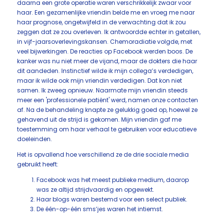
daarna een grote operatie waren verschrikkelijk zwaar voor
haar. Een gezamenlijke vriendin belde me en vroeg me naar
haar prognose, ongetwijfeld in de verwachting dat ik zou
zeggen dat ze zou overleven. Ik antwoordde echter in getallen,
in vijf-jaarsoverlevingskansen. Chemoradiatie volgde, met
veel bijwerkingen. De reacties op Facebook werden boos. De
kanker was nu niet meer de vijand, maar de dokters die haar
dit aandeden. Instinctief wilde ik mijn collega’s verdedigen,
maar ik wilde ook mijn vriendin verdedigen. Dat kon niet
samen. Ik zweeg opnieuw. Naarmate mijn vriendin steeds
meer een 'professionele patiënt' werd, namen onze contacten
af. Na de behandeling knapte ze gelukkig goed op, hoewel ze
gehavend uit de strijd is gekomen. Mijn vriendin gaf me
toestemming om haar verhaal te gebruiken voor educatieve
doeleinden.
Het is opvallend hoe verschillend ze de drie sociale media
gebruikt heeft:
Facebook was het meest publieke medium, daarop
was ze altijd strijdvaardig en opgewekt.
Haar blogs waren bestemd voor een select publiek.
De één-op-één sms’jes waren het intiemst.