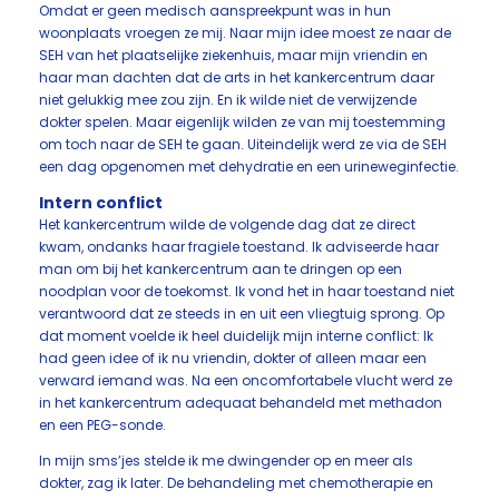
Omdat er geen medisch aanspreekpunt was in hun
woonplaats vroegen ze mij. Naar mijn idee moest ze naar de
SEH van het plaatselijke ziekenhuis, maar mijn vriendin en
haar man dachten dat de arts in het kankercentrum daar
niet gelukkig mee zou zijn. En ik wilde niet de verwijzende
dokter spelen. Maar eigenlijk wilden ze van mij toestemming
om toch naar de SEH te gaan. Uiteindelijk werd ze via de SEH
een dag opgenomen met dehydratie en een urineweginfectie.
Intern conflict
Het kankercentrum wilde de volgende dag dat ze direct
kwam, ondanks haar fragiele toestand. Ik adviseerde haar
man om bij het kankercentrum aan te dringen op een
noodplan voor de toekomst. Ik vond het in haar toestand niet
verantwoord dat ze steeds in en uit een vliegtuig sprong. Op
dat moment voelde ik heel duidelijk mijn interne conflict: Ik
had geen idee of ik nu vriendin, dokter of alleen maar een
verward iemand was. Na een oncomfortabele vlucht werd ze
in het kankercentrum adequaat behandeld met methadon
en een PEG-sonde.
In mijn sms’jes stelde ik me dwingender op en meer als
dokter, zag ik later. De behandeling met chemotherapie en