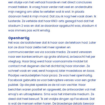
een stukje van het verhaal hoorde en niet direct conclusies
moest trekken. Ik vroeg haar verder niet veel en onderdrukte
mijn neiging om alles te vertellen wat ik wist. In plaats
daarvan hield ik mijn mond. Dat zou ik nog heel vaak doen. Ik
luisterde. Ze vertelde dat haar KNO-arts gezegd had dat het
stadium 2 was en dat ze daardoor opgelucht was, stadium 4
was immers pas echt ernstig.
Openhartig
Het was de laatste keer dat ik haar aan de telefoon had. Later
kon ze door haar ziekte niet meer spreken en
communiceerden we via sociale media. Ze werd verwezen
naar een kankercentrum op grote afstand, ze bezocht het per
vliegtuig. Haar blog werd haar voornaamste middel tot
contact met degenen die het dichtst bij haar stonden. Ze
schreef vaak en veel, eerst hoopvol, later moedeloos en boos.
Plaatjes verduidelijkten haar proza. Ze was heel openhartig.
Facebook gebruikte ze voor beknoptere versies voor een groter
publiek. Op die plek speelde ze de rol van vechter. Haar
berichten waren positief en opgewekt, de antwoorden vol met
emoji’s en uitroeptekens. Sms was het intiemste medium. Ze
deed dat heel bewust: 'Ik zet vrolijke dingen op Facebook. Dat
is wat de mensen willen horen. De bloederige details bewaar