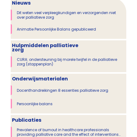
Nieuws
Dit weten veel verpleegkundigen en verzorgenden niet
over palliatieve zorg
Animatie Persoonlijke Balans gepubliceerd
Hulpmiddelen palliatieve
zorg
CURA: ondersteuning bij morele twijfel in de palliatieve
zorg (stappenplan)
Onderwijsmaterialen
Docenthandreikingen 8 essenties palliatieve zorg
Persoonlijke balans
Publicaties
Prevalence of burnout in healthcare professionals
providing palliative care and the effect of interventions