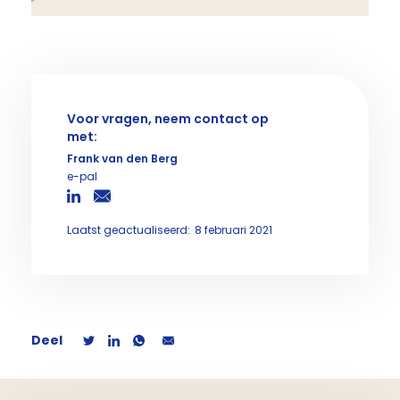
to reduce symptoms: A systematic literature review
(Engelstalige literatuurstudie)
Voor vragen, neem contact op
met:
Frank van den Berg
e-pal
Laatst geactualiseerd:
8 februari 2021
Deel