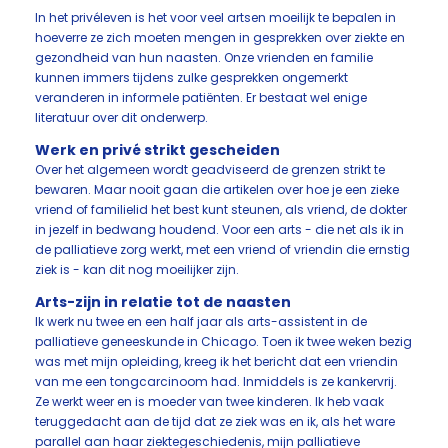
In het privéleven is het voor veel artsen moeilijk te bepalen in
hoeverre ze zich moeten mengen in gesprekken over ziekte en
gezondheid van hun naasten. Onze vrienden en familie
kunnen immers tijdens zulke gesprekken ongemerkt
veranderen in informele patiënten. Er bestaat wel enige
literatuur over dit onderwerp.
Werk en privé strikt gescheiden
Over het algemeen wordt geadviseerd de grenzen strikt te
bewaren. Maar nooit gaan die artikelen over hoe je een zieke
vriend of familielid het best kunt steunen, als vriend, de dokter
in jezelf in bedwang houdend. Voor een arts - die net als ik in
de palliatieve zorg werkt, met een vriend of vriendin die ernstig
ziek is - kan dit nog moeilijker zijn.
Arts-zijn in relatie tot de naasten
Ik werk nu twee en een half jaar als arts-assistent in de
palliatieve geneeskunde in Chicago. Toen ik twee weken bezig
was met mijn opleiding, kreeg ik het bericht dat een vriendin
van me een tongcarcinoom had. Inmiddels is ze kankervrij.
Ze werkt weer en is moeder van twee kinderen. Ik heb vaak
teruggedacht aan de tijd dat ze ziek was en ik, als het ware
parallel aan haar ziektegeschiedenis, mijn palliatieve