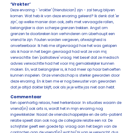
‘Vrokter’
Deze ervaring - 'vrokter' (
friendsician
) zijn - zal terug blijven
komen. Wat heb ik van deze ervaring geleerd? Ik denk dat 'er
zijn', op welke manier dan ook, zelfs met vervaagde rollen,
belangrijker is dan scherpe grenzen trekken. Angst om
grenzen te doorbreken kan verhinderen om überhaupt een
vriend te zijn. Fouten worden vergeven, afwezigheid is
onverteerbaar. Ik heb me afgevraagd hoe het was gelopen
als ik haar in het begin gevraagd had wat ze van mij
verwachtte. Een 'palliatieve' vraag. Het besef dat ze medisch
advies verwachtte had het voor mij gemakkelijker kunnen
maken. En, wat belangrijker is, ik had meer op haar behoeften
kunnen inspelen. Onze vriendschap is sterker geworden door
deze ervaring. En ik ben me er nog bewuster van geworden
dat je altijd dokter blijft, ook als je je witte jas niet aan hebt.
Commentaar
Een openhartig relaas, heel herkenbaar. In situaties waarin de
vriend(in) ook arts is, wordt het in mijn ervaring nog
ingewikkelder. Naast de vriendschappelijke en de arts-patiënt
relatie speelt dan ook nog de collegiale relatie een rol. De
schrijfster geeft een goede tip: vraag aan het begin van de
contacten aan de vriend(in) wat hij/zij van je verwacht, dus