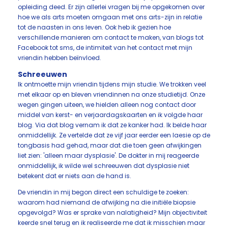
opleiding deed. Er zijn allerlei vragen bij me opgekomen over
hoe we als arts moeten omgaan met ons arts-zijn in relatie
tot de naasten in ons leven. Ook heb ik gezien hoe
verschillende manieren om contact te maken, van blogs tot
Facebook tot sms, de intimiteit van het contact met mijn
vriendin hebben beïnvloed.
Schreeuwen
Ik ontmoette mijn vriendin tijdens mijn studie. We trokken veel
met elkaar op en bleven vriendinnen na onze studietijd. Onze
wegen gingen uiteen, we hielden alleen nog contact door
middel van kerst- en verjaardagskaarten en ik volgde haar
blog. Via dat blog vernam ik dat ze kanker had. Ik belde haar
onmiddellijk. Ze vertelde dat ze vijf jaar eerder een laesie op de
tongbasis had gehad, maar dat die toen geen afwijkingen
liet zien: 'alleen maar dysplasie'. De dokter in mij reageerde
onmiddellijk, ik wilde wel schreeuwen dat dysplasie niet
betekent dat er niets aan de hand is.
De vriendin in mij begon direct een schuldige te zoeken:
waarom had niemand de afwijking na die initiële biopsie
opgevolgd? Was er sprake van nalatigheid? Mijn objectiviteit
keerde snel terug en ik realiseerde me dat ik misschien maar