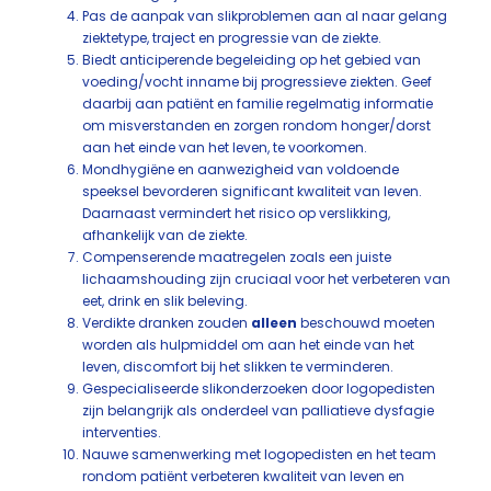
Pas de aanpak van slikproblemen aan al naar gelang
ziektetype, traject en progressie van de ziekte.
Biedt anticiperende begeleiding op het gebied van
voeding/vocht inname bij progressieve ziekten. Geef
daarbij aan patiënt en familie regelmatig informatie
om misverstanden en zorgen rondom honger/dorst
aan het einde van het leven, te voorkomen.
Mondhygiëne en aanwezigheid van voldoende
speeksel bevorderen significant kwaliteit van leven.
Daarnaast vermindert het risico op verslikking,
afhankelijk van de ziekte.
Compenserende maatregelen zoals een juiste
lichaamshouding zijn cruciaal voor het verbeteren van
eet, drink en slik beleving.
Verdikte dranken zouden
alleen
beschouwd moeten
worden als hulpmiddel om aan het einde van het
leven, discomfort bij het slikken te verminderen.
Gespecialiseerde slikonderzoeken door logopedisten
zijn belangrijk als onderdeel van palliatieve dysfagie
interventies.
Nauwe samenwerking met logopedisten en het team
rondom patiënt verbeteren kwaliteit van leven en