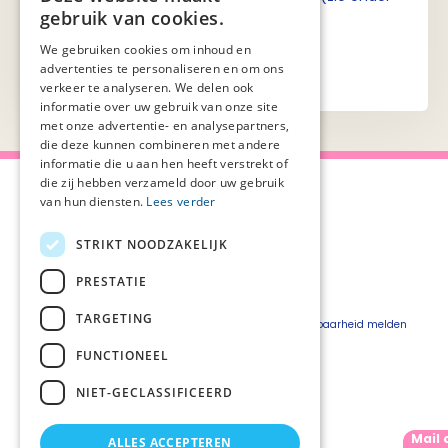
gebruik van cookies.
aan de pagina).
We gebruiken cookies om inhoud en
advertenties te personaliseren en om ons
verkeer te analyseren. We delen ook
informatie over uw gebruik van onze site
met onze advertentie- en analysepartners,
die deze kunnen combineren met andere
informatie die u aan hen heeft verstrekt of
die zij hebben verzameld door uw gebruik
van hun diensten.
Lees verder
STRIKT NOODZAKELIJK
Over Palliaweb
Privacyverklaring
Over PZNL
Cookieverklaring
PRESTATIE
Contact
Disclaimer
TARGETING
Pers
Beveiligingskwetsbaarheid melden
Vacatures
FUNCTIONEEL
Webshop
NIET-GECLASSIFICEERD
Mail 
ALLES ACCEPTEREN