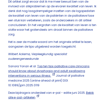
Dit artikel zorgt ervoor dat ik me meer bewust ben van de
invloed van slikproblemen op de ervaren kwaliteit van leven. Ik
denk dat nog laagdrempeliger inzetten van de logopedisten
de kwaliteit van leven van de patiënten in de palliatieve fase
een stuk kan verbeteren, zoals de onderzoekers in dit artikel
concluderen. En het vergroten van de kwaliteit van leven is ten
slotte waar het grotendeels om draait binnen de palliatieve
zorg.
Het is zeer de moeite waard om het originele artikel te lezen,
aangezien de tips uitgebreid worden toegelicht.
Wilbert Ackema, Verpleegkundig specialist
ouderengeneeskunde
Sanora Yonan et al.
Top ten tips palliative care clinicians
should know about dysphagia and adult swallowing
interventions in serious illness.
Journal of palliative
medicine 2025 (online ahead of print) DOI:
10.1089/jpm.2025.0119
Deze bijdrage is onderdeel van e-pal - editie juni 2025.
Bekijk
alle e-pal-artikelen
.