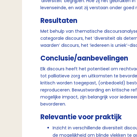
‘diversiteit’ begrijpen. Hoe zij het gebruiken
levenseinde, en wat zij verstaan onder goed 
Resultaten
Met behulp van thematische discoursanalyse id
categorale discours, het ‘diversiteit als deter
waarden’ discours, het ‘iedereen is uniek’-disc
Conclusie/aanbevelingen
Elk discours heeft het potentieel om rechtva
tot palliatieve zorg en uitkomsten te bevord
kritisch worden toegepast, (onbedoeld) bes
reproduceren. Bewustwording en kritische refl
mogelijke impact, zijn belangrijk voor iedereen
bevorderen.
Relevantie voor praktijk
Inzicht in verschillende diversiteit dis
de mogelijkheid om blinde vlekken te a