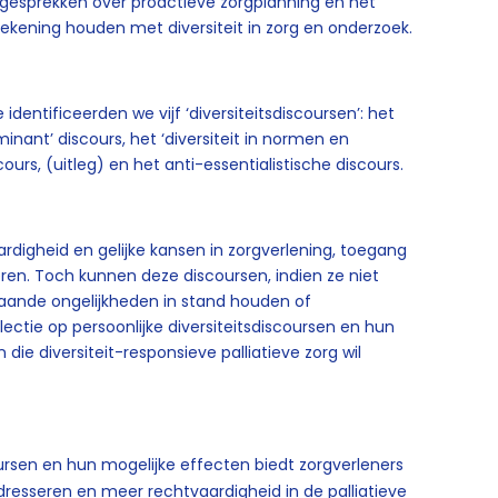
 in gesprekken over proactieve zorgplanning en het
rekening houden met diversiteit in zorg en onderzoek.
entificeerden we vijf ‘diversiteitsdiscoursen’: het
minant’ discours, het ‘diversiteit in normen en
ours, (uitleg) en het anti-essentialistische discours.
ardigheid en gelijke kansen in zorgverlening, toegang
eren. Toch kunnen deze discoursen, indien ze niet
taande ongelijkheden in stand houden of
ectie op persoonlijke diversiteitsdiscoursen en hun
 die diversiteit-responsieve palliatieve zorg wil
coursen en hun mogelijke effecten biedt zorgverleners
dresseren en meer rechtvaardigheid in de palliatieve