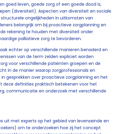
n goed leven, goede zorg of een goede dood is,
epen (diversiteit). Aspecten van diversiteit en sociale
structurele ongelijkheden in uitkomsten van
rleners belangrijk om bij proactieve zorgplanning en
nde rekening te houden met diversiteit onder
vaardige palliatieve zorg te bevorderen.
jk vaak echter op verschillende manieren benaderd en
kenissen van de term zelden expliciet worden
 zorg voor verschillende patiënten groepen en de
icht in de manier waarop zorgprofessionals en
t in gesprekken over proactieve zorgplanning en het
t deze definities praktisch betekenen voor het
 zorg, communicatie en onderzoek met verschillende
ws uit met experts op het gebied van levenseinde en
rzoekers) om te onderzoeken hoe zij het concept