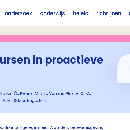
onderzoek
onderwijs
beleid
richtlijnen
oursen in proactieve
ozkir, Ö., Peters, M. J. L., Van der Plas, A. G. M.,
 A. M., & Muntinga, M. E.
soonlijke aangelegenheid. Waarden, betekenisgeving,