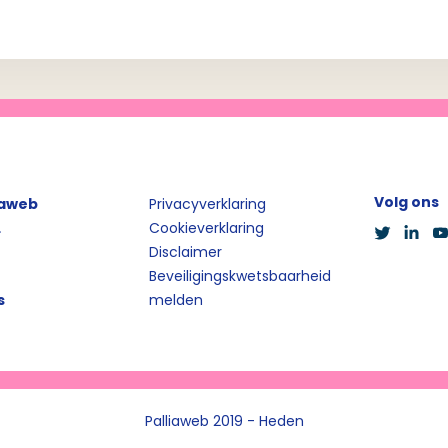
Volg ons
iaweb
Privacyverklaring
L
Cookieverklaring
Disclaimer
Beveiligingskwetsbaarheid
s
melden
Palliaweb 2019 - Heden