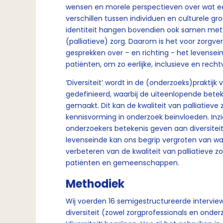
wensen en morele perspectieven over wat ee
verschillen tussen individuen en culturele gro
identiteit hangen bovendien ook samen met 
(palliatieve) zorg. Daarom is het voor zorgve
gesprekken over – en richting - het levensei
patiënten, om zo eerlijke, inclusieve en recht
‘Diversiteit’ wordt in de (onderzoeks)prakti
gedefinieerd, waarbij de uiteenlopende bete
gemaakt. Dit kan de kwaliteit van palliatieve
kennisvorming in onderzoek beïnvloeden. Inz
onderzoekers betekenis geven aan diversitei
levenseinde kan ons begrip vergroten van wa
verbeteren van de kwaliteit van palliatieve
patiënten en gemeenschappen.
Methodiek
Wij voerden 16 semigestructureerde intervie
diversiteit (zowel zorgprofessionals en onde