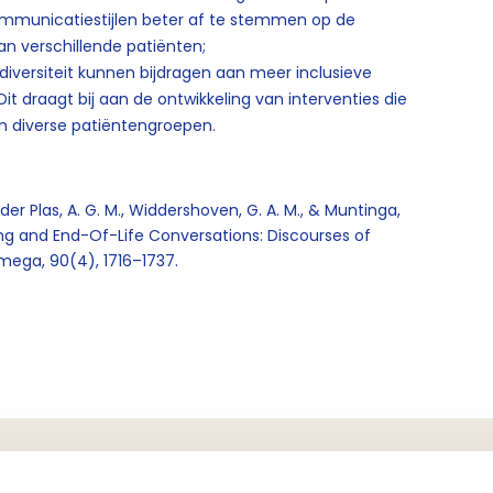
 communicatiestijlen beter af te stemmen op de
n verschillende patiënten;
diversiteit kunnen bijdragen aan meer inclusieve
t draagt bij aan de ontwikkeling van interventies die
 diverse patiëntengroepen.
an der Plas, A. G. M., Widdershoven, G. A. M., & Muntinga,
ing and End-Of-Life Conversations: Discourses of
mega, 90(4), 1716–1737.