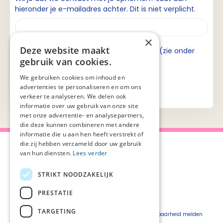
hieronder je e-mailadres achter. Dit is niet verplicht.
×
Deze website maakt
Ik ga akkoord met de privacyverklaring (zie onder
gebruik van cookies.
aan de pagina).
We gebruiken cookies om inhoud en
advertenties te personaliseren en om ons
verkeer te analyseren. We delen ook
informatie over uw gebruik van onze site
met onze advertentie- en analysepartners,
die deze kunnen combineren met andere
informatie die u aan hen heeft verstrekt of
die zij hebben verzameld door uw gebruik
van hun diensten.
Lees verder
STRIKT NOODZAKELIJK
Over Palliaweb
Privacyverklaring
Over PZNL
Cookieverklaring
PRESTATIE
Contact
Disclaimer
TARGETING
Pers
Beveiligingskwetsbaarheid melden