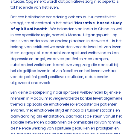
situatie. Opgemerkt wordt dat palliatieve zorg niet beperkt is
tot het einde van het leven.
Dat een holistische benadering ook om cultuursensitiviteit
vraagt, staat centraal in het artikel ‘
Narrative-based study
of spiritual health
’. We belanden van India in China en wel
in een specifieke regio, namelijk Macau. Uitgangspunt - op
basis van onderzoek op andere plaatsen in de wereld - is het
belang van spiritueel welbevinden voor de kwaliteit van leven.
Meer toegespitst: aandacht voor spiritueel welbevinden kan
depressie en angst, waar veel patiënten mee kampen,
substantieel verlichten. Narratieve zorg, zorg die aansluit bij
het dagelijkse leven in al zijn facetten en het levensverhaal
van de patiënt geeft positieve resultaten, aldus eerder
uitgevoerd onderzoek.
Een kleine dieptepeiling naar spiritueel welbevinden bij enkele
mensen in Macau met vergevorderde kanker levert algemene
thema’s op zoals de emotionele rollercoaster die patiënten
ervaren, met emotionele strijd en hoop als tussenstations en
aanvaarding als eindstation. Daarnaast de steun vanuit het
sociale netwerk en daarbinnen de onmisbare rol van familie,
de helende werking van spirituele gebruiken en praktijken en