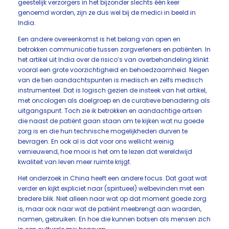
geestelijk verzorgers in het bijzonder slechts één keer
genoemd worden, zijn ze dus wel bij de medici in beeld in
India.
Een andere overeenkomst is het belang van open en
betrokken communicatie tussen zorgverleners en patiënten. In
het artikel uit India over de risico’s van overbehandeling klinkt
vooral een grote voorzichtigheid en behoedzaamheid. Negen
van de tien aandachtspunten is medisch en zelfs medisch
instrumenteel. Dat is logisch gezien de insteek van het artikel,
met oncologen als doelgroep en de curatieve benadering als
uitgangspunt. Toch zie ik betrokken en aandachtige artsen
die naast de patiënt gaan staan om te kijken wat nu goede
zorg is en die hun technische mogelijkheden durven te
bevragen. En ook al is dat voor ons wellicht weinig
vernieuwend, hoe mooi is het om te lezen dat wereldwijd
kwaliteit van leven meer ruimte krijgt.
Het onderzoek in China heeft een andere focus. Dat gaat wat
verder en kijkt expliciet naar (spiritueel) welbevinden met een
bredere blik. Niet alleen naar wat op dat moment goede zorg
is, maar ook naar wat de patiënt meebrengt aan waarden,
normen, gebruiken. En hoe die kunnen botsen als mensen zich