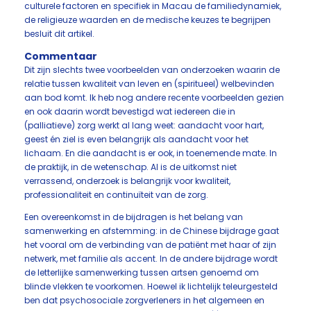
culturele factoren en specifiek in Macau de familiedynamiek,
de religieuze waarden en de medische keuzes te begrijpen
besluit dit artikel.
Commentaar
Dit zijn slechts twee voorbeelden van onderzoeken waarin de
relatie tussen kwaliteit van leven en (spiritueel) welbevinden
aan bod komt. Ik heb nog andere recente voorbeelden gezien
en ook daarin wordt bevestigd wat iedereen die in
(palliatieve) zorg werkt al lang weet: aandacht voor hart,
geest én ziel is even belangrijk als aandacht voor het
lichaam. En die aandacht is er ook, in toenemende mate. In
de praktijk, in de wetenschap. Al is de uitkomst niet
verrassend, onderzoek is belangrijk voor kwaliteit,
professionaliteit en continuïteit van de zorg.
Een overeenkomst in de bijdragen is het belang van
samenwerking en afstemming: in de Chinese bijdrage gaat
het vooral om de verbinding van de patiënt met haar of zijn
netwerk, met familie als accent. In de andere bijdrage wordt
de letterlijke samenwerking tussen artsen genoemd om
blinde vlekken te voorkomen. Hoewel ik lichtelijk teleurgesteld
ben dat psychosociale zorgverleners in het algemeen en