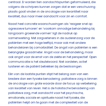
centraal. Er worden tien aandachtspunten geformuleerd, die
volgens de schrijvers kunnen zorgen dat er een verschuiving
plaats gaat vinden in de oncologie van kwantiteit naar
kwaliteit, dus naar meer aandacht voor zin en comfort.
Naast heel concrete waarschuwingen als ‘reageer snel op
agressieve tumoren’ en ‘voorkom onnodige behandeling bij
langzaam groeiende vormen’ ligt de nadruk op
samenwerking. Met zorgverleners in de ouderenzorg voor de
patiënten met een hoge leeftijd, maar ook met andere
behandelaren bij comorbiditeit. De angst van patiënten is een
belangrijke graadmeter. Angst voor de behandeling, maar
ook angst voor de ernst van de ziekte en het perspectief. Open
communicatie is het sleutelwoord. Niet oordelen, actief
luisteren en de patiënt betrekken bij de beslissingen.
Eén van de laatste punten stipt het belang aan van een
bredere dan een fysieke benadering: palliatieve zorg is binnen
de oncologie van grote waarde door de focus op verbetering
van kwaliteit van leven. Het is de holistische benadering van
palliatieve zorg, met aandacht voor het psychische,
emotionele, sociale en spirituele naast het fysieke, die
patiënten helpt om te gaan met de complexiteit van de