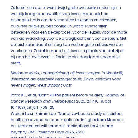
Ze laten zien dat er wereldwijd grote overeenkomsten zijn in
wat bijdraagt aan kwaliteit van leven. Maar ook hoe
belangrijk het is om de verschillen te kennen en erkennen,
cultureel, religieus, persoonlijk. En wat die verschillen
betekenen voor een ziekteproces, voor de keuzes, voor de mate
van aanvaarding, voor de draagkracht en voor de steun. Met
de juiste aandacht en zorg kan veel angst en stress worden
voorkomen. Zodat iemand blijft leven in plaats van dat zij of
hij aan het overleven is. Zodat je niet doodgaat voordat je
sterft.
Marianne Merkx, Lef begeleiding bij levensvragen in Waalwijk,
werkzaam als geestelijk verzorger thuis, Zinvol centrum voor
levensvragen, West Brabant Oost
Patro KC, et al, “Don’t kill the patient before he dies,”
Journal of
Cancer Research and Therapeutics
2025, 21:1416-9, doi
10.4103/jcrt.jcrl_708_25
Waichi Lo en Zhimin Luo, “Narrative-based study of spiritual
health in advanced cancer patients: insights from Macoa ‘s
cultural context with broader implications for Asia and
beyond,”
BMC Palliative Care
2026, 25:10,