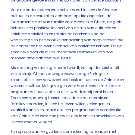
de dubbele gevoelens bij het opmaken van de levensbalans.
Voor de onderzoekers was het verband tussen de Chinese
cultuur en de resultaten zichtbaar op drie aspecten: de
fundamentele rol van familie voor mensen in China, de grote
betekenis en positieve invloed van de mix van culturele en
spirituele activiteiten en tot slot de betekenis van de
wederkerige en persoonlijke benadering van zorgverleners die
de context en het levensverhaal van patiënten kennen. Dit zijn
specifieke door de cultuurbepaalde kenmerken van hoe
mensen omgaan met hun ziekte.
Als dan nog verder ingezoomd wordt, valt op dat juist in dit
kleine stukje China vanwege eeuwenlange Portugese
kolonisatie er een verwevenheid bestaat tussen de Chinese en
westerse cultuur. Met gevolgen voor hoe mensen met kanker
omgaan met hun ziekte en alles wat daarbij komt kijken.
Zoals een spanning tussen individuele autonomie en
familieverbanden, tussen het leven willen verlengen en
kwaliteit van leven, maar ook een pragmatische combinatie
van Chinese en westerse geneeskunde en een smeltkroes van
levensbeschouwingen.
Een oproep aan zorgverleners om rekening te houden met