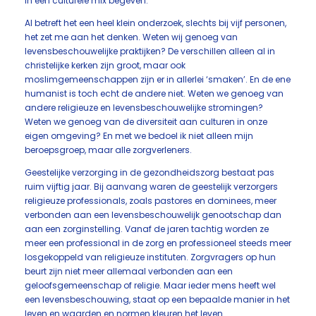
in een culturele mix begeven.
Al betreft het een heel klein onderzoek, slechts bij vijf personen,
het zet me aan het denken. Weten wij genoeg van
levensbeschouwelijke praktijken? De verschillen alleen al in
christelijke kerken zijn groot, maar ook
moslimgemeenschappen zijn er in allerlei ‘smaken’. En de ene
humanist is toch echt de andere niet. Weten we genoeg van
andere religieuze en levensbeschouwelijke stromingen?
Weten we genoeg van de diversiteit aan culturen in onze
eigen omgeving? En met we bedoel ik niet alleen mijn
beroepsgroep, maar alle zorgverleners.
Geestelijke verzorging in de gezondheidszorg bestaat pas
ruim vijftig jaar. Bij aanvang waren de geestelijk verzorgers
religieuze professionals, zoals pastores en dominees, meer
verbonden aan een levensbeschouwelijk genootschap dan
aan een zorginstelling. Vanaf de jaren tachtig worden ze
meer een professional in de zorg en professioneel steeds meer
losgekoppeld van religieuze instituten. Zorgvragers op hun
beurt zijn niet meer allemaal verbonden aan een
geloofsgemeenschap of religie. Maar ieder mens heeft wel
een levensbeschouwing, staat op een bepaalde manier in het
leven en waarden en normen kleuren het leven.