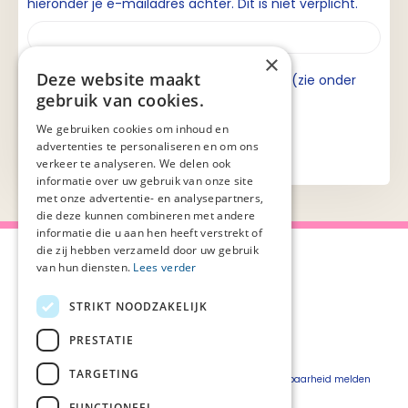
hieronder je e-mailadres achter. Dit is niet verplicht.
×
Deze website maakt
Ik ga akkoord met de privacyverklaring (zie onder
gebruik van cookies.
aan de pagina).
We gebruiken cookies om inhoud en
advertenties te personaliseren en om ons
verkeer te analyseren. We delen ook
informatie over uw gebruik van onze site
met onze advertentie- en analysepartners,
die deze kunnen combineren met andere
informatie die u aan hen heeft verstrekt of
die zij hebben verzameld door uw gebruik
van hun diensten.
Lees verder
STRIKT NOODZAKELIJK
Over Palliaweb
Privacyverklaring
Over PZNL
Cookieverklaring
PRESTATIE
Contact
Disclaimer
TARGETING
Pers
Beveiligingskwetsbaarheid melden
Vacatures
FUNCTIONEEL