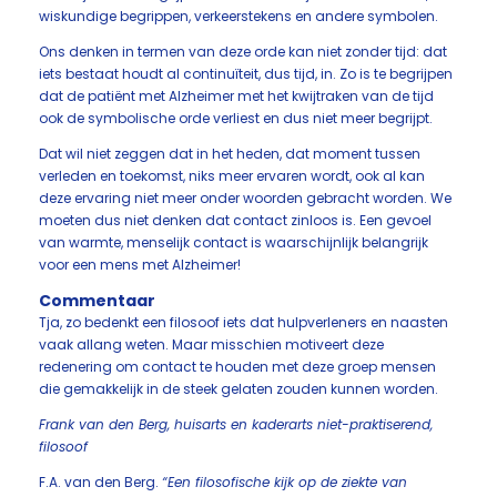
wiskundige begrippen, verkeerstekens en andere symbolen.
Ons denken in termen van deze orde kan niet zonder tijd: dat
iets bestaat houdt al continuïteit, dus tijd, in. Zo is te begrijpen
dat de patiënt met Alzheimer met het kwijtraken van de tijd
ook de symbolische orde verliest en dus niet meer begrijpt.
Dat wil niet zeggen dat in het heden, dat moment tussen
verleden en toekomst, niks meer ervaren wordt, ook al kan
deze ervaring niet meer onder woorden gebracht worden. We
moeten dus niet denken dat contact zinloos is. Een gevoel
van warmte, menselijk contact is waarschijnlijk belangrijk
voor een mens met Alzheimer!
Commentaar
Tja, zo bedenkt een filosoof iets dat hulpverleners en naasten
vaak allang weten. Maar misschien motiveert deze
redenering om contact te houden met deze groep mensen
die gemakkelijk in de steek gelaten zouden kunnen worden.
Frank van den Berg, huisarts en kaderarts niet-praktiserend,
filosoof
F.A. van den Berg.
“Een filosofische kijk op de ziekte van