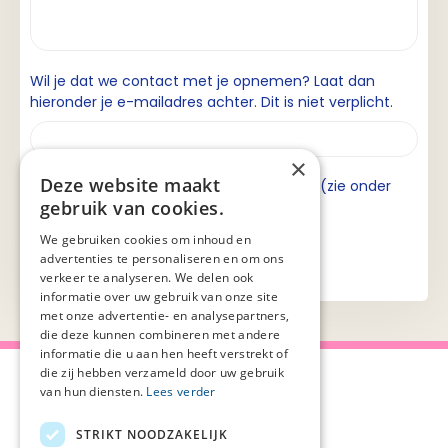
Wil je dat we contact met je opnemen? Laat dan
hieronder je e-mailadres achter. Dit is niet verplicht.
×
Deze website maakt
Ik ga akkoord met de privacyverklaring (zie onder
gebruik van cookies.
aan de pagina).
We gebruiken cookies om inhoud en
advertenties te personaliseren en om ons
verkeer te analyseren. We delen ook
informatie over uw gebruik van onze site
met onze advertentie- en analysepartners,
die deze kunnen combineren met andere
informatie die u aan hen heeft verstrekt of
die zij hebben verzameld door uw gebruik
van hun diensten.
Lees verder
STRIKT NOODZAKELIJK
Over Palliaweb
Privacyverklaring