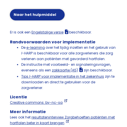
Naar het hulpmiddel
Er is ook een
Engelstalige versie
beschikbaar.
Randvoorwaarden voor implementatie
De
e-learning
over het tijdig inzetten en het gebruik van
I-HARP
is beschikbaar voor alle zorgverleners die zorg
verlenen aan patiënten met gevorderd hartfalen.
De instructie met voorbeeld- en signaleringsvragen,
eveneens als een
zakkaartje (A5)
zijn beschikbaar.
Tips
I-HARP
voor implementatie in het ziekenhuis
zijn te
downloaden en direct te gebruiken voor de
zorgverlener.
Licentie
Creative commons: by-nc-sa
Meer informatie
Lees ook het
resultateninterview Zorgbehoeften patiënten met
hartfalen beter in kaart brengen
.