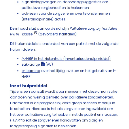
signaleringsvragen en doorvraagsuggesties om
palliatieve zorgbehoeften te herkennen
adviezen voor de zorgverlener over te ondernemen
(interdisciplinaire) acties.
De inhoud sluit aan op de
richtlijn
Palliatieve zorg bij hartfalen
NYHA -klasse
(gevorderd hartfalen).
Dit hulpmiddels is onderdeel van een pakket met de volgende
hulpmiddelen:
I-HARP
in het ziekenhuis (inventarisatiehulpmiddel)
zakkaartje
(A5)
e-learning
over het tijdig inzetten en het gebruik van I-
HARP
Inzet hulpmiddel
Tijdens een consult wordt door mensen met deze chronische
aandoening weinig gemeld over palliatieve zorgbehoeften.
Daarnaast is de prognose bij deze groep mensen moeilijk in
te schatten. Hierdoor is het als zorgverlener ingewikkeld om
het over palliatieve zorg te hebben met de patiënt en naasten.
I-HARP
biedt de zorgverlener handvatten om tijdig en
laagdrempelig signalen te herkennen.