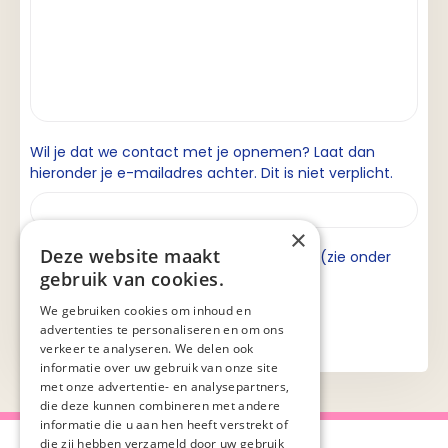
Wil je dat we contact met je opnemen? Laat dan
hieronder je e-mailadres achter. Dit is niet verplicht.
×
Deze website maakt
Ik ga akkoord met de privacyverklaring (zie onder
gebruik van cookies.
aan de pagina).
We gebruiken cookies om inhoud en
advertenties te personaliseren en om ons
verkeer te analyseren. We delen ook
informatie over uw gebruik van onze site
met onze advertentie- en analysepartners,
die deze kunnen combineren met andere
informatie die u aan hen heeft verstrekt of
die zij hebben verzameld door uw gebruik