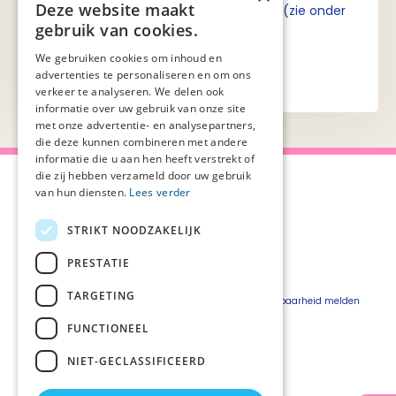
Deze website maakt
Ik ga akkoord met de privacyverklaring (zie onder
gebruik van cookies.
aan de pagina).
We gebruiken cookies om inhoud en
advertenties te personaliseren en om ons
verkeer te analyseren. We delen ook
informatie over uw gebruik van onze site
met onze advertentie- en analysepartners,
die deze kunnen combineren met andere
informatie die u aan hen heeft verstrekt of
die zij hebben verzameld door uw gebruik
van hun diensten.
Lees verder
STRIKT NOODZAKELIJK
Over Palliaweb
Privacyverklaring
Over PZNL
Cookieverklaring
PRESTATIE
Contact
Disclaimer
TARGETING
Pers
Beveiligingskwetsbaarheid melden
Vacatures
FUNCTIONEEL
Webshop
NIET-GECLASSIFICEERD