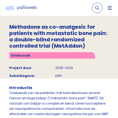
Methadone as co-analgesic for
patients with metastatic bone pain:
a double-blind randomized
controlled trial (MetAddon)
Onderzoek
Project duur
2025-2029
Subsidiegever
KWF
Introductie
Tweederde van de patiënten met botmetastasen ervaart
hiervan ernstige botpijn (“metastatic bone pain” [MBP]). De
oorzaak van botpijn is complex en bevat zowel nociceptieve
als neuropathische componenten. Informatie over de
effectiviteit van medicatie tegen neuropathische pijn van MBP