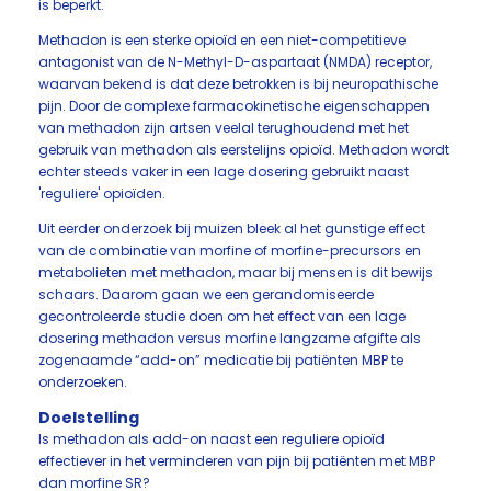
is beperkt.
Methadon is een sterke opioïd en een niet-competitieve
antagonist van de N-Methyl-D-aspartaat (NMDA) receptor,
waarvan bekend is dat deze betrokken is bij neuropathische
pijn. Door de complexe farmacokinetische eigenschappen
van methadon zijn artsen veelal terughoudend met het
gebruik van methadon als eerstelijns opioïd. Methadon wordt
echter steeds vaker in een lage dosering gebruikt naast
'reguliere' opioïden.
Uit eerder onderzoek bij muizen bleek al het gunstige effect
van de combinatie van morfine of morfine-precursors en
metabolieten met methadon, maar bij mensen is dit bewijs
schaars. Daarom gaan we een gerandomiseerde
gecontroleerde studie doen om het effect van een lage
dosering methadon versus morfine langzame afgifte als
zogenaamde “add-on” medicatie bij patiënten MBP te
onderzoeken.
Doelstelling
Is methadon als add-on naast een reguliere opioïd
effectiever in het verminderen van pijn bij patiënten met MBP
dan morfine SR?