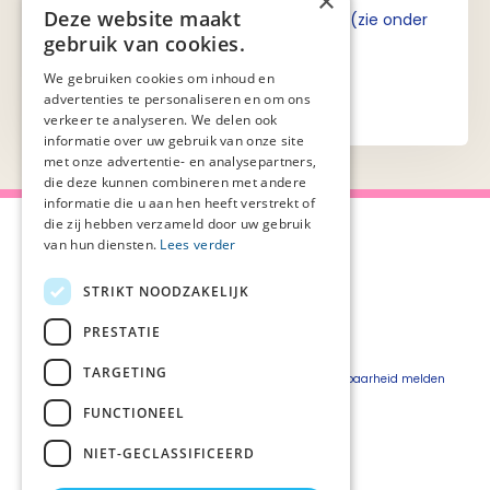
×
Deze website maakt
Ik ga akkoord met de privacyverklaring (zie onder
gebruik van cookies.
aan de pagina).
We gebruiken cookies om inhoud en
advertenties te personaliseren en om ons
verkeer te analyseren. We delen ook
informatie over uw gebruik van onze site
met onze advertentie- en analysepartners,
die deze kunnen combineren met andere
informatie die u aan hen heeft verstrekt of
die zij hebben verzameld door uw gebruik
van hun diensten.
Lees verder
STRIKT NOODZAKELIJK
Over Palliaweb
Privacyverklaring
Over PZNL
Cookieverklaring
PRESTATIE
Contact
Disclaimer
TARGETING
Pers
Beveiligingskwetsbaarheid melden
Vacatures
FUNCTIONEEL
Webshop
NIET-GECLASSIFICEERD