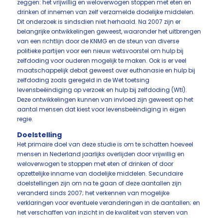
zeggen: het vrijwillig en weloverwogen stoppen met eten en
drinken of innemen van zelf verzamelde dodelijke middelen.
Dit onderzoek is sindsdien niet herhaald. Na 2007 zijn er
belangrijke ontwikkelingen geweest, waaronder het uitbrengen
van een richtlijn door de KNMG en de steun van diverse
politieke partijen voor een nieuw wetsvoorstel om hulp bij
zelfdoding voor ouderen mogelijk te maken. Ook is er veel
maatschappelijk debat geweest over euthanasie en hulp bij
zelfdoding zoals geregeld in de Wet toetsing
levensbeëindiging op verzoek en hulp bij zelfdoding (Wtl).
Deze ontwikkelingen kunnen van invloed zijn geweest op het
aantal mensen dat kiest voor levensbeëindiging in eigen
regie.
Doelstelling
Het primaire doel van deze studie is om te schatten hoeveel
mensen in Nederland jaarlijks overlijden door vrijwillig en
weloverwogen te stoppen met eten of drinken of door
opzettelijke inname van dodelijke middelen. Secundaire
doelstellingen zijn om na te gaan of deze aantallen zijn
veranderd sinds 2007; het verkennen van mogelijke
verklaringen voor eventuele veranderingen in de aantallen; en
het verschaffen van inzicht in de kwaliteit van sterven van