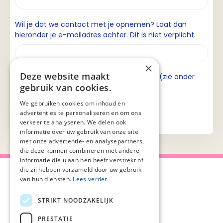
Wil je dat we contact met je opnemen? Laat dan
hieronder je e-mailadres achter. Dit is niet verplicht.
×
Deze website maakt
Ik ga akkoord met de privacyverklaring (zie onder
gebruik van cookies.
aan de pagina).
We gebruiken cookies om inhoud en
advertenties te personaliseren en om ons
verkeer te analyseren. We delen ook
informatie over uw gebruik van onze site
met onze advertentie- en analysepartners,
die deze kunnen combineren met andere
informatie die u aan hen heeft verstrekt of
die zij hebben verzameld door uw gebruik
van hun diensten.
Lees verder
STRIKT NOODZAKELIJK
Over Palliaweb
Privacyverklaring
Over PZNL
Cookieverklaring
PRESTATIE