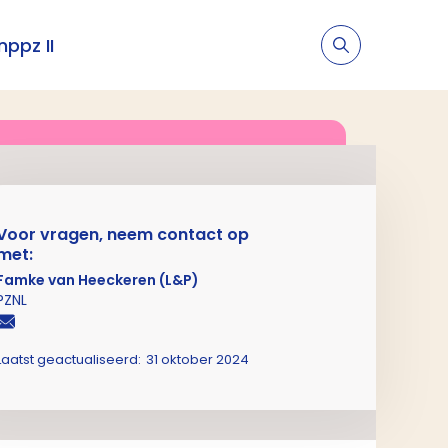
nppz II
Voor vragen, neem contact op
met:
Famke van Heeckeren (L&P)
PZNL
Laatst geactualiseerd:
31 oktober 2024