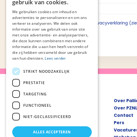
gebruik van cookies.
We gebruiken cookies om inhoud en
advertenties te personaliseren en om ons
Ik ga akkoord met de privacyverklaring (zi
verkeer te analyseren. We delen ook
informatie over uw gebruik van onze site
met onze advertentie- en analysepartners,
die deze kunnen combineren met andere
informatie die u aan hen heeft verstrekt of
die zij hebben verzameld door uw gebruik
van hun diensten.
Lees verder
STRIKT NOODZAKELIJK
PRESTATIE
TARGETING
Over Pall
FUNCTIONEEL
Over PZN
Contact
NIET-GECLASSIFICEERD
Pers
Vacature
ALLES ACCEPTEREN