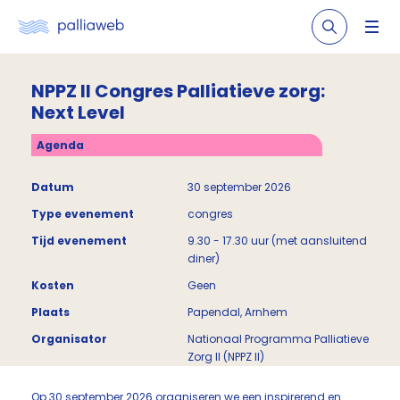
NPPZ II Congres Palliatieve zorg:
Next Level
Agenda
Datum
30 september 2026
Type evenement
congres
Tijd evenement
9.30 - 17.30 uur (met aansluitend
diner)
Kosten
Geen
Plaats
Papendal, Arnhem
Organisator
Nationaal Programma Palliatieve
Zorg II (NPPZ II)
Op 30 september 2026 organiseren we een inspirerend en