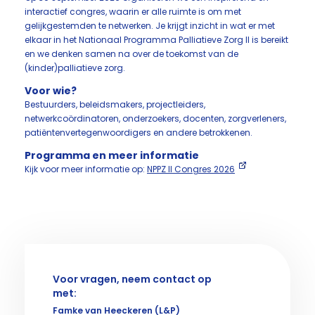
interactief congres, waarin er alle ruimte is om met
gelijkgestemden te netwerken. Je krijgt inzicht in wat er met
elkaar in het Nationaal Programma Palliatieve Zorg II is bereikt
en we denken samen na over de toekomst van de
(kinder)palliatieve zorg.
Voor wie?
Bestuurders, beleidsmakers, projectleiders,
netwerkcoördinatoren, onderzoekers, docenten, zorgverleners,
patiëntenvertegenwoordigers en andere betrokkenen.
Programma en meer informatie
Kijk voor meer informatie op:
NPPZ II Congres 2026
Voor vragen, neem contact op
met:
Famke van Heeckeren (L&P)