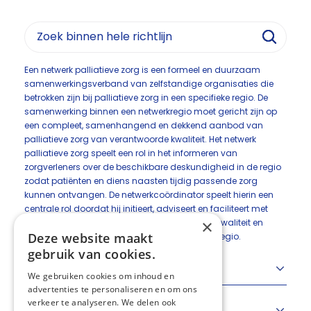
Een netwerk palliatieve zorg is een formeel en duurzaam
samenwerkingsverband van zelfstandige organisaties die
betrokken zijn bij palliatieve zorg in een specifieke regio. De
samenwerking binnen een netwerkregio moet gericht zijn op
een compleet, samenhangend en dekkend aanbod van
palliatieve zorg van verantwoorde kwaliteit. Het netwerk
palliatieve zorg speelt een rol in het informeren van
zorgverleners over de beschikbare deskundigheid in de regio
zodat patiënten en diens naasten tijdig passende zorg
kunnen ontvangen. De netwerkcoördinator speelt hierin een
centrale rol doordat hij initieert, adviseert en faciliteert met
×
betrekking tot de continue verbetering van de kwaliteit en
Deze website maakt
toegankelijkheid van de palliatieve zorg in de regio.
gebruik van cookies.
Standaard en criteria
We gebruiken cookies om inhoud en
advertenties te personaliseren en om ons
verkeer te analyseren. We delen ook
Richtlijnen