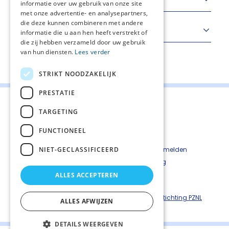
informatie over uw gebruik van onze site
met onze advertentie- en analysepartners,
die deze kunnen combineren met andere
Meetinstrumenten
informatie die u aan hen heeft verstrekt of
die zij hebben verzameld door uw gebruik
van hun diensten.
Lees verder
Deel deze pagina:
STRIKT NOODZAKELIJK
PRESTATIE
TARGETING
FUNCTIONEEL
Contact
Cookiebeleid
NIET-GECLASSIFICEERD
Kwetsbaarheid melden
Privacyverkaring
Disclaimer
ALLES ACCEPTEREN
Richtlijnen palliatieve zorg is een uitgave van ©
Stichting PZNL
ALLES AFWIJZEN
DETAILS WEERGEVEN