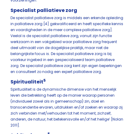
voorzieningen.
Specialist palliatieve zorg
De specialist palliatieve zorg is middels een erkende opleiding
in palliatieve zorg [4] gekwalificeerd en heeft specifieke kennis
en vaardigheden in de meer complexe palliatieve zorg].
Veelal is de specialist palliatieve zorg, vanuit zijn functie
werkzaam in een vakgebied waar palliatieve zorg frequent
deel uitmaakt van de dagelijkse praktijk, maar niet de
belangrijkste focus is. De specialist palliatieve zorg is bij
voorkeur ingebed in een gespecialiseerd team palliatieve
zorg. De specialist palliatieve zorg kent zijn eigen beperkingen
en consulteert zo nodig een expert palliatieve zorg.
5
Spiritualiteit
Spiritualiteit is de dynamische dimensie van het menselijk
leven die betrekking heeft op de manier waarop personen
(individueel zowel als in gemeenschap) zin, doel en
transcendentie ervaren, uitdrukken en/of zoeken en waarop zij
zich verbinden met/verhouden tot het moment, zichzelf,
anderen, de natuur, het betekenisvolle en/of het heilige’ [Nolan
2011].
5