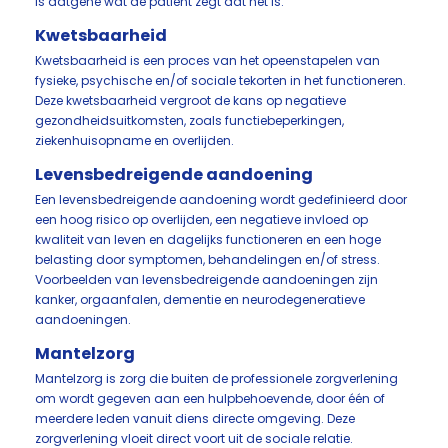
is datgene wat de patiënt zegt dat het is.
Kwetsbaarheid
Kwetsbaarheid is een proces van het opeenstapelen van
fysieke, psychische en/of sociale tekorten in het functioneren.
Deze kwetsbaarheid vergroot de kans op negatieve
gezondheidsuitkomsten, zoals functiebeperkingen,
ziekenhuisopname en overlijden.
Levensbedreigende aandoening
Een levensbedreigende aandoening wordt gedefinieerd door
een hoog risico op overlijden, een negatieve invloed op
kwaliteit van leven en dagelijks functioneren en een hoge
belasting door symptomen, behandelingen en/of stress.
Voorbeelden van levensbedreigende aandoeningen zijn
kanker, orgaanfalen, dementie en neurodegeneratieve
aandoeningen.
Mantelzorg
Mantelzorg is zorg die buiten de professionele zorgverlening
om wordt gegeven aan een hulpbehoevende, door één of
meerdere leden vanuit diens directe omgeving. Deze
zorgverlening vloeit direct voort uit de sociale relatie.