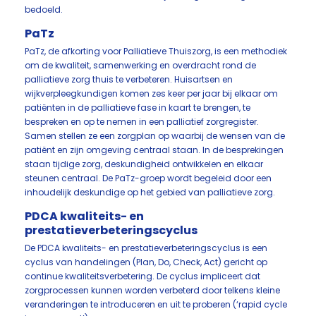
bedoeld.
PaTz
PaTz, de afkorting voor Palliatieve Thuiszorg, is een methodiek
om de kwaliteit, samenwerking en overdracht rond de
palliatieve zorg thuis te verbeteren. Huisartsen en
wijkverpleegkundigen komen zes keer per jaar bij elkaar om
patiënten in de palliatieve fase in kaart te brengen, te
bespreken en op te nemen in een palliatief zorgregister.
Samen stellen ze een zorgplan op waarbij de wensen van de
patiënt en zijn omgeving centraal staan. In de besprekingen
staan tijdige zorg, deskundigheid ontwikkelen en elkaar
steunen centraal. De PaTz-groep wordt begeleid door een
inhoudelijk deskundige op het gebied van palliatieve zorg.
PDCA kwaliteits- en
prestatieverbeteringscyclus
De PDCA kwaliteits- en prestatieverbeteringscyclus is een
cyclus van handelingen (Plan, Do, Check, Act) gericht op
continue kwaliteitsverbetering. De cyclus impliceert dat
zorgprocessen kunnen worden verbeterd door telkens kleine
veranderingen te introduceren en uit te proberen (‘rapid cycle