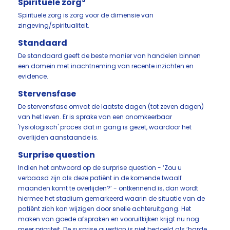
Spirituele zorg
Spirituele zorg is zorg voor de dimensie van
zingeving/spiritualiteit.
Standaard
De standaard geeft de beste manier van handelen binnen
een domein met inachtneming van recente inzichten en
evidence.
Stervensfase
De stervensfase omvat de laatste dagen (tot zeven dagen)
van het leven. Er is sprake van een onomkeerbaar
'fysiologisch' proces dat in gang is gezet, waardoor het
overlijden aanstaande is.
Surprise question
Indien het antwoord op de surprise question - ‘Zou u
verbaasd zijn als deze patiënt in de komende twaalf
maanden komt te overlijden?’ - ontkennend is, dan wordt
hiermee het stadium gemarkeerd waarin de situatie van de
patiënt zich kan wijzigen door snelle achteruitgang. Het
maken van goede afspraken en vooruitkijken krijgt nu nog
meer prioriteit. De surprise question is niet bedoeld als ‘harde