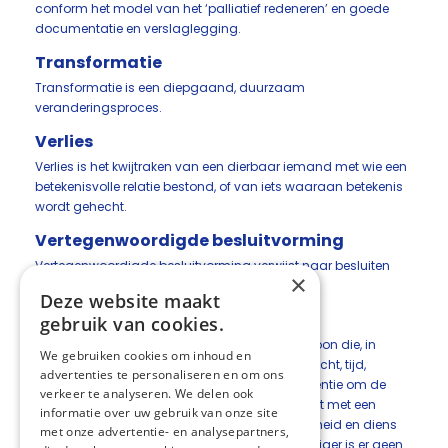
conform het model van het ‘palliatief redeneren’ en goede
documentatie en verslaglegging.
Transformatie
Transformatie is een diepgaand, duurzaam
veranderingsproces.
Verlies
Verlies is het kwijtraken van een dierbaar iemand met wie een
betekenisvolle relatie bestond, of van iets waaraan betekenis
wordt gehecht.
Vertegenwoordigde besluitvorming
Vertegenwoordigde besluitvorming verwijst naar besluiten
×
genomen door de wettelijk vertegenwoordiger.
Deze website maakt
Vrijwilliger
gebruik van cookies.
Een vrijwilliger in de palliatieve zorg is een persoon die, in
We gebruiken cookies om inhoud en
georganiseerd verband, onbetaald en onverplicht, tijd,
advertenties te personaliseren en om ons
aandacht en ondersteuning biedt] met de intentie om de
verkeer te analyseren. We delen ook
kwaliteit van leven te verbeteren van een patiënt met een
informatie over uw gebruik van onze site
levensbedreigende aandoening of kwetsbaarheid en diens
met onze advertentie- en analysepartners,
naasten. Bij de start van de inzet van de vrijwilliger is er geen