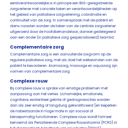
eerstverantwoordelijke is in principe een BIG-geregistreerde
zorgverlener met concrete taken en verantwoordelijkheden op
het gebied van palliatieve zorgverlening, coördinatie en
continuïteit van de zorg. In samenspraak met de patiënt en
diens naasten worden de taken van de centrale zorgverlener
uitgevoerd door de hoofdbehandelaar, danwel gedelegeerd
aan een ander (in palliatieve zorg gespecialiseerd) teamlid.
Complementaire zorg
Complementaire zorg is een aanvullende zorgvorm op de
reguliere palliatieve zorg, met als doel het welbevinden van de
patiënt te bevorderen. Aromazorg, massage en aquazorg zijn
vormen van complementaire zorg.
Complexe rouw
Bij complexe rouw is sprake van ernstige problemen met
aanpassing aan het verlies. Lichamelijke, emotionele,
cognitieve, existentieel getinte of gedragsreacties worden
dan als zeer ernstig of langdurig gekwalificeerd [en beperken
de nabestaande in hoge mate in zijn sociaal of
beroepsmatig functioneren. Complexe rouw wordt formeel
benoemd als Persisterende Complexe Rouwstoornis (PCRS) in