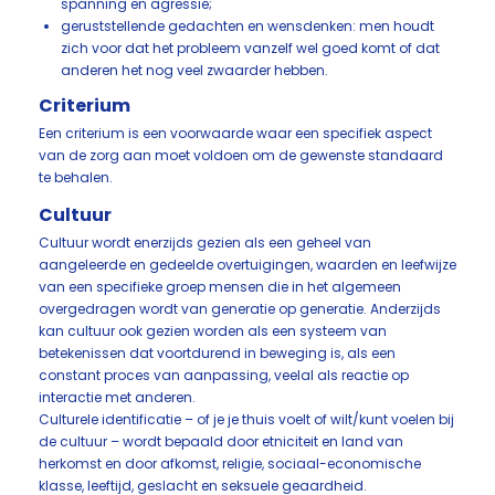
spanning en agressie;
geruststellende gedachten en wensdenken: men houdt
zich voor dat het probleem vanzelf wel goed komt of dat
anderen het nog veel zwaarder hebben.
Criterium
Een criterium is een voorwaarde waar een specifiek aspect
van de zorg aan moet voldoen om de gewenste standaard
te behalen.
Cultuur
Cultuur wordt enerzijds gezien als een geheel van
aangeleerde en gedeelde overtuigingen, waarden en leefwijze
van een specifieke groep mensen die in het algemeen
overgedragen wordt van generatie op generatie. Anderzijds
kan cultuur ook gezien worden als een systeem van
betekenissen dat voortdurend in beweging is, als een
constant proces van aanpassing, veelal als reactie op
interactie met anderen.
Culturele identificatie – of je je thuis voelt of wilt/kunt voelen bij
de cultuur – wordt bepaald door etniciteit en land van
herkomst en door afkomst, religie, sociaal-economische
klasse, leeftijd, geslacht en seksuele geaardheid.