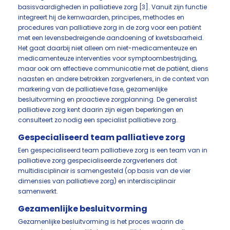
basisvaardigheden in palliatieve zorg [3]. Vanuit zijn functie
integreert hij de kernwaarden, principes, methodes en
procedures van palliatieve zorg in de zorg voor een patiënt
met een levensbedreigende aandoening of kwetsbaarheid.
Het gaat daarbij niet alleen om niet-medicamenteuze en
medicamenteuze interventies voor symptoombestrijding,
maar ook om effectieve communicatie met de patiënt, diens
naasten en andere betrokken zorgverleners, in de context van
markering van de palliatieve fase, gezamenlijke
besluitvorming en proactieve zorgplanning. De generalist
palliatieve zorg kent daarin zijn eigen beperkingen en
consulteert zo nodig een specialist palliatieve zorg.
Gespecialiseerd team palliatieve zorg
Een gespecialiseerd team palliatieve zorg is een team van in
palliatieve zorg gespecialiseerde zorgverleners dat
multidisciplinair is samengesteld (op basis van de vier
dimensies van palliatieve zorg) en interdisciplinair
samenwerkt.
Gezamenlijke besluitvorming
Gezamenlijke besluitvorming is het proces waarin de