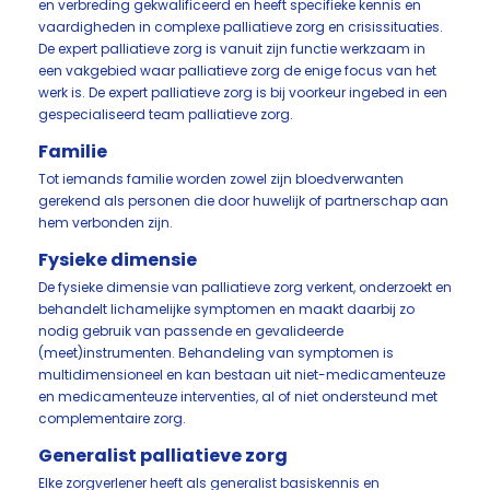
en verbreding gekwalificeerd en heeft specifieke kennis en
vaardigheden in complexe palliatieve zorg en crisissituaties.
De expert palliatieve zorg is vanuit zijn functie werkzaam in
een vakgebied waar palliatieve zorg de enige focus van het
werk is. De expert palliatieve zorg is bij voorkeur ingebed in een
gespecialiseerd team palliatieve zorg.
Familie
Tot iemands familie worden zowel zijn bloedverwanten
gerekend als personen die door huwelijk of partnerschap aan
hem verbonden zijn.
Fysieke dimensie
De fysieke dimensie van palliatieve zorg verkent, onderzoekt en
behandelt lichamelijke symptomen en maakt daarbij zo
nodig gebruik van passende en gevalideerde
(meet)instrumenten. Behandeling van symptomen is
multidimensioneel en kan bestaan uit niet-medicamenteuze
en medicamenteuze interventies, al of niet ondersteund met
complementaire zorg.
Generalist palliatieve zorg
Elke zorgverlener heeft als generalist basiskennis en