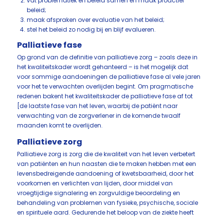
vat problematiek en beleid samen en maak proactief
beleid;
maak afspraken over evaluatie van het beleid;
stel het beleid zo nodig bij en blijf evalueren.
Palliatieve fase
Op grond van de definitie van palliatieve zorg – zoals deze in
het kwaliteitskader wordt gehanteerd – is het mogelijk dat
voor sommige aandoeningen de palliatieve fase al vele jaren
voor het te verwachten overlijden begint. Om pragmatische
redenen bakent het kwaliteitskader de palliatieve fase af tot
[de laatste fase van het leven, waarbij de patiënt naar
verwachting van de zorgverlener in de komende twaalf
maanden komt te overlijden.
Palliatieve zorg
Palliatieve zorg is zorg die de kwaliteit van het leven verbetert
van patiënten en hun naasten die te maken hebben met een
levensbedreigende aandoening of kwetsbaarheid, door het
voorkomen en verlichten van lijden, door middel van
vroegtijdige signalering en zorgvuldige beoordeling en
behandeling van problemen van fysieke, psychische, sociale
en spirituele aard. Gedurende het beloop van de ziekte heeft