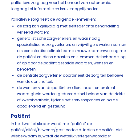
palliatieve zorg oog voor het behoud van autonomie,
toegang tot informatie en keuzemogelijkheden.
Palliatieve zorg heeft de volgende kenmerken:
de zorg kan gelijktijdig met ziektegerichte behandeling
verleend worden;
generalistische zorgverleners en waar nodig
specialistische zorgverleners en vrijwilligers werken samen
als een interdisciplinair team in nauwe samenwerking met
de patiënt en diens naasten en stemmen de behandeling
af op door de patiënt gestelde waarden, wensen en
behoeften;
de centrale zorgverlener coördineert de zorg ten behoeve
van de continuïteit;
de wensen van de patiënt en diens naasten omtrent
waardigheid worden gedurende het beloop van de ziekte
of kwetsbaarheid, tijdens het stervensproces en na de
dood erkend en gesteund.
Patiënt
In het kwaliteitskader wordt met ‘patiënt’ de
patiënt/cliënt/bewoner/gast bedoeld. Indien de patiënt niet
wilsbekwaam is, wordt de wettelijk vertegenwoordiger