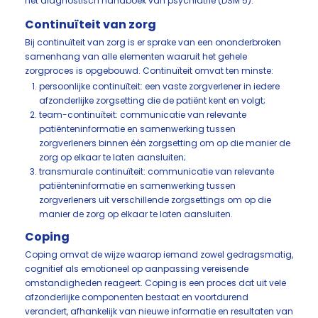
het diagnostisch handboek van psychiatrie (DSM 5).
Continuïteit van zorg
Bij continuïteit van zorg is er sprake van een ononderbroken
samenhang van alle elementen waaruit het gehele
zorgproces is opgebouwd. Continuïteit omvat ten minste:
persoonlijke continuïteit: een vaste zorgverlener in iedere
afzonderlijke zorgsetting die de patiënt kent en volgt;
team-continuïteit: communicatie van relevante
patiënteninformatie en samenwerking tussen
zorgverleners binnen één zorgsetting om op die manier de
zorg op elkaar te laten aansluiten;
transmurale continuïteit: communicatie van relevante
patiënteninformatie en samenwerking tussen
zorgverleners uit verschillende zorgsettings om op die
manier de zorg op elkaar te laten aansluiten.
Coping
Coping omvat de wijze waarop iemand zowel gedragsmatig,
cognitief als emotioneel op aanpassing vereisende
omstandigheden reageert. Coping is een proces dat uit vele
afzonderlijke componenten bestaat en voortdurend
verandert, afhankelijk van nieuwe informatie en resultaten van