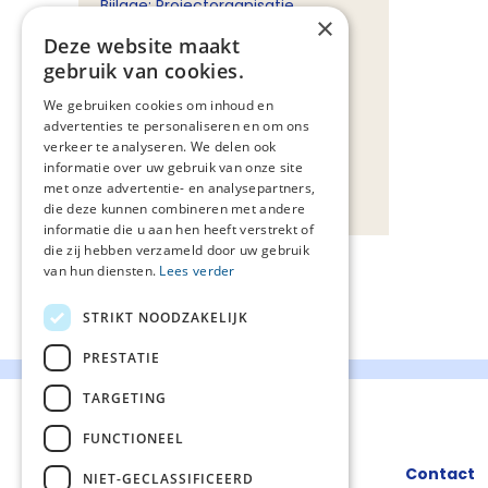
Bijlage: Projectorganisatie
×
Deze website maakt
Bijlage: Proces tot standkoming
gebruik van cookies.
Bijlage: Beslisboom
We gebruiken cookies om inhoud en
literatuurinventarisatie
advertenties te personaliseren en om ons
Referenties
verkeer te analyseren. We delen ook
informatie over uw gebruik van onze site
Colofon
met onze advertentie- en analysepartners,
die deze kunnen combineren met andere
informatie die u aan hen heeft verstrekt of
die zij hebben verzameld door uw gebruik
van hun diensten.
Lees verder
STRIKT NOODZAKELIJK
PRESTATIE
TARGETING
FUNCTIONEEL
Contact
NIET-GECLASSIFICEERD