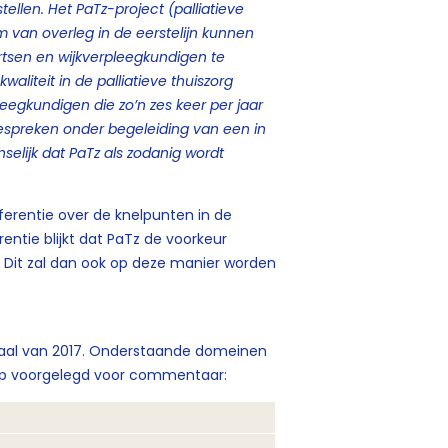
tellen. Het PaTz-project (palliatieve
 van overleg in de eerstelijn kunnen
artsen en wijkverpleegkundigen te
iteit in de palliatieve thuiszorg
eegkundigen die zo’n zes keer per jaar
bespreken onder begeleiding van een in
nselijk dat PaTz als zodanig wordt
erentie over de knelpunten in de
rentie blijkt dat PaTz de voorkeur
ijn. Dit zal dan ook op deze manier worden
taal van 2017. Onderstaande domeinen
oep voorgelegd voor commentaar: