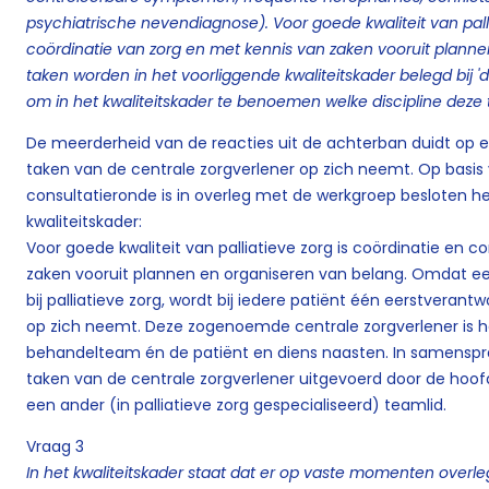
psychiatrische nevendiagnose). Voor goede kwaliteit van pallia
coördinatie van zorg en met kennis van zaken vooruit plann
taken worden in het voorliggende kwaliteitskader belegd bij 'de
om in het kwaliteitskader te benoemen welke discipline deze
De meerderheid van de reacties uit de achterban duidt op
taken van de centrale zorgverlener op zich neemt. Op basis 
consultatieronde is in overleg met de werkgroep besloten h
kwaliteitskader:
Voor goede kwaliteit van palliatieve zorg is coördinatie en c
zaken vooruit plannen en organiseren van belang. Omdat ee
bij palliatieve zorg, wordt bij iedere patiënt één eerstveran
op zich neemt. Deze zogenoemde centrale zorgverlener is 
behandelteam én de patiënt en diens naasten. In samensp
taken van de centrale zorgverlener uitgevoerd door de ho
een ander (in palliatieve zorg gespecialiseerd) teamlid.
Vraag 3
In het kwaliteitskader staat dat er op vaste momenten overleg 