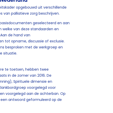
g Nederland
eitskader opgebouwd uit verschillende
van palliatieve zorg beschrijven.
 de basisdocumenten geselecteerd en aan
en welke van deze standaarden en
. Aan de hand van
n tot opname, discussie of exclusie.
lgens besproken met de werkgroep en
situatie.
dure te toetsen, hebben twee
ats in de zomer van 2016. De
ning), Spirituele dimensie en
 klankbordgroep voorgelegd voor
agen voorgelegd aan de achterban. Op
p een antwoord geformuleerd op de