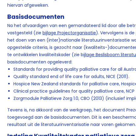
hiervan afgeweken.
Basisdocumenten
Na het afvaardigen van een gemandateerd lid door alle betr
vastgesteld (zie
bijlage Projectorganisatie
). Vervolgens is d
het doen van een (inter)nationale literatuurinventarisatie w
opgestelde criteria, is gezocht naar (kwaliteits-)documente
te ontwikkelen kwaliteitskader (zie b
ijlage Beslisboom literat
basisdocumenten opgeleverd:
Standards for providing quality palliative care for all Aust
Quality standard end of life care for adults, NICE (2011).
Hospice New Zealand standards for palliative care, Hospic
Clinical practice guidelines for quality palliative care, NC
Zorgmodule Palliatieve Zorg 1.0, CBO (2013) (inclusief 
Tevens is, na akkoord van de werkgroep, het document Prezo
toegevoegd aan de basisdocumenten. Dit is een beschermd 
resultaat uit de literatuurinventarisatie naar voren gekome