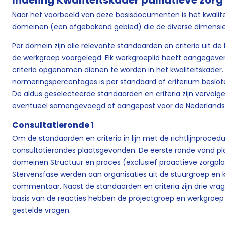
Indeling Kwaliteitskader palliatieve zor
Naar het voorbeeld van deze basisdocumenten is het kwalit
domeinen (een afgebakend gebied) die de diverse dimensies 
Per domein zijn alle relevante standaarden en criteria uit
de werkgroep voorgelegd. Elk werkgroeplid heeft aangegev
criteria opgenomen dienen te worden in het kwaliteitskader
normeringspercentages is per standaard of criterium beslote
De aldus geselecteerde standaarden en criteria zijn vervo
eventueel samengevoegd of aangepast voor de Nederlandse 
Consultatieronde 1
Om de standaarden en criteria in lijn met de richtlijnproce
consultatierondes plaatsgevonden. De eerste ronde vond pla
domeinen Structuur en proces (exclusief proactieve zorgplan
Stervensfase werden aan organisaties uit de stuurgroep en
commentaar. Naast de standaarden en criteria zijn drie vr
basis van de reacties hebben de projectgroep en werkgroe
gestelde vragen.