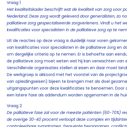
Vraag 1
Het kwaliteitskader beschrijft wat de kwaliteit van zorg voor p
Nederland. Deze zorg wordt geleverd door generalisten, zo n
palliatieve zorg gespecialiseerde zorgverleners. Vindt u het w
kwalificaties voor specialisten in de palliatieve zorg op te ne
Uit de reacties op deze vraag is duidelijk naar voren gekome
van kwalificaties voor specialisten in de palliatieve zorg en 
om dergelijke criteria op te nemen. Er is behoefte aan eendui
de palliatieve zorg moet weten wat hij kan verwachten van een
Verschillende organisaties stellen al eisen en daar moet lan
De werkgroep is akkoord met het voorstel van de projectgroe
van opleidingseisen) bijeen te brengen met als doel gezamenl
uitgangspunten voor deze kwalificaties te benoemen. Door de
een latere fase als addendum worden opgenomen in de huidig
Vraag 2
De palliatieve fase zal voor de meeste patiënten (60-70%) r
de overige 30-40 procent verloopt deze complex en tijdsinten
controleerbare symptomen, frequente heropnames, conflictsit