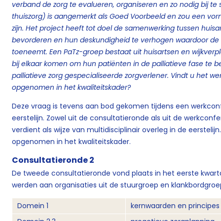
verband de zorg te evalueren, organiseren en zo nodig bij te s
thuiszorg) is aangemerkt als Goed Voorbeeld en zou een vorm
zijn. Het project heeft tot doel de samenwerking tussen huis
bevorderen en hun deskundigheid te verhogen waardoor de kwal
toeneemt. Een PaTz-groep bestaat uit huisartsen en wijkverpl
bij elkaar komen om hun patiënten in de palliatieve fase te 
palliatieve zorg gespecialiseerde zorgverlener. Vindt u het we
opgenomen in het kwaliteitskader?
Deze vraag is tevens aan bod gekomen tijdens een werkconf
eerstelijn. Zowel uit de consultatieronde als uit de werkconfe
verdient als wijze van multidisciplinair overleg in de eerstel
opgenomen in het kwaliteitskader.
Consultatieronde 2
De tweede consultatieronde vond plaats in het eerste kwar
werden aan organisaties uit de stuurgroep en klankbordgr
Domein 1
kernwaarden en principes