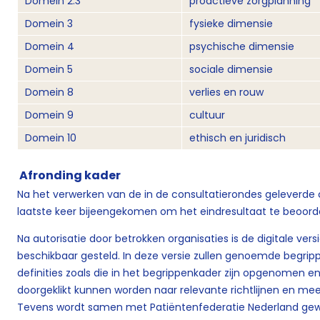
Domein 2.3
proactieve zorgplanning
Domein 3
fysieke dimensie
Domein 4
psychische dimensie
Domein 5
sociale dimensie
Domein 8
verlies en rouw
Domein 9
cultuur
Domein 10
ethisch en juridisch
Afronding kader
Na het verwerken van de in de consultatierondes geleverd
laatste keer bijeengekomen om het eindresultaat te beoord
Na autorisatie door betrokken organisaties is de digitale versi
beschikbaar gesteld. In deze versie zullen genoemde begripp
definities zoals die in het begrippenkader zijn opgenomen e
doorgeklikt kunnen worden naar relevante richtlijnen en me
Tevens wordt samen met Patiëntenfederatie Nederland gewe