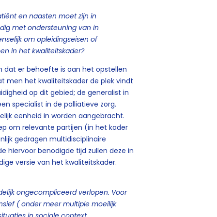
atiënt en naasten moet zijn in
odig met ondersteuning van in
enselijk om opleidingseisen of
men in het kwaliteitskader?
n dat er behoefte is aan het opstellen
dat men het kwaliteitskader de plek vindt
digheid op dit gebied; de generalist in
 specialist in de palliatieve zorg.
delijk eenheid in worden aangebracht.
p om relevante partijen (in het kader
ijk gedragen multidisciplinaire
 hiervoor benodigde tijd zullen deze in
e versie van het kwaliteitskader.
edelijk ongecompliceerd verlopen. Voor
sief ( onder meer multiple moeilijk
uaties in sociale context,