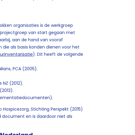
okken organisaties is de werkgroep
e projectgroep van start gegaan met
aarbij, aan de hand van vooraf
n die als basis konden dienen voor het
uurinventarisatie
). Dit heeft de volgende
ralians, PCA (2005).
e NZ (2012).
P (2013).
implementatiedocumenten).
 Hospicezorg, Stichting Perspekt (2015)
document en is daardoor niet als
n.