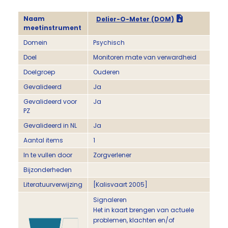
Naam
Delier-O-Meter (DOM)
meetinstrument
Domein
Psychisch
Doel
Monitoren mate van verwardheid
Doelgroep
Ouderen
Gevalideerd
Ja
Gevalideerd voor
Ja
PZ
Gevalideerd in NL
Ja
Aantal items
1
In te vullen door
Zorgverlener
Bijzonderheden
Literatuurverwijzing
[Kalisvaart 2005]
Signaleren
Het in kaart brengen van actuele
problemen, klachten en/of