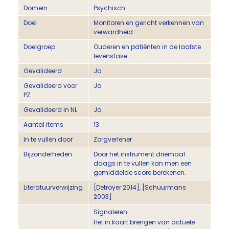
Domein
Psychisch
Doel
Monitoren en gericht verkennen van
verwardheid
Doelgroep
Ouderen en patiënten in de laatste
levensfase
Gevalideerd
Ja
Gevalideerd voor
Ja
PZ
Gevalideerd in NL
Ja
Aantal items
13
In te vullen door
Zorgverlener
Bijzonderheden
Door het instrument driemaal
daags in te vullen kan men een
gemiddelde score berekenen.
Literatuurverwijzing
[Detroyer 2014], [Schuurmans
2003]
Signaleren
Het in kaart brengen van actuele