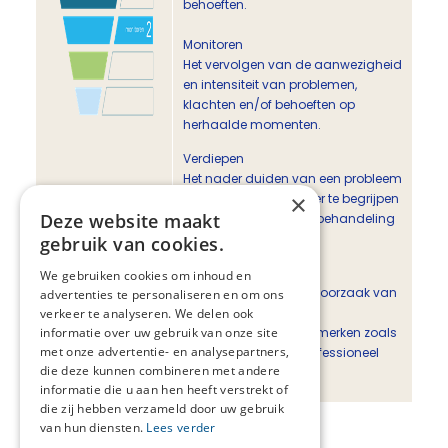
behoeften.
Monitoren
Het vervolgen van de aanwezigheid
en intensiteit van problemen,
klachten en/of behoeften op
herhaalde momenten.
Verdiepen
Het nader duiden van een probleem
×
of klacht om deze beter te begrijpen
Deze website maakt
en de richting van de behandeling
en zorg vorm te geven.
gebruik van cookies.
Diagnosticeren
We gebruiken cookies om inhoud en
Het vaststellen van de oorzaak van
advertenties te personaliseren en om ons
een probleem met
verkeer te analyseren. We delen ook
informatie over uw gebruik van onze site
onderscheidende kenmerken zoals
met onze advertentie- en analysepartners,
vastgesteld in een professioneel
die deze kunnen combineren met andere
diagnostisch kader.
informatie die u aan hen heeft verstrekt of
die zij hebben verzameld door uw gebruik
van hun diensten.
Lees verder
Deel deze pagina: