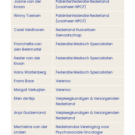
Josine van der
Patiëntenfederatie Nederland
Kraan
(voorheen NPCF)
Winny Toersen
Patiëntenfederatie Nederland
(voorheen NPCF)
Carel Veldhoven
Nederland Huisartsen
Genootschap
Franchette van
Federatie Medisch Specialisten
den Berkmortel
Hester van der
Federatie Medisch Specialisten
Kroon
Hans Wartenberg
Federatie Medisch Specialisten
Frans Baar
Verenso
Margot Verkuijlen
Verenso
Ellen de Nijs
Verpleegkundigen & Verzorgenden
Nederland
Anja Guldemond
Verpleegkundigen & Verzorgenden
Nederland
Mecheline van der
Nederlandse Vereniging voor
Linden
Psychosociale Oncologie