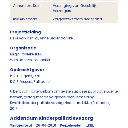
Annemieke Kuin
Vereniging van Geestelijk
Verzorgers
Ilse Akkerman
Zorgverzekeraars Nederland
Projectleiding
Elske van der Pol, Anne Degenaar, IKNL
Organisatie
Birgit Fröhleke, IKNL
Wim Jansen, Palliactief
Opdrachtgever
P.C. Huijgens, IKNL
K.C.P. Vissers, Palliactief
U bent van harte welkom om teksten uit deze publicatie over te
nemen, graag met de volgende bronvermelding:
Kwaliteitskader palliatieve zorg Nederland, IKNL/Palliactief,
2017
Addendum Kinderpalliatieve zorg
Vastgesteld: 26-04-2018 Regiehouder: IKNL