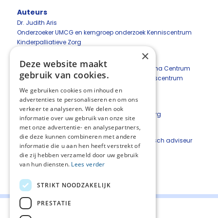
Auteurs
Dr. Judith Aris
Onderzoeker UMCG en kerngroep onderzoek Kenniscentrum
Kinderpalliatieve Zorg
×
Prof. Leontien Kremer
Deze website maakt
Onderzoeker Amsterdam UMC en Prinses Maxima Centrum
gebruik van cookies.
voor kinderoncologie, medisch adviseur Kenniscentrum
Kinderpalliatieve Zorg
We gebruiken cookies om inhoud en
advertenties te personaliseren en om ons
Drs. Meggi Schuiling-Otten
verkeer te analyseren. We delen ook
Bestuurder Kenniscentrum Kinderpalliatieve Zorg
informatie over uw gebruik van onze site
met onze advertentie- en analysepartners,
Prof. Eduard Verhagen
die deze kunnen combineren met andere
Hoogleraar kinderpalliatieve zorg UMCG, medisch adviseur
informatie die u aan hen heeft verstrekt of
Kenniscentrum Kinderpalliatieve Zorg
die zij hebben verzameld door uw gebruik
van hun diensten.
Lees verder
Deel deze pagina:
STRIKT NOODZAKELIJK
PRESTATIE