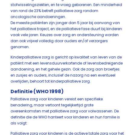
stofwisselingsziekten, en te vroeg geborenen. Een minderheid
van rond de 23% betreft palliatieve zorg rondom
oncologische aandoeningen.
De meeste patiënten zijn jonger dan 5 jaar bij aanvang van
het palliatieve traject, en de palliatieve fase duurt bij kinderen
vaak vele jaren. Keuzes over zorg en ondersteuning worden
dan ook vrijwel volledig door ouders en/of verzorgers
genomen.
Kinderpalliatieve zorg is gericht op kwaliteit van leven van de
patiënt met een levensduurverkortende of levensbedreigende
aandoening, en het gehele gezin. Ook de zorg aan broertjes
en zusjes en ouders, inclusief de nazorg na een eventueel
overlijden, behoort tot kinderpalliatieve zorg.
Definitie (WHO 1998)
Palliatieve zorg voor kinderen vereist een specifieke
benadering, maar vertoont tegelijkertijd grote
overeenkomsten met palliatieve zorg voor volwassenen. De
definitie die de WHO hanteert voor kinderen en hun familie is
als volgt:
Palliatieve zorg voor kinderen is de actieve totale zorg voor het