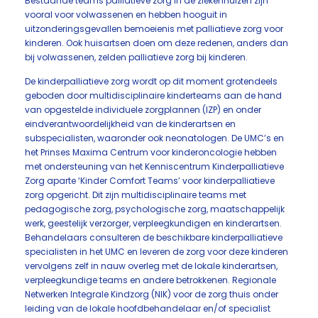
Bestaande teams palliatieve zorg in de ziekenhuizen zijn
vooral voor volwassenen en hebben hooguit in
uitzonderingsgevallen bemoeienis met palliatieve zorg voor
kinderen. Ook huisartsen doen om deze redenen, anders dan
bij volwassenen, zelden palliatieve zorg bij kinderen.
De kinderpalliatieve zorg wordt op dit moment grotendeels
geboden door multidisciplinaire kinderteams aan de hand
van opgestelde individuele zorgplannen (IZP) en onder
eindverantwoordelijkheid van de kinderartsen en
subspecialisten, waaronder ook neonatologen. De UMC’s en
het Prinses Maxima Centrum voor kinderoncologie hebben
met ondersteuning van het Kenniscentrum Kinderpalliatieve
Zorg aparte ‘Kinder Comfort Teams’ voor kinderpalliatieve
zorg opgericht. Dit zijn multidisciplinaire teams met
pedagogische zorg, psychologische zorg, maatschappelijk
werk, geestelijk verzorger, verpleegkundigen en kinderartsen.
Behandelaars consulteren de beschikbare kinderpalliatieve
specialisten in het UMC en leveren de zorg voor deze kinderen
vervolgens zelf in nauw overleg met de lokale kinderartsen,
verpleegkundige teams en andere betrokkenen. Regionale
Netwerken Integrale Kindzorg (NIK) voor de zorg thuis onder
leiding van de lokale hoofdbehandelaar en/of specialist