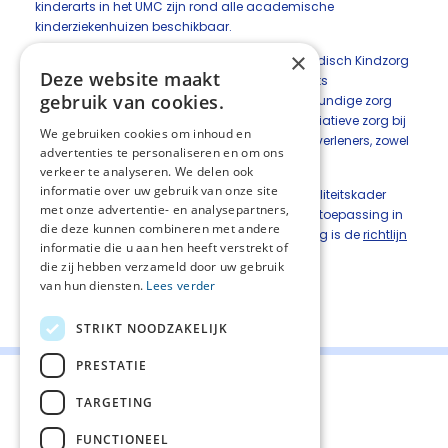
kinderarts in het UMC zijn rond alle academische
kinderziekenhuizen beschikbaar.
×
Kinderpalliatieve zorg is verbonden met het Medisch Kindzorg
Deze website maakt
Systeem (MKS). In dit systeem blijft de kinderarts
gebruik van cookies.
hoofdbehandelaar van kinderen die verpleegkundige zorg
buiten het ziekenhuis nodig houden. Kinderpalliatieve zorg bij
We gebruiken cookies om inhoud en
kinderen vraagt veel extra aandacht van zorgverleners, zowel
advertenties te personaliseren en om ons
in het ziekenhuis als in de eerste lijn en thuis.
verkeer te analyseren. We delen ook
informatie over uw gebruik van onze site
Vanwege deze specifieke verschillen is het Kwaliteitskader
met onze advertentie- en analysepartners,
palliatieve zorg Nederland niet één op één van toepassing in
die deze kunnen combineren met andere
de palliatieve zorg voor kinderen. Voor deze zorg is de
richtlijn
informatie die u aan hen heeft verstrekt of
palliatieve zorg voor kinderen
leidend.
die zij hebben verzameld door uw gebruik
van hun diensten.
Lees verder
Deel deze pagina:
STRIKT NOODZAKELIJK
PRESTATIE
TARGETING
FUNCTIONEEL