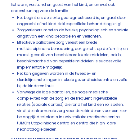
lichaam, verstand en geest van het kind, en omvat ook
ondersteuning voor de familie.
Het begint als de ziekte gediagnosticeerd is, en gaat door
ongeacht of het kind ziektespecifieke behandeling krijgt.
Zorgverleners moeten de fysieke, psychologisch en sociale
angst van een kind beoordelen en verlichten.
Effectieve palliatieve zorg vereist een brede
multidisciplinaire benadering, ook gericht op de familie, en
maakt gebruik van beschikbare lokale middelen; ook bij
beschikbaarheid van beperkte middelen is succesvolle
implementatie mogelijk.
Het kan gegeven worden in de tweede- en
derdelijnsinstellingen in lokale gezondheidscentra en zelfs
bij de kinderen thuis.
Vanwege de lage aantallen, de hoge medische
complexiteit van de zorg en de frequent ingewikkelde
relaties (sociale context) die rond het kind een rol spelen,
vindt de intramurale zorg voor deze kinderen voor een zeer
belangrijk deel plaats in universitaire medische centra
(UMC’s), topklinische centra en centra die high-care
neonatologie bieden.