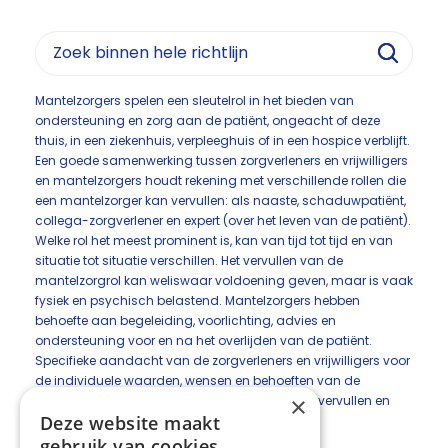
Mantelzorgers spelen een sleutelrol in het bieden van
ondersteuning en zorg aan de patiënt, ongeacht of deze
thuis, in een ziekenhuis, verpleeghuis of in een hospice verblijft.
Een goede samenwerking tussen zorgverleners en vrijwilligers
en mantelzorgers houdt rekening met verschillende rollen die
een mantelzorger kan vervullen: als naaste, schaduwpatiënt,
collega-zorgverlener en expert (over het leven van de patiënt).
Welke rol het meest prominent is, kan van tijd tot tijd en van
situatie tot situatie verschillen. Het vervullen van de
mantelzorgrol kan weliswaar voldoening geven, maar is vaak
fysiek en psychisch belastend. Mantelzorgers hebben
behoefte aan begeleiding, voorlichting, advies en
ondersteuning voor en na het overlijden van de patiënt.
Specifieke aandacht van de zorgverleners en vrijwilligers voor
de individuele waarden, wensen en behoeften van de
×
mantelzorger stelt deze in staat zijn rol beter te vervullen en
Deze website maakt
vermindert stress bij de mantelzorger.
gebruik van cookies.