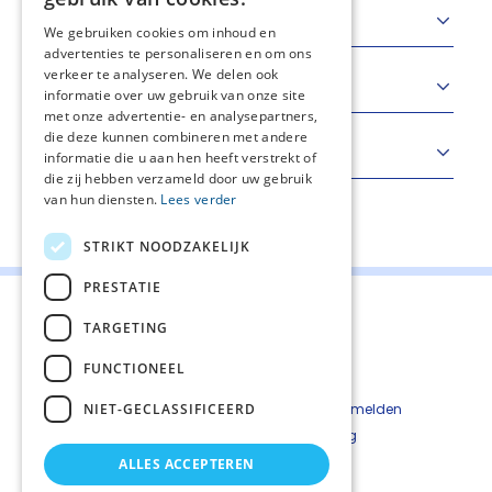
Standaard en criteria
We gebruiken cookies om inhoud en
advertenties te personaliseren en om ons
verkeer te analyseren. We delen ook
Richtlijnen
informatie over uw gebruik van onze site
met onze advertentie- en analysepartners,
die deze kunnen combineren met andere
Meetinstrumenten
informatie die u aan hen heeft verstrekt of
die zij hebben verzameld door uw gebruik
van hun diensten.
Lees verder
Deel deze pagina:
STRIKT NOODZAKELIJK
PRESTATIE
TARGETING
FUNCTIONEEL
Contact
Cookiebeleid
NIET-GECLASSIFICEERD
Kwetsbaarheid melden
Privacyverkaring
Disclaimer
ALLES ACCEPTEREN