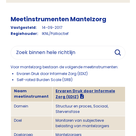
Meetinstrumenten Mantelzorg
Vastgesteld:
14-09-2017
Regiehouder:
IKNL/Palliactief
Voor mantelzorg bestaan de volgende meetinstrumenten:
Ervaren Druk door Informele Zorg (EDIZ)
Self-rated Burden Scale (SRB)
Naam
Ervaren Druk door Informele
meetinstrument
Zorg (EDIZ)
Domein
Structuur en proces, Sociaal,
Stervensfase
Doel
Monitoren van subjectieve
belasting van mantelzorgers
Doelgroep
Mantelzorgers