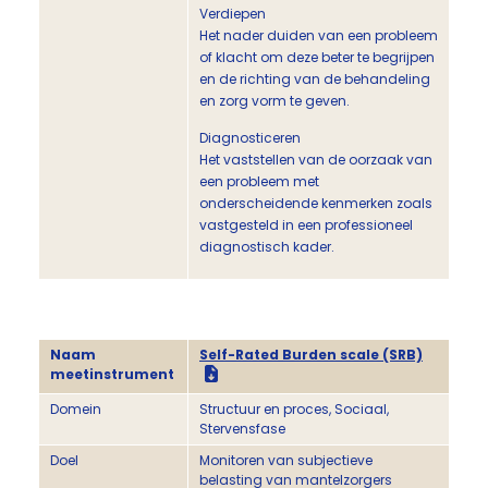
Verdiepen
Het nader duiden van een probleem
of klacht om deze beter te begrijpen
en de richting van de behandeling
en zorg vorm te geven.
Diagnosticeren
Het vaststellen van de oorzaak van
een probleem met
onderscheidende kenmerken zoals
vastgesteld in een professioneel
diagnostisch kader.
Naam
Self-Rated Burden scale (SRB)
meetinstrument
Domein
Structuur en proces, Sociaal,
Stervensfase
Doel
Monitoren van subjectieve
belasting van mantelzorgers