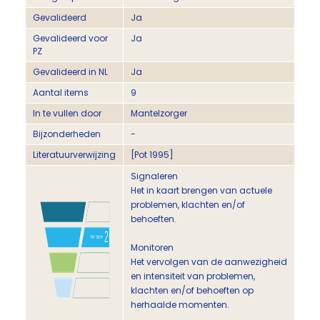
Gevalideerd
Ja
Gevalideerd voor
Ja
PZ
Gevalideerd in NL
Ja
Aantal items
9
In te vullen door
Mantelzorger
Bijzonderheden
-
Literatuurverwijzing
[Pot 1995]
Signaleren
Het in kaart brengen van actuele
problemen, klachten en/of
behoeften.
Monitoren
Het vervolgen van de aanwezigheid
en intensiteit van problemen,
klachten en/of behoeften op
herhaalde momenten.