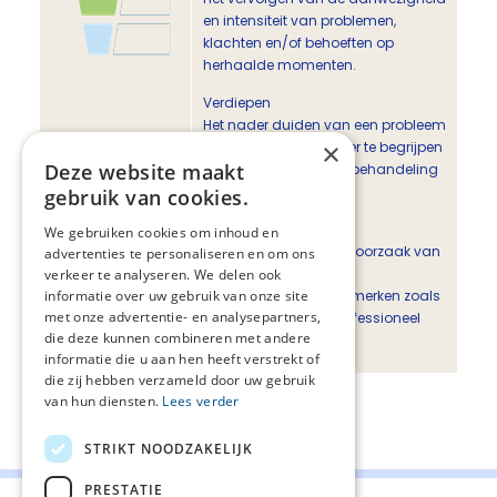
en intensiteit van problemen,
klachten en/of behoeften op
herhaalde momenten.
Verdiepen
Het nader duiden van een probleem
×
of klacht om deze beter te begrijpen
Deze website maakt
en de richting van de behandeling
en zorg vorm te geven.
gebruik van cookies.
Diagnosticeren
We gebruiken cookies om inhoud en
Het vaststellen van de oorzaak van
advertenties te personaliseren en om ons
een probleem met
verkeer te analyseren. We delen ook
informatie over uw gebruik van onze site
onderscheidende kenmerken zoals
met onze advertentie- en analysepartners,
vastgesteld in een professioneel
die deze kunnen combineren met andere
diagnostisch kader.
informatie die u aan hen heeft verstrekt of
die zij hebben verzameld door uw gebruik
van hun diensten.
Lees verder
Deel deze pagina:
STRIKT NOODZAKELIJK
PRESTATIE