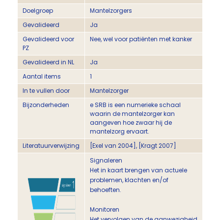
Doelgroep
Mantelzorgers
Gevalideerd
Ja
Gevalideerd voor
Nee, wel voor patiënten met kanker
PZ
Gevalideerd in NL
Ja
Aantal items
1
In te vullen door
Mantelzorger
Bijzonderheden
e SRB is een numerieke schaal
waarin de mantelzorger kan
aangeven hoe zwaar hij de
mantelzorg ervaart.
Literatuurverwijzing
[Exel van 2004], [Kragt 2007]
Signaleren
Het in kaart brengen van actuele
problemen, klachten en/of
behoeften.
Monitoren
Het vervolgen van de aanwezigheid