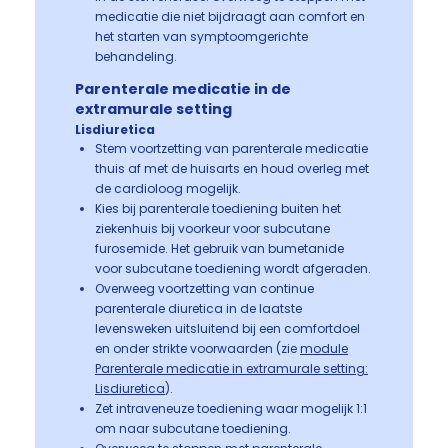
medicatie die niet bijdraagt aan comfort en
het starten van symptoomgerichte
behandeling.
Parenterale medicatie in de
extramurale setting
Lisdiuretica
Stem voortzetting van parenterale medicatie
thuis af met de huisarts en houd overleg met
de cardioloog mogelijk.
Kies bij parenterale toediening buiten het
ziekenhuis bij voorkeur voor subcutane
furosemide. Het gebruik van bumetanide
voor subcutane toediening wordt afgeraden.
Overweeg voortzetting van continue
parenterale diuretica in de laatste
levensweken uitsluitend bij een comfortdoel
en onder strikte voorwaarden (zie
module
Parenterale medicatie in extramurale setting:
Lisdiuretica
).
Zet intraveneuze toediening waar mogelijk 1:1
om naar subcutane toediening.