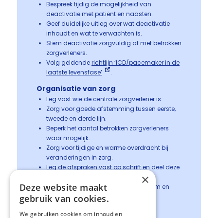
Bespreek tijdig de mogelijkheid van
deactivatie met patiënt en naasten.
Geef duidelijke uitleg over wat deactivatie
inhoudt en wat te verwachten is.
Stem deactivatie zorgvuldig af met betrokken
zorgverleners.
Volg geldende
richtlijn ‘ICD/pacemaker in de
laatste levensfase’
.
Organisatie van zorg
Leg vast wie de centrale zorgverlener is.
Zorg voor goede afstemming tussen eerste,
tweede en derde lijn.
Beperk het aantal betrokken zorgverleners
waar mogelijk.
Zorg voor tijdige en warme overdracht bij
veranderingen in zorg.
Leg de afspraken vast op schrift en deel deze
×
met elkaar.
Deze website maakt
Overweeg inzet van een palliatief team en
bespreking in
een PaTz-groep
.
gebruik van cookies.
Links voor meer informatie
We gebruiken cookies om inhoud en