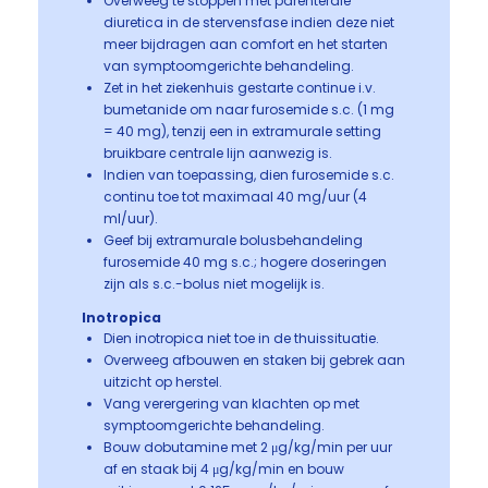
Overweeg te stoppen met parenterale
diuretica in de stervensfase indien deze niet
meer bijdragen aan comfort en het starten
van symptoomgerichte behandeling.
Zet in het ziekenhuis gestarte continue i.v.
bumetanide om naar furosemide s.c. (1 mg
= 40 mg), tenzij een in extramurale setting
bruikbare centrale lijn aanwezig is.
Indien van toepassing, dien furosemide s.c.
continu toe tot maximaal 40 mg/uur (4
ml/uur).
Geef bij extramurale bolusbehandeling
furosemide 40 mg s.c.; hogere doseringen
zijn als s.c.-bolus niet mogelijk is.
Inotropica
Dien inotropica niet toe in de thuissituatie.
Overweeg afbouwen en staken bij gebrek aan
uitzicht op herstel.
Vang verergering van klachten op met
symptoomgerichte behandeling.
Bouw dobutamine met 2 μg/kg/min per uur
af en staak bij 4 μg/kg/min en bouw