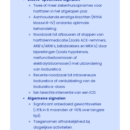
Twee of meer ziekenhuisopnames voor
hartfalen in het afgelopen jaar.
Aanhoudende ernstige klachten (NYHA
klasse III–IV) ondanks optimale
behandeling.
Noodzaak tot afbouwen of stoppen van
hartfalenmedicatie (zoals ACE-remmers,
ARB’s/ARNI’s, bètablokkers en MRA’s) door
bijwerkingen (zoals hypotensie,
nierfunctiestoornissen of
elektrolytstoornissen) met uitzondering
van lisdiuretica.
Recente noodzaak tot intraveneuze
lisdiuretica of verdubbeling van de
lisdiuretica-dosis.
Een terechte interventie van een ICD.
Algemene signalen
Significant onbedoeld gewichtsverlies
(≥5% in 6 maanden of >10% over langere
tijd).
Toegenomen afhankelijkheid bij
dagelijkse activiteiten.