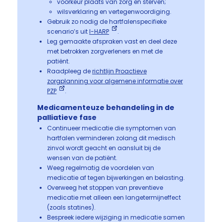
voorkeur plaats van zorg en sterven;
wilsverklaring en vertegenwoordiging.
Gebruik zo nodig de hartfalenspecifieke
scenario’s uit
I-HARP
.
Leg gemaakte afspraken vast en deel deze
met betrokken zorgverleners en met de
patiënt.
Raadpleeg de
richtlijn Proactieve
zorgplanning voor algemene informatie over
PZP
.
Medicamenteuze behandeling in de
palliatieve fase
Continueer medicatie die symptomen van
hartfalen verminderen zolang dit medisch
zinvol wordt geacht en aansluit bij de
wensen van de patiënt.
Weeg regelmatig de voordelen van
medicatie af tegen bijwerkingen en belasting.
Overweeg het stoppen van preventieve
medicatie met alleen een langetermijneffect
(zoals statines).
Bespreek iedere wijziging in medicatie samen