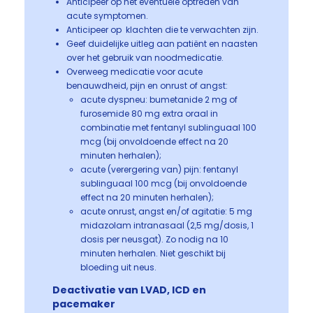
Anticipeer op het eventuele optreden van
acute symptomen.
Anticipeer op klachten die te verwachten zijn.
Geef duidelijke uitleg aan patiënt en naasten
over het gebruik van noodmedicatie.
Overweeg medicatie voor acute
benauwdheid, pijn en onrust of angst:
acute dyspneu: bumetanide 2 mg of
furosemide 80 mg extra oraal in
combinatie met fentanyl sublinguaal 100
mcg (bij onvoldoende effect na 20
minuten herhalen);
acute (verergering van) pijn: fentanyl
sublinguaal 100 mcg (bij onvoldoende
effect na 20 minuten herhalen);
acute onrust, angst en/of agitatie: 5 mg
midazolam intranasaal (2,5 mg/dosis, 1
dosis per neusgat). Zo nodig na 10
minuten herhalen. Niet geschikt bij
bloeding uit neus.
Deactivatie van LVAD, ICD en
pacemaker