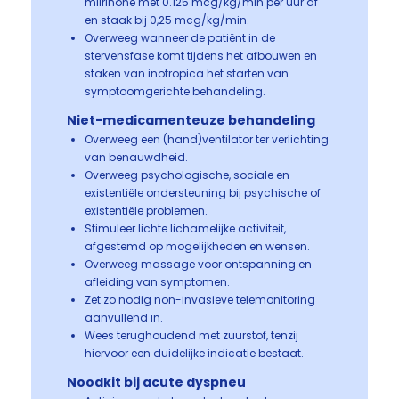
milrinone met 0.125 mcg/kg/min per uur af
en staak bij 0,25 mcg/kg/min.
Overweeg wanneer de patiënt in de
stervensfase komt tijdens het afbouwen en
staken van inotropica het starten van
symptoomgerichte behandeling.
Niet-medicamenteuze behandeling
Overweeg een (hand)ventilator ter verlichting
van benauwdheid.
Overweeg psychologische, sociale en
existentiële ondersteuning bij psychische of
existentiële problemen.
Stimuleer lichte lichamelijke activiteit,
afgestemd op mogelijkheden en wensen.
Overweeg massage voor ontspanning en
afleiding van symptomen.
Zet zo nodig non-invasieve telemonitoring
aanvullend in.
Wees terughoudend met zuurstof, tenzij
hiervoor een duidelijke indicatie bestaat.
Noodkit bij acute dyspneu