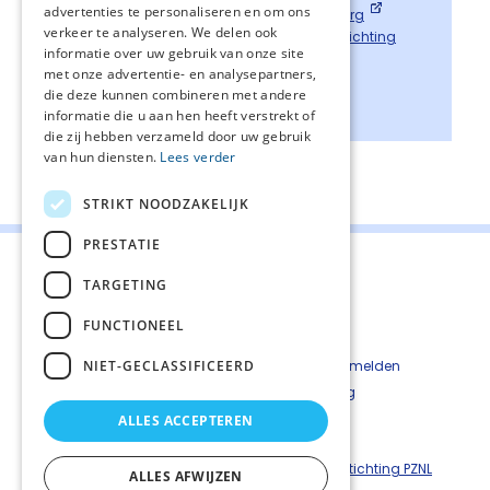
advertenties te personaliseren en om ons
Patiënteninformatie op
Overpalliatievezorg
verkeer te analyseren. We delen ook
Samenvatting richtlijn in de
Webshop stichting
informatie over uw gebruik van onze site
PZNL
met onze advertentie- en analysepartners,
die deze kunnen combineren met andere
informatie die u aan hen heeft verstrekt of
die zij hebben verzameld door uw gebruik
van hun diensten.
Lees verder
Deel deze pagina:
STRIKT NOODZAKELIJK
PRESTATIE
TARGETING
FUNCTIONEEL
Contact
Cookiebeleid
NIET-GECLASSIFICEERD
Kwetsbaarheid melden
Privacyverkaring
Disclaimer
ALLES ACCEPTEREN
Richtlijnen palliatieve zorg is een uitgave van ©
Stichting PZNL
ALLES AFWIJZEN