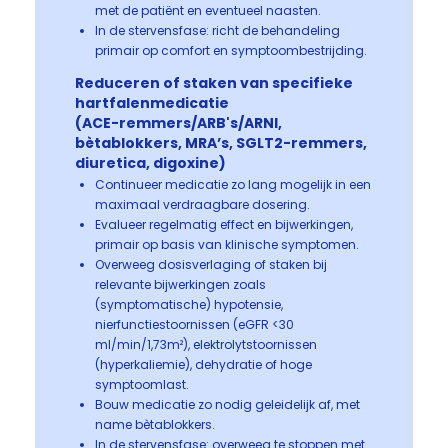
met de patiënt en eventueel naasten.
In de stervensfase: richt de behandeling
primair op comfort en symptoombestrijding.
Reduceren of staken van specifieke
hartfalenmedicatie
(ACE-remmers/ARB's/ARNI,
bètablokkers, MRA’s, SGLT2-remmers,
diuretica, digoxine)
Continueer medicatie zo lang mogelijk in een
maximaal verdraagbare dosering.
Evalueer regelmatig effect en bijwerkingen,
primair op basis van klinische symptomen.
Overweeg dosisverlaging of staken bij
relevante bijwerkingen zoals
(symptomatische) hypotensie,
nierfunctiestoornissen (eGFR <30
ml/min/1,73m²), elektrolytstoornissen
(hyperkaliemie), dehydratie of hoge
symptoomlast.
Bouw medicatie zo nodig geleidelijk af, met
name bètablokkers.
In de stervensfase: overweeg te stoppen met