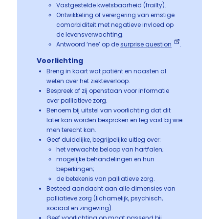
Vastgestelde kwetsbaarheid (frailty).
Ontwikkeling of verergering van ernstige
comorbiditeit met negatieve invloed op
de levensverwachting.
Antwoord ‘nee’ op de
surprise question
.
Voorlichting
Breng in kaart wat patiënt en naasten al
weten over het ziekteverloop.
Bespreek of zij openstaan voor informatie
over palliatieve zorg.
Benoem bij uitstel van voorlichting dat dit
later kan worden besproken en leg vast bij wie
men terecht kan.
Geef duidelijke, begrijpelijke uitleg over:
het verwachte beloop van hartfalen;
mogelijke behandelingen en hun
beperkingen;
de betekenis van palliatieve zorg.
Besteed aandacht aan alle dimensies van
palliatieve zorg (lichamelijk, psychisch,
sociaal en zingeving).
Geef voorlichting op maat passend bij