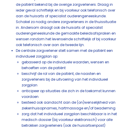
de patiënt bekend bij de overige zorgverleners. Draag in
ieder geval schriftelijk en bij voorkeur ook telefonisch over
aan de huisarts of specialist ouderengeneeskunde.
Schakel zo nodig andere zorgverleners in de thuissituatie
in. Andersom draagt ook de huisarts of specialist
ouderengeneeskunde de gemaakte beleidsafspraken en
wensen rondom het levenseinde schriftelijk of bij voorkeur
ook telefonisch over aan de tweede lijn.
De centrale zorgverlener stelt samen met de patiënt een
individueel zorgplan op:
gebaseerd op de individuele waarden, wensen en
behoeften van de patiënt
beschrijf de rol van de patiënt, de naasten en
zorgverleners bij de uitvoering van het individueel
zorgplan
anticipeer op situaties die zich in de toekomst kunnen
voordoen
besteed ook aandacht aan de (on)wenselijkheid van
ziekenhuisopnames, hartmassage en/of beademing
zorg dat het individueel zorgplan beschikbaar is in het
medisch dossier (bij voorkeur elektronisch) voor alle
betrokken zorgverleners (ook de huisartsenpost)