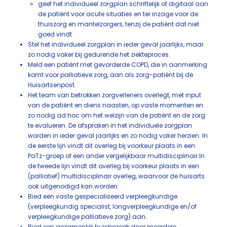
geef het individueel zorgplan schriftelijk of digitaal aan
de patiënt voor acute situaties en ter inzage voor de
thuiszorg en mantelzorgers, tenzij de patiënt dat niet
goed vindt
Stel het individueel zorgplan in ieder geval jaarlijks, maar
zo nodig vaker bij gedurende het ziekteproces.
Meld een patiënt met gevorderde COPD, die in aanmerking
komt voor palliatieve zorg, aan als zorg-patiënt bij de
Huisartsenpost.
Het team van betrokken zorgverleners overlegt, met input
van de patiënt en diens naasten, op vaste momenten en
zo nodig ad hoc om het welzijn van de patiënt en de zorg
te evalueren. De afspraken in het individuele zorgplan
worden in ieder geval jaarlijks en zo nodig vaker herzien. In
de eerste lijn vindt dit overleg bij voorkeur plaats in een
PaTz-groep of een ander vergelijkbaar multidisciplinair In
de tweede lijn vindt dit overleg bij voorkeur plaats in een
(palliatief) multidisciplinair overleg, waarvoor de huisarts
ook uitgenodigd kan worden.
Bied een vaste gespecialiseerd verpleegkundige
(verpleegkundig specialist, longverpleegkundige en/of
verpleegkundige palliatieve zorg) aan.
Bied een gezamenlijk huisbezoek door meerdere