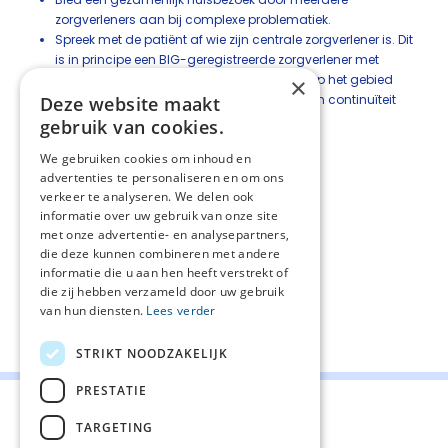
zorgverleners aan bij complexe problematiek.
Spreek met de patiënt af wie zijn centrale zorgverlener is. Dit
is in principe een BIG-geregistreerde zorgverlener met
concrete taken en verantwoordelijkheden op het gebied
×
van palliatieve zorgverlening, coördinatie en continuïteit
Deze website maakt
van de zorg. Dat kan zijn de:
gebruik van cookies.
huisarts
We gebruiken cookies om inhoud en
longarts
advertenties te personaliseren en om ons
verpleegkundig specialist
verkeer te analyseren. We delen ook
longverpleegkundige
informatie over uw gebruik van onze site
verpleegkundige palliatieve zorg
met onze advertentie- en analysepartners,
wijkverpleegkundige
die deze kunnen combineren met andere
specialist ouderengeneeskunde
informatie die u aan hen heeft verstrekt of
die zij hebben verzameld door uw gebruik
van hun diensten.
Lees verder
Deel deze pagina:
STRIKT NOODZAKELIJK
PRESTATIE
TARGETING