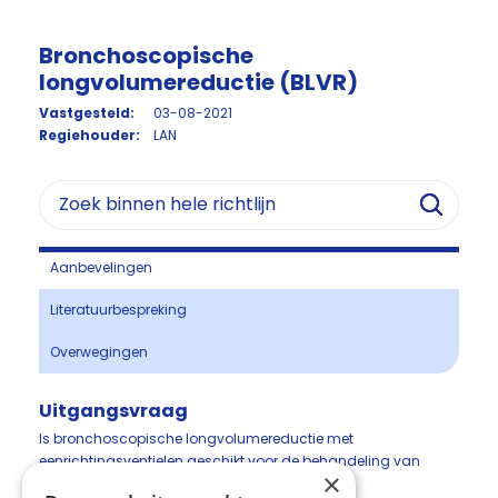
Bronchoscopische
longvolumereductie (BLVR)
Vastgesteld:
03-08-2021
Regiehouder:
LAN
Aanbevelingen
Literatuurbespreking
Overwegingen
Uitgangsvraag
Is bronchoscopische longvolumereductie met
eenrichtingsventielen geschikt voor de behandeling van
×
dyspneu bij mensen met gevorderd COPD?