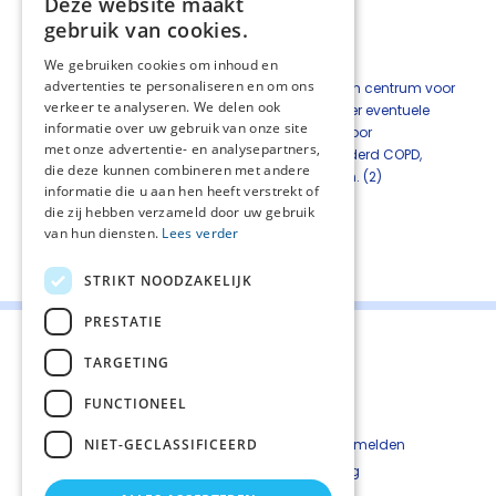
Deze website maakt
Methode: consensus-based
gebruik van cookies.
Aanbeveling
We gebruiken cookies om inhoud en
advertenties te personaliseren en om ons
Overleg als longarts laagdrempelig met een centrum voor
verkeer te analyseren. We delen ook
bronchoscopische longvolumereductie over eventuele
informatie over uw gebruik van onze site
doorverwijzing ter beoordeling van opties voor
met onze advertentie- en analysepartners,
longvolumereductie bij mensen met gevorderd COPD,
die deze kunnen combineren met andere
gekenmerkt door hyperinflatie en emfyseem. (2)
informatie die u aan hen heeft verstrekt of
die zij hebben verzameld door uw gebruik
van hun diensten.
Lees verder
Deel deze pagina:
STRIKT NOODZAKELIJK
PRESTATIE
TARGETING
FUNCTIONEEL
Contact
Cookiebeleid
NIET-GECLASSIFICEERD
Kwetsbaarheid melden
Privacyverkaring