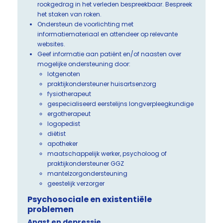
rookgedrag in het verleden bespreekbaar. Bespreek
het staken van roken.
Ondersteun de voorlichting met
informatiemateriaal en attendeer op relevante
websites.
Geef informatie aan patiënt en/of naasten over
mogelijke ondersteuning door:
lotgenoten
praktijkondersteuner huisartsenzorg
fysiotherapeut
gespecialiseerd eerstelijns longverpleegkundige
ergotherapeut
logopedist
diëtist
apotheker
maatschappelijk werker, psycholoog of
praktijkondersteuner GGZ
mantelzorgondersteuning
geestelijk verzorger
Psychosociale en existentiële
problemen
Angst en depressie