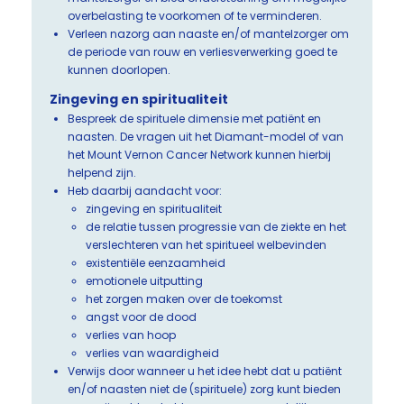
overbelasting te voorkomen of te verminderen.
Verleen nazorg aan naaste en/of mantelzorger om
de periode van rouw en verliesverwerking goed te
kunnen doorlopen.
Zingeving en spiritualiteit
Bespreek de spirituele dimensie met patiënt en
naasten. De vragen uit het Diamant-model of van
het Mount Vernon Cancer Network kunnen hierbij
helpend zijn.
Heb daarbij aandacht voor:
zingeving en spiritualiteit
de relatie tussen progressie van de ziekte en het
verslechteren van het spiritueel welbevinden
existentiële eenzaamheid
emotionele uitputting
het zorgen maken over de toekomst
angst voor de dood
verlies van hoop
verlies van waardigheid
Verwijs door wanneer u het idee hebt dat u patiënt
en/of naasten niet de (spirituele) zorg kunt bieden