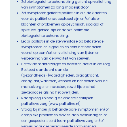
Zet ziektegerichte behandeling gericht op verlichting
van symptomen zo lang mogelijk door.
Zet symptoomgerichte palliatie in als de klachten
voor de patiënt onacceptabel zijn en/of als er
klachten of problemen op psychisch, sociaal of
spiritueel gebied zijn ondanks optimale
ziektegerichte behandeling.
Let bij palliatie in de stervensfase op belastende
symptomen en signalen en richt het handelen
vooral op comfort en verlichting van lijden en
verbetering van de kwaliteit van sterven.
Betrek de mantelzorger en naasten actief in de zorg.
Besteed aandacht aan de
(gezondheids-)vaardigheden, draagkracht,
draaglast, waarden, wensen en behoeften van de
mantelzorger en naasten, zowel tijdens het
ziekteproces als na het overlijden.
Raadpleeg zo nodig de andere richtlijnen
palliatieve zorg (www.pallialine.nl).
Vraag bij moeilijk behandelbare symptomen en/of
complexe problemen advies aan deskundigen of
een gespecialiseerd team palliatieve zorg en/of
verwijs naar gespecialiseerde zorgverleners.