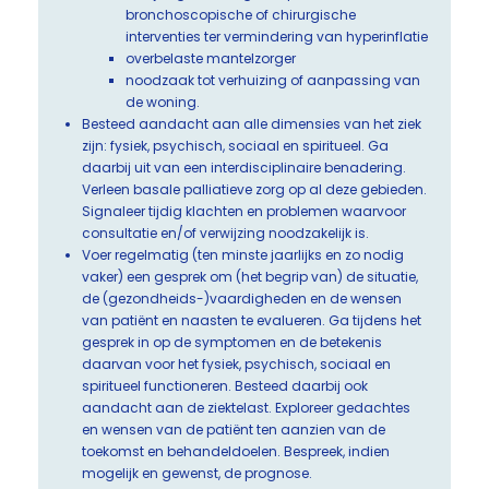
bronchoscopische of chirurgische
interventies ter vermindering van hyperinflatie
overbelaste mantelzorger
noodzaak tot verhuizing of aanpassing van
de woning.
Besteed aandacht aan alle dimensies van het ziek
zijn: fysiek, psychisch, sociaal en spiritueel. Ga
daarbij uit van een interdisciplinaire benadering.
Verleen basale palliatieve zorg op al deze gebieden.
Signaleer tijdig klachten en problemen waarvoor
consultatie en/of verwijzing noodzakelijk is.
Voer regelmatig (ten minste jaarlijks en zo nodig
vaker) een gesprek om (het begrip van) de situatie,
de (gezondheids-)vaardigheden en de wensen
van patiënt en naasten te evalueren. Ga tijdens het
gesprek in op de symptomen en de betekenis
daarvan voor het fysiek, psychisch, sociaal en
spiritueel functioneren. Besteed daarbij ook
aandacht aan de ziektelast. Exploreer gedachtes
en wensen van de patiënt ten aanzien van de
toekomst en behandeldoelen. Bespreek, indien
mogelijk en gewenst, de prognose.