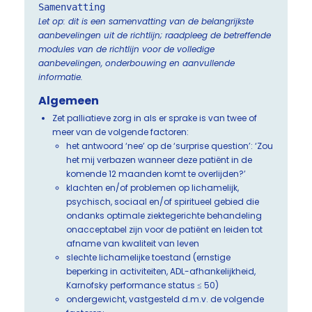
Samenvatting
Let op: dit is een samenvatting van de belangrijkste
aanbevelingen uit de richtlijn; raadpleeg de betreffende
modules van de richtlijn voor de volledige
aanbevelingen, onderbouwing en aanvullende
informatie.
Algemeen
Zet palliatieve zorg in als er sprake is van twee of
meer van de volgende factoren:
het antwoord ‘nee’ op de ‘surprise question’: ‘Zou
het mij verbazen wanneer deze patiënt in de
komende 12 maanden komt te overlijden?’
klachten en/of problemen op lichamelijk,
psychisch, sociaal en/of spiritueel gebied die
ondanks optimale ziektegerichte behandeling
onacceptabel zijn voor de patiënt en leiden tot
afname van kwaliteit van leven
slechte lichamelijke toestand (ernstige
beperking in activiteiten, ADL-afhankelijkheid,
Karnofsky performance status ≤ 50)
ondergewicht, vastgesteld d.m.v. de volgende