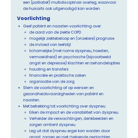
een (palliatief) multidisciplinair overleg, waarvoor
de huisarts ook uitgenodigd kan worden.
Voorlichting
Geef patiënt en naasten voorlichting over:
de aard van de ziekte COPD
mogelijk ziektebeloop en (onzekere) prognose
de invloed van leefstijl
lichamelijke (met name dyspneu, hoesten,
vermoeidheid) en psychische (bijvoorbeeld
angst en depressie) klachten en behandelopties
houding en transfers
financiële en praktische zaken
organisatie van de zorg
Stem de voorlichting af op wensen en
gezondheidsvaardigheden van patiënt en
naasten.
Met betrekking tot voorlichting over dyspneu:
Erken de impact en de variabiliteit van dyspneu.
Verhelder de verwachtingen, denkbeelden en
zorgen omtrent dyspneu.
Leg uit dat dyspneu erger kan worden door
angst, zorgen en niet-helpende gedachten.