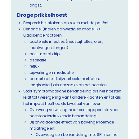
angst.
Droge prikkelhoest
Bespreek het staken van roken met de patiënt.
Behandel (indien aanwezig en mogelijk)
uitlokkende factoren:
bacteriële infecties (neusbijholtes, oren,
luchtwegen, longen)
post-nasal drip
aspiratie
reflux
bijwerkingen medicatie
comorbiditeit (bijvoorbeeld hartfalen,
longkanker) als oorzaak van het hoesten
Start symptomatische behandeling als het hoesten
leidt tot (verergering van) andere klachten en/of als
het impact heeft op de kwaliteit van leven:
Overweeg verwijzing naar een logopediste voor
hoestonderdrukkende behandeling.
Bij onvoldoende effect van bovengenoemde
maatregelen:
Overweeg een behandeling met SR morfine