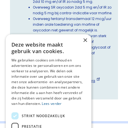
2dd 10 mg en/of IR zo nodig 5 mg.
Overweeg SR oxycodon 2dd 5 mg en/of IR zo
nodig 5 mg bij contra-indicatie voor morfine.
Overweeg fentanyl transdermaal 12 mcg/uur
indien orale toediening van morfine of
oxycodon niet gewenst of mogelijk is.
Overweeg bij onvoldoende effect van sterk
×
werkende opioïden gabapentine of
Deze website maakt
pregabaline p.o., verneveld cromoglycaat of
gebruik van cookies.
lidocaine, of een SSRI (paroxetine of
sertraline).
We gebruiken cookies om inhoud en
advertenties te personaliseren en om ons
Link naar meer informatie
verkeer te analyseren. We delen ook
Themapagina op Palliaweb
informatie over uw gebruik van onze site
Patiënteninformatie op Overpalliatievezorg
met onze advertentie- en analysepartners,
Beslisboom
die deze kunnen combineren met andere
informatie die u aan hen heeft verstrekt of
die zij hebben verzameld door uw gebruik
van hun diensten.
Lees verder
Deel deze pagina:
STRIKT NOODZAKELIJK
PRESTATIE