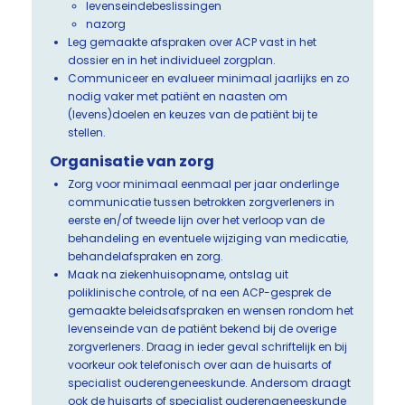
levenseindebeslissingen
nazorg
Leg gemaakte afspraken over ACP vast in het
dossier en in het individueel zorgplan.
Communiceer en evalueer minimaal jaarlijks en zo
nodig vaker met patiënt en naasten om
(levens)doelen en keuzes van de patiënt bij te
stellen.
Organisatie van zorg
Zorg voor minimaal eenmaal per jaar onderlinge
communicatie tussen betrokken zorgverleners in
eerste en/of tweede lijn over het verloop van de
behandeling en eventuele wijziging van medicatie,
behandelafspraken en zorg.
Maak na ziekenhuisopname, ontslag uit
poliklinische controle, of na een ACP-gesprek de
gemaakte beleidsafspraken en wensen rondom het
levenseinde van de patiënt bekend bij de overige
zorgverleners. Draag in ieder geval schriftelijk en bij
voorkeur ook telefonisch over aan de huisarts of
specialist ouderengeneeskunde. Andersom draagt
ook de huisarts of specialist ouderengeneeskunde