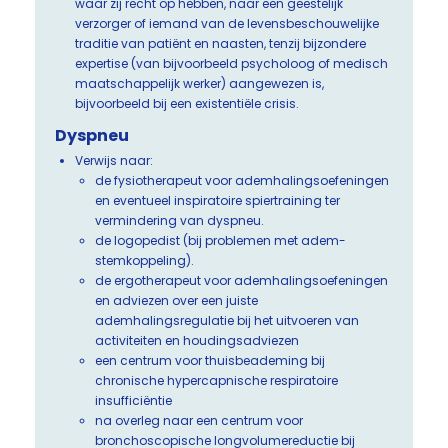
waar zij recht op hebben, naar een geestelijk
verzorger of iemand van de levensbeschouwelijke
traditie van patiënt en naasten, tenzij bijzondere
expertise (van bijvoorbeeld psycholoog of medisch
maatschappelijk werker) aangewezen is,
bijvoorbeeld bij een existentiële crisis.
Dyspneu
Verwijs naar:
de fysiotherapeut voor ademhalingsoefeningen
en eventueel inspiratoire spiertraining ter
vermindering van dyspneu.
de logopedist (bij problemen met adem-
stemkoppeling).
de ergotherapeut voor ademhalingsoefeningen
en adviezen over een juiste
ademhalingsregulatie bij het uitvoeren van
activiteiten en houdingsadviezen
een centrum voor thuisbeademing bij
chronische hypercapnische respiratoire
insufficiëntie
na overleg naar een centrum voor
bronchoscopische longvolumereductie bij