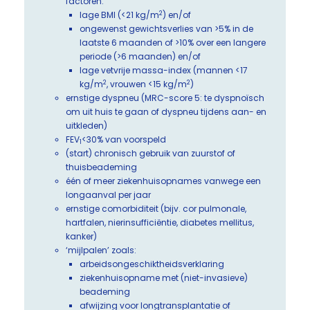
factoren:
2
lage BMI (<21 kg/m
) en/of
ongewenst gewichtsverlies van >5% in de
laatste 6 maanden of >10% over een langere
periode (>6 maanden) en/of
lage vetvrije massa-index (mannen <17
2
2
kg/m
, vrouwen <15 kg/m
)
ernstige dyspneu (MRC-score 5: te dyspnoïsch
om uit huis te gaan of dyspneu tijdens aan- en
uitkleden)
FEV
<30% van voorspeld
1
(start) chronisch gebruik van zuurstof of
thuisbeademing
één of meer ziekenhuisopnames vanwege een
longaanval per jaar
ernstige comorbiditeit (bijv. cor pulmonale,
hartfalen, nierinsufficiëntie, diabetes mellitus,
kanker)
‘mijlpalen’ zoals:
arbeidsongeschiktheidsverklaring
ziekenhuisopname met (niet-invasieve)
beademing
afwijzing voor longtransplantatie of