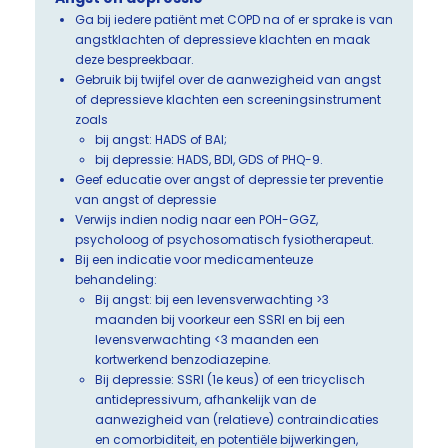
Ga bij iedere patiënt met COPD na of er sprake is van
angstklachten of depressieve klachten en maak
deze bespreekbaar.
Gebruik bij twijfel over de aanwezigheid van angst
of depressieve klachten een screeningsinstrument
zoals
bij angst: HADS of BAI;
bij depressie: HADS, BDI, GDS of PHQ-9.
Geef educatie over angst of depressie ter preventie
van angst of depressie
Verwijs indien nodig naar een POH-GGZ,
psycholoog of psychosomatisch fysiotherapeut.
Bij een indicatie voor medicamenteuze
behandeling:
Bij angst: bij een levensverwachting >3
maanden bij voorkeur een SSRI en bij een
levensverwachting <3 maanden een
kortwerkend benzodiazepine.
Bij depressie: SSRI (1e keus) of een tricyclisch
antidepressivum, afhankelijk van de
aanwezigheid van (relatieve) contraindicaties
en comorbiditeit, en potentiële bijwerkingen,