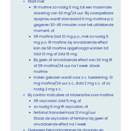
Start met:
IR morfine zo nodig 5 mg, tot een maximale
dosering van 30 mg/24 uur. Bij voorspelbare
dyspneu wordt standaard 5 mg morfine p.o.
gegeven 30-45 minuten voor het uitlokkende
moment; of
SR morfine 2dd 10 mg p.o., met zo nodig 5
mg p.o. IR morfine; bij onvoldoende effect
kan de SR morfine opgehoogd worden tot
3dd 10 mg of 2dd 15 mg.
Bij geen of onvoldoende effect van 30 mg IR
of SR morfine/24 uur na 1 week: staak
morfine.
Indien gekozen wordt voor s.c. toediening: 10
mg morfine/24 uur s.c., 6dd 2 mg s.c. of zo
nodig 2 mg s.c..
Bij contra-indicaties of intolerantie voor morfine:
SR oxycodon 2dd 5 mg, of
zo nodig 5 mg IR oxycodon, of
fentanyl transdermaal 12 mcg/uur
Staak de oxycodon of fentanyl bij geen of
onvoldoende effect na 1 week.
Overweeg benzodiazepines bij dyspneu en