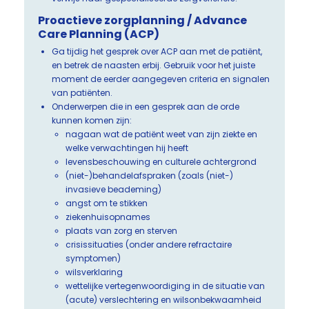
Proactieve zorgplanning / Advance
Care Planning (ACP)
Ga tijdig het gesprek over ACP aan met de patiënt,
en betrek de naasten erbij. Gebruik voor het juiste
moment de eerder aangegeven criteria en signalen
van patiënten.
Onderwerpen die in een gesprek aan de orde
kunnen komen zijn:
nagaan wat de patiënt weet van zijn ziekte en
welke verwachtingen hij heeft
levensbeschouwing en culturele achtergrond
(niet-)behandelafspraken (zoals (niet-)
invasieve beademing)
angst om te stikken
ziekenhuisopnames
plaats van zorg en sterven
crisissituaties (onder andere refractaire
symptomen)
wilsverklaring
wettelijke vertegenwoordiging in de situatie van
(acute) verslechtering en wilsonbekwaamheid