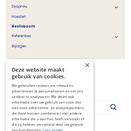
Dyspneu
Hoesten
Beslisboom
Referenties
Bijlagen
×
Deze website maakt
Beslisboom
gebruik van cookies.
Vastgesteld:
03-08-2021
We gebruiken cookies om inhoud en
Regiehouder:
LAN
advertenties te personaliseren en om ons
verkeer te analyseren. We delen ook
informatie over uw gebruik van onze site
met onze advertentie- en analysepartners,
die deze kunnen combineren met andere
informatie die u aan hen heeft verstrekt of
Download de beslisboom (PDF)
die zij hebben verzameld door uw gebruik
van hun diensten.
Lees verder