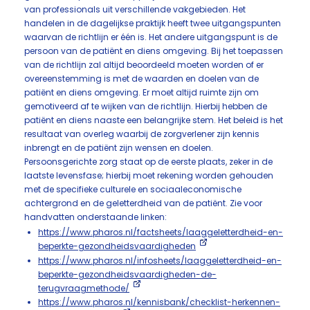
van professionals uit verschillende vakgebieden. Het
handelen in de dagelijkse praktijk heeft twee uitgangspunten
waarvan de richtlijn er één is. Het andere uitgangspunt is de
persoon van de patiënt en diens omgeving. Bij het toepassen
van de richtlijn zal altijd beoordeeld moeten worden of er
overeenstemming is met de waarden en doelen van de
patiënt en diens omgeving. Er moet altijd ruimte zijn om
gemotiveerd af te wijken van de richtlijn. Hierbij hebben de
patiënt en diens naaste een belangrijke stem. Het beleid is het
resultaat van overleg waarbij de zorgverlener zijn kennis
inbrengt en de patiënt zijn wensen en doelen.
Persoonsgerichte zorg staat op de eerste plaats, zeker in de
laatste levensfase; hierbij moet rekening worden gehouden
met de specifieke culturele en sociaaleconomische
achtergrond en de geletterdheid van de patiënt. Zie voor
handvatten onderstaande linken:
https://www.pharos.nl/factsheets/laaggeletterdheid-en-
beperkte-gezondheidsvaardigheden
https://www.pharos.nl/infosheets/laaggeletterdheid-en-
beperkte-gezondheidsvaardigheden-de-
terugvraagmethode/
https://www.pharos.nl/kennisbank/checklist-herkennen-