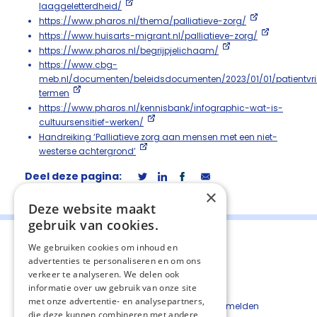
laaggeletterdheid/
https://www.pharos.nl/thema/palliatieve-zorg/
https://www.huisarts-migrant.nl/palliatieve-zorg/
https://www.pharos.nl/begrijpjelichaam/
https://www.cbg-
meb.nl/documenten/beleidsdocumenten/2023/01/01/patientvrie
termen
https://www.pharos.nl/kennisbank/infographic-wat-is-
cultuursensitief-werken/
Handreiking ‘Palliatieve zorg aan mensen met een niet-
westerse achtergrond’
Deel deze pagina:
×
Deze website maakt
gebruik van cookies.
We gebruiken cookies om inhoud en
advertenties te personaliseren en om ons
verkeer te analyseren. We delen ook
informatie over uw gebruik van onze site
Contact
Cookiebeleid
met onze advertentie- en analysepartners,
Kwetsbaarheid melden
die deze kunnen combineren met andere