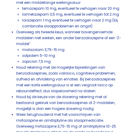
met een middellange werkingsduur:
temazepam 10 mg, eventueel te verhogen naar 20 mg
lormetazepam 0,5 mg, eventueel te verhogen tot 2 mg
lorazepam 1 mg eventueel te verhogen naar 2 mg (bij
combinatie slaapproblemen en angst)
Overweeg als tweede keus, wanneer bovengenoemde
middelen niet werken, een ander benzodiazepine of een ‘Z-
middel’:
midazolam 3,75-15 mg
zolpidem 5-10 mg
zopiclon 7,5 mg
Houd rekening met de mogelijke bijwerkingen van
benzodiazepines, zoals valrisico, cognitieve problemen,
sufheid en afvlakking van emoties. Bij benzodiazepines
met een korte werkingsduur is er een vergroot risico op
reboundeffect, dus slapeloosheid na staken.
Houd bij de keuze van de dosering rekening met al
bestaand gebruik van benzodiazepines of Z-middelen,
mogelijk is dan een hogere dosering nodig.
Wees terughoudend met het voorschrijven van
mirtazapine en amitriptyline als slaapmedicatie.
Overweeg mirtazapine 3,75-15 mg of amitriptyline 10-25