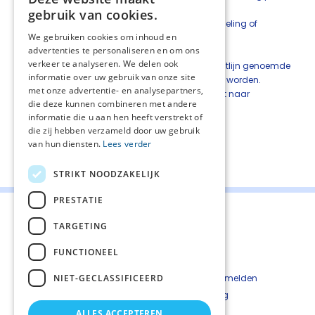
uur gedurende de nacht.
gebruik van cookies.
Evalueer het effect van de ingezette behandeling of
We gebruiken cookies om inhoud en
wijziging van behandeling bij het volgende
advertenties te personaliseren en om ons
contactmoment.
verkeer te analyseren. We delen ook
Houd er rekening mee dat niet alle in de richtlijn genoemde
informatie over uw gebruik van onze site
middelen door de zorgverzekeraar vergoed worden.
met onze advertentie- en analysepartners,
Informeer bij zorgverzekeraar van de patiënt naar
die deze kunnen combineren met andere
vergoeding in de palliatieve fase.
informatie die u aan hen heeft verstrekt of
die zij hebben verzameld door uw gebruik
van hun diensten.
Lees verder
Deel deze pagina:
STRIKT NOODZAKELIJK
PRESTATIE
TARGETING
FUNCTIONEEL
Contact
Cookiebeleid
NIET-GECLASSIFICEERD
Kwetsbaarheid melden
Privacyverkaring
Disclaimer
ALLES ACCEPTEREN