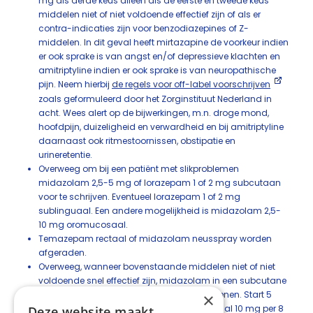
mg als derde keus alleen als de eerste en tweede keus
middelen niet of niet voldoende effectief zijn of als er
contra-indicaties zijn voor benzodiazepines of Z-
middelen. In dit geval heeft mirtazapine de voorkeur indien
er ook sprake is van angst en/of depressieve klachten en
amitriptyline indien er ook sprake is van neuropathische
pijn. Neem hierbij
de regels voor off-label voorschrijven
zoals geformuleerd door het Zorginstituut Nederland in
acht. Wees alert op de bijwerkingen, m.n. droge mond,
hoofdpijn, duizeligheid en verwardheid en bij amitriptyline
daarnaast ook ritmestoornissen, obstipatie en
urineretentie.
Overweeg om bij een patiënt met slikproblemen
midazolam 2,5-5 mg of lorazepam 1 of 2 mg subcutaan
voor te schrijven. Eventueel lorazepam 1 of 2 mg
sublinguaal. Een andere mogelijkheid is midazolam 2,5-
10 mg oromucosaal.
Temazepam rectaal of midazolam neusspray worden
afgeraden.
Overweeg, wanneer bovenstaande middelen niet of niet
voldoende snel effectief zijn, midazolam in een subcutane
pomp alleen gedurende de nacht toe te dienen. Start 5
×
mg per 8 uur gedurende de nacht, maximaal 10 mg per 8
Deze website maakt